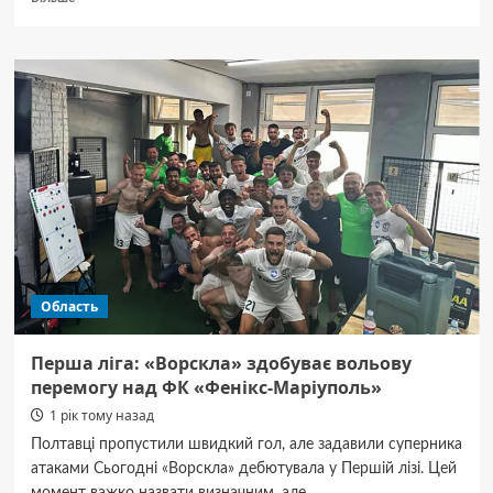
про
Понад
тридцять
гектарів
лісу
на
Полтавщині
повернуть
державі
Область
Перша ліга: «Ворскла» здобуває вольову
перемогу над ФК «Фенікс-Маріуполь»
1 рік тому назад
Полтавці пропустили швидкий гол, але задавили суперника
атаками Сьогодні «Ворскла» дебютувала у Першій лізі. Цей