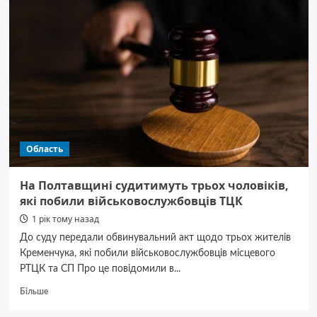
і
Полтавщині
працював
масштабний
бізнес
назаконного
алкоголю
Область
На Полтавщині судитимуть трьох чоловіків,
які побили військовослужбовців ТЦК
1 рік тому назад
До суду передали обвинувальний акт щодо трьох жителів
Кременчука, які побили військовослужбовців місцевого
РТЦК та СП Про це повідомили в...
Докладніше
Більше
про
На