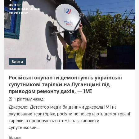
другий
тиждень
немає
води:
насос
згорів,
а ремонтувати
нікому
Блоги
Російські окупанти демонтують українські
супутникові тарілки на Луганщині під
приводом ремонту дахів, — ІМІ
1 рік тому назад
Джерело: Детектор медіа За даними джерела ІМІ на
окупованих територіях, росіяни не повертають демонтовані
тарілки, а пропонують натомість встановити
супутниковий...
Докладніше
Більше