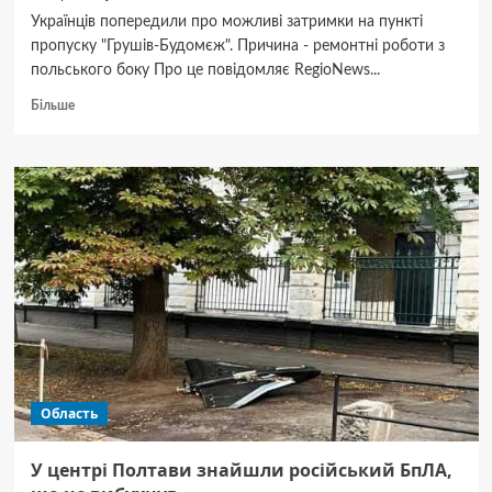
Українців попередили про можливі затримки на пункті
пропуску "Грушів-Будомєж". Причина - ремонтні роботи з
польського боку Про це повідомляє RegioNews...
Докладніше
Більше
про
Українців
попередили
про
обмеження
на
кордоні
з
Польщею
Область
У центрі Полтави знайшли російський БпЛА,