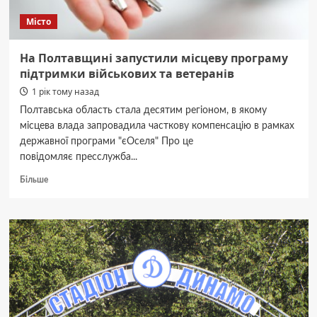
Місто
На Полтавщині запустили місцеву програму
підтримки військових та ветеранів
1 рік тому назад
Полтавська область стала десятим регіоном, в якому
місцева влада запровадила часткову компенсацію в рамках
державної програми "єОселя" Про це
повідомляє пресслужба...
Докладніше
Більше
про
На
Полтавщині
запустили
місцеву
програму
підтримки
військових
та
ветеранів