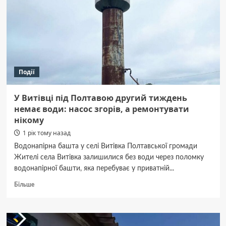
дев’ятого
туру
Події
У Витівці під Полтавою другий тиждень
немає води: насос згорів, а ремонтувати
нікому
1 рік тому назад
Водонапірна башта у селі Витівка Полтавської громади
Жителі села Витівка залишилися без води через поломку
водонапірної башти, яка перебуває у приватній...
Докладніше
Більше
про
У Витівці
під
Полтавою