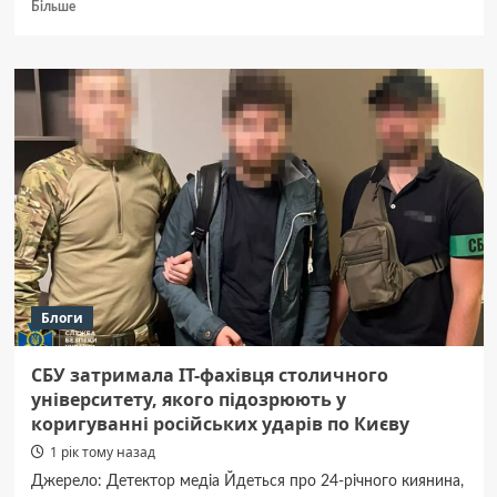
Докладніше
Більше
про
Два
обласні
диспансери
просять
у Полтавської
міськради
майже
2 млн
грн
Блоги
СБУ затримала IT-фахівця столичного
університету, якого підозрюють у
коригуванні російських ударів по Києву
1 рік тому назад
Джерело: Детектор медіа Йдеться про 24-річного киянина,