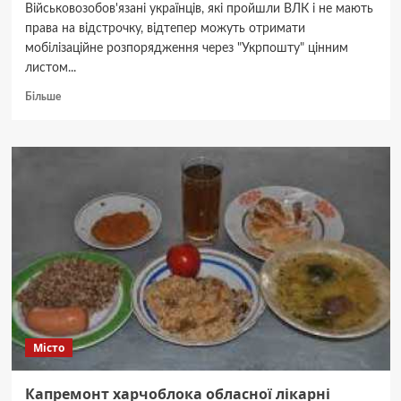
Військовозобов'язані українців, які пройшли ВЛК і не мають
права на відстрочку, відтепер можуть отримати
мобілізаційне розпорядження через "Укрпошту" цінним
листом...
Докладніше
Більше
про
Повістки
відтепер
надсилатимуть
поштою,
а
відмова
від
отримання
листа
вважатиметься
ухиленням
від
мобілізації
Місто
Капремонт харчоблока обласної лікарні