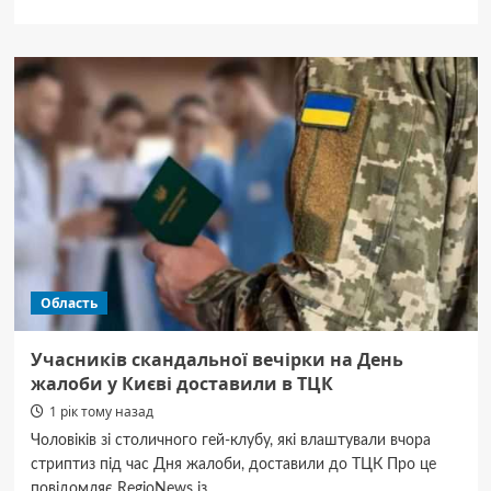
про
Російські
окупанти
демонтують
українські
супутникові
тарілки
на
Луганщині
під
приводом
ремонту
дахів,
—
Область
ІМІ
Учасників скандальної вечірки на День
жалоби у Києві доставили в ТЦК
1 рік тому назад
Чоловіків зі столичного гей-клубу, які влаштували вчора
стриптиз під час Дня жалоби, доставили до ТЦК Про це
повідомляє RegioNews із...