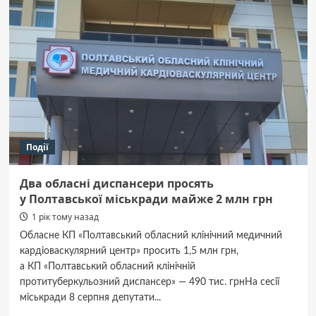
стартує
в жіночому
Кубку
України
з футболу
Події
Два обласні диспансери просять
у Полтавської міськради майже 2 млн грн
1 рік тому назад
Обласне КП «Полтавський обласний клінічний медичний
кардіоваскулярний центр» просить 1,5 млн грн,
а КП «Полтавський обласний клінічній
протитуберкульозний диспансер» — 490 тис. грнНа сесії
міськради 8 серпня депутати...