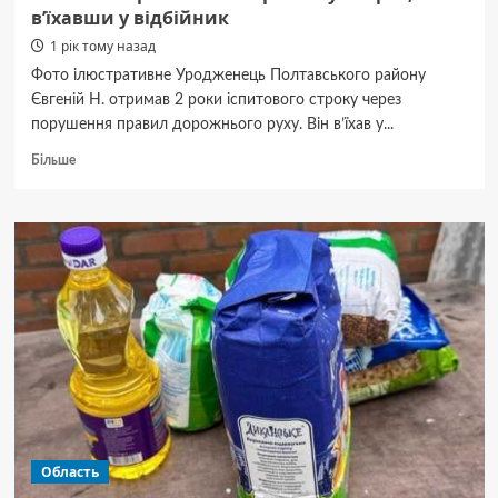
в’їхавши у відбійник
1 рік тому назад
Фото ілюстративне Уродженець Полтавського району
Євгеній Н. отримав 2 роки іспитового строку через
порушення правил дорожнього руху. Він в’їхав у...
Докладніше
Більше
про
Іспитовий
строк
отримав
водій,
який
біля
Полтави
спричинив
смертельну
аварію,
в’їхавши
у
відбійник
Область