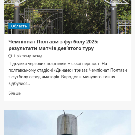
Область
Чемпіонат Полтави з футболу 2025:
результати матчів дев’ятого туру
1 рік тому назад
Підсумки чергових поєдинків міської першості На
полтавському стадіоні «Динамо» триває Чемпіонат Полтави
з футболу серед аматорів. Впродовж минулого тижня
відбулися...
Докладніше
Більше
про
Чемпіонат
Полтави
з футболу
2025:
результати
матчів