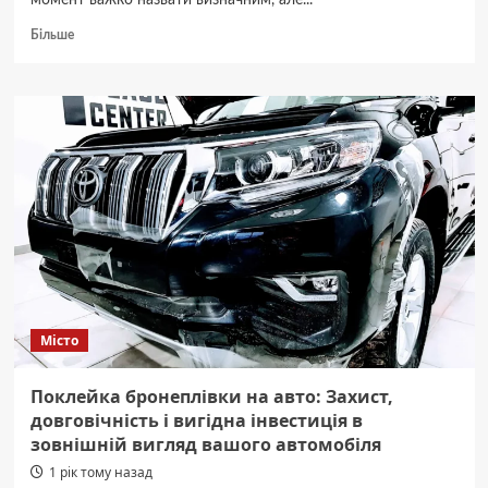
момент важко назвати визначним, але...
Докладніше
Більше
про
Перша
ліга:
«Ворскла»
здобуває
вольову
перемогу
над
ФК «Фенікс-
Маріуполь»
Місто
Поклейка бронеплівки на авто: Захист,
довговічність і вигідна інвестиція в
зовнішній вигляд вашого автомобіля
1 рік тому назад