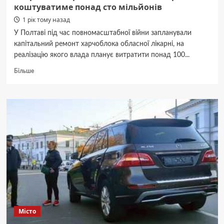
коштуватиме понад сто мільйонів
1 рік тому назад
У Полтаві під час повномасштабної війни запланували
капітальний ремонт харчоблока обласної лікарні, на
реалізацію якого влада планує витратити понад 100...
Докладніше
Більше
про
Капремонт
харчоблока
обласної
лікарні
коштуватиме
понад
сто
мільйонів
Місто