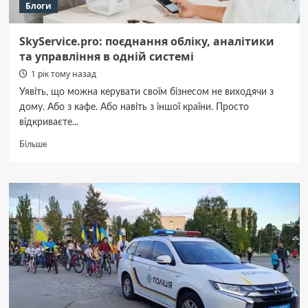
Блоги
SkyService.pro: поєднання обліку, аналітики
та управління в одній системі
1 рік тому назад
Уявіть, що можна керувати своїм бізнесом не виходячи з
дому. Або з кафе. Або навіть з іншої країни. Просто
відкриваєте...
Докладніше
Більше
про
SkyService.pro:
поєднання
обліку,
аналітики
та
управління
в
одній
системі