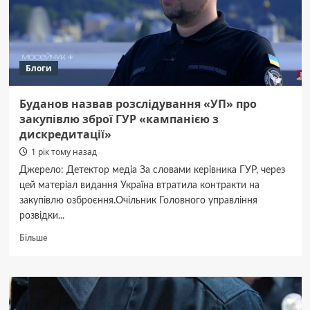
постраждали
47
дітей,
поліція
нагадує
Блоги
про
безпеку
на
Буданов назвав розслідування «УП» про
дорозі
закупівлю зброї ГУР «кампанією з
дискредитації»
1 рік тому назад
Джерело: Детектор медіа За словами керівника ГУР, через
цей матеріал видання Україна втратила контракти на
закупівлю озброєння.Очільник Головного управління
розвідки...
Докладніше
Більше
про
Буданов
назвав
розслідування
«УП»