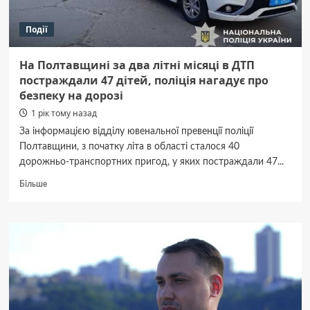
Події
На Полтавщині за два літні місяці в ДТП
постраждали 47 дітей, поліція нагадує про
безпеку на дорозі
1 рік тому назад
За інформацією відділу ювенальної превенції поліції
Полтавщини, з початку літа в області сталося 40
дорожньо-транспортних пригод, у яких постраждали 47...
Докладніше
Більше
про
На
Полтавщині
за
два
літні
місяці
в
ДТП