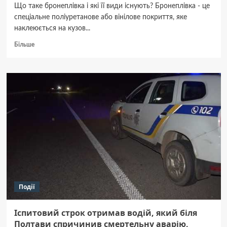
Що таке бронеплівка і які її види існують? Бронеплівка - це
спеціальне поліуретанове або вінілове покриття, яке
наклеюється на кузов...
Докладніше
Більше
про
Поклейка
бронеплівки
на
авто:
Захист,
довговічність
і
вигідна
інвестиція
в
зовнішній
вигляд
вашого
Події
автомобіля
Іспитовий строк отримав водій, який біля
Полтави спричинив смертельну аварію,