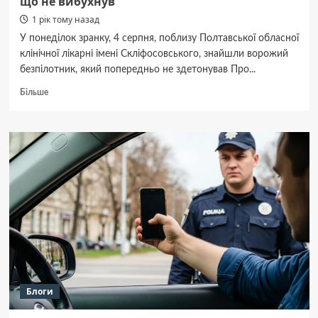
що не вибухнув
1 рік тому назад
У понеділок зранку, 4 серпня, поблизу Полтавської обласної
клінічної лікарні імені Скліфосовського, знайшли ворожий
безпілотник, який попередньо не здетонував Про...
Докладніше
Більше
про
У
центрі
Полтави
знайшли
російський
БпЛА,
що
не
вибухнув
Блоги