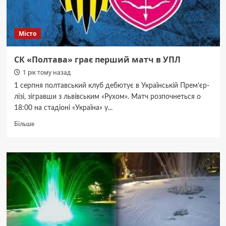
Місто
СК «Полтава» грає перший матч в УПЛ
1 рік тому назад
1 серпня полтавський клуб дебютує в Українській Прем’єр-
лізі, зігравши з львівським «Рухом». Матч розпочнеться о
18:00 на стадіоні «Україна» у...
Докладніше
Більше
про
СК
«Полтава»
грає
перший
матч
в
УПЛ