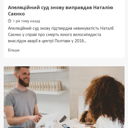
Апеляційний суд знову виправдав Наталію
Саєнко
1 рік тому назад
Апеляційний суд знову підтвердив невинуватість Наталії
Саєнко у справі про смерть юного велосипедиста
внаслідок аварії в центрі Полтави у 2018...
Докладніше
Більше
про
Апеляційний
суд
знову
виправдав
Наталію
Саєнко