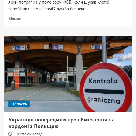
який потрапив у поле зору ФСБ, коли шукав «легкі
заробітки» в телеграмі.Служба безпеки...
Докладніше
Більше
про
СБУ
затримала
IT-
фахівця
столичного
університету,
якого
підозрюють
у
коригуванні
російських
ударів
по
Область
Києву
Українців попередили про обмеження на
кордоні з Польщею
1 рік тому назад