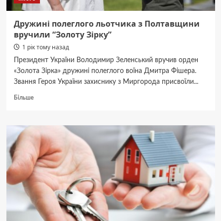
Дружині полеглого льотчика з Полтавщини
вручили “Золоту Зірку”
1 рік тому назад
Президент України Володимир Зеленський вручив орден
«Золота Зірка» дружині полеглого воїна Дмитра Фішера.
Звання Героя України захиснику з Миргорода присвоїли...
Докладніше
Більше
про
Дружині
полеглого
льотчика
з
Полтавщини
вручили
“Золоту
Зірку”