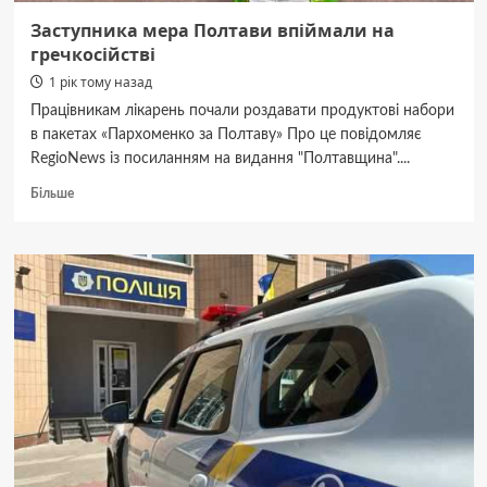
Заступника мера Полтави впіймали на
гречкосійстві
1 рік тому назад
Працівникам лікарень почали роздавати продуктові набори
в пакетах «Пархоменко за Полтаву» Про це повідомляє
RegioNews із посиланням на видання "Полтавщина"....
Докладніше
Більше
про
Заступника
мера
Полтави
впіймали
на
гречкосійстві