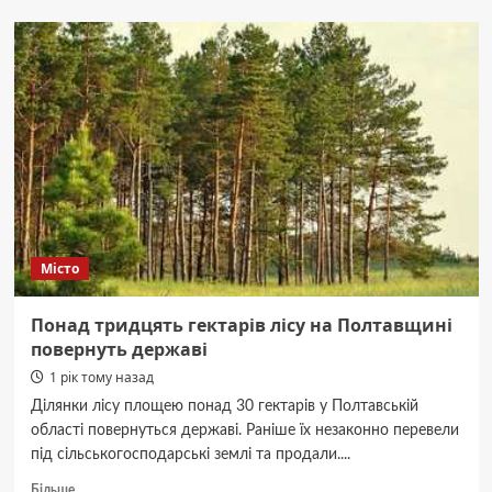
Полтавщині
судитимуть
трьох
чоловіків,
які
побили
військовослужбовців
ТЦК
Місто
Понад тридцять гектарів лісу на Полтавщині
повернуть державі
1 рік тому назад
Ділянки лісу площею понад 30 гектарів у Полтавській
області повернуться державі. Раніше їх незаконно перевели
під сільськогосподарські землі та продали....
Докладніше
Більше