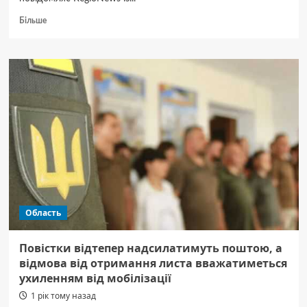
Докладніше
Більше
про
Учасників
скандальної
вечірки
на
День
жалоби
у
Києві
доставили
в
ТЦК
Область
Повістки відтепер надсилатимуть поштою, а
відмова від отримання листа вважатиметься
ухиленням від мобілізації
1 рік тому назад