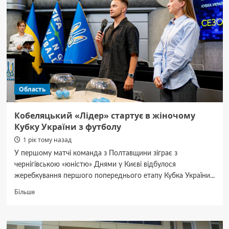
Область
Кобеляцький «Лідер» стартує в жіночому
Кубку України з футболу
1 рік тому назад
У першому матчі команда з Полтавщини зіграє з
чернігівською «юністю» Днями у Києві відбулося
жеребкування першого попереднього етапу Кубка України...
Докладніше
Більше
про
Кобеляцький
«Лідер»