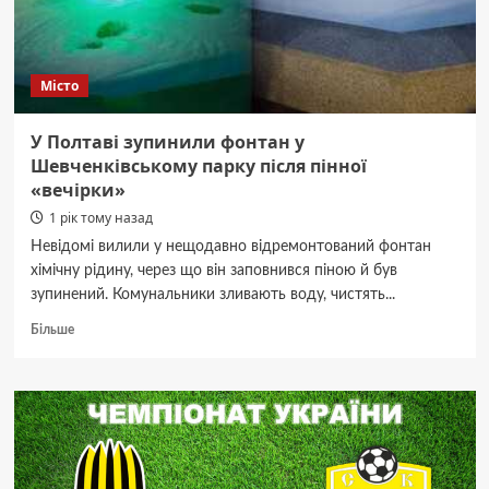
Місто
У Полтаві зупинили фонтан у
Шевченківському парку після пінної
«вечірки»
1 рік тому назад
Невідомі вилили у нещодавно відремонтований фонтан
хімічну рідину, через що він заповнився піною й був
зупинений. Комунальники зливають воду, чистять...
Докладніше
Більше
про
У
Полтаві
зупинили
фонтан
у
Шевченківському