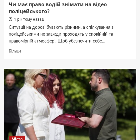
Чи має право водій знімати на відео
поліцейського?
1 рік тому назад
Ситуації на дорозі бувають різними, а спілкування з
поліцейськими не завжди проходять у спокійній та
правомірній атмосфері. Щоб убезпечити себе...
Докладніше
Більше
про
Чи
має
право
водій
знімати
на
відео
поліцейського?
Місто