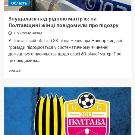
Область
Знущалася над рідною матір’ю: на
Полтавщині жінці повідомили про підозру
1 рік тому назад
У Полтавській області 38-річна мешканка Новооржицької
громади підозрюється у систематичному вчиненні
домашнього насильства щодо своєї 60-річної матері Про
це повідомила...
Докладніше
Більше
про
Знущалася
над
рідною
матір’ю:
на
Полтавщині
жінці
повідомили
про
підозру