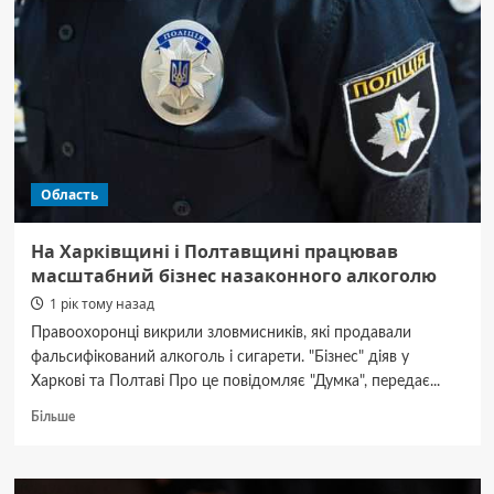
про
закупівлю
зброї
ГУР
«кампанією
з
дискредитації»
Область
На Харківщині і Полтавщині працював
масштабний бізнес назаконного алкоголю
1 рік тому назад
Правоохоронці викрили зловмисників, які продавали
фальсифікований алкоголь і сигарети. "Бізнес" діяв у
Харкові та Полтаві Про це повідомляє "Думка", передає...
Докладніше
Більше
про
На
Харківщині