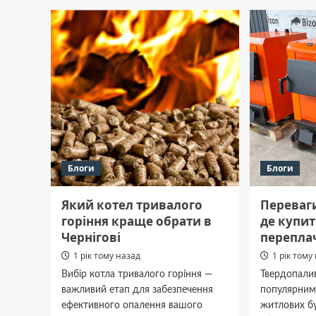
Полта
об’єкти
грома
«Нафтогазу»
на
Полтавщині
Блоги
Блоги
Який котел тривалого
Переваги
горіння краще обрати в
де купи
Чернігові
перепла
1 рік тому назад
1 рік тому
Вибір котла тривалого горіння —
Твердопалив
важливий етап для забезпечення
популярним
ефективного опалення вашого
житлових бу