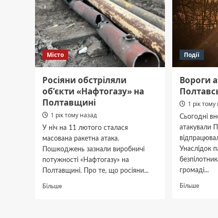
Полтавщині
19
ракет
Місто
Події
Росіяни обстріляли
Вороги 
об’єкти «Нафтогазу» на
Полтавс
Полтавщині
1 рік тому
1 рік тому назад
Сьогодні вн
атакували 
У ніч на 11 лютого сталася
відпрацювал
масована ракетна атака.
Унаслідок п
Пошкоджень зазнали виробничі
безпілотник
потужності «Нафтогазу» на
громаді...
Полтавщині. Про те, що росіяни...
Докла
Докладніше
Більше
Більше
про
про
Ворог
Росіяни
атакув
обстріляли