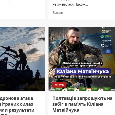
не змінилася. Також...
дніше
Докладніше
Більше
про
лтавщині
Реальна
к
вартість
в
води
в
у Полтаві
вдвічі
вища
за тариф —
через
діти
різницю
тами
водоканал
втратить
280 млн
грн
Місто
у 2025 році
-дронова атака
Полтавців запрошують на
вітряних силах
забіг в пам’ять Юліана
или результати
Матвійчука