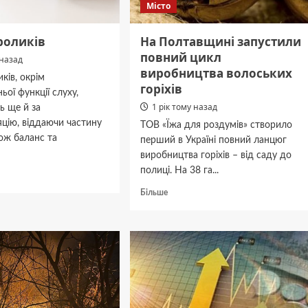
Місто
роликів
На Полтавщині запустили
повний цикл
 назад
виробництва волоських
иків, окрім
горіхів
ьої функції слуху,
1 рік тому назад
ь ще й за
цію, віддаючи частину
ТОВ «Їжа для роздумів» створило
кож баланс та
перший в Україні повний ланцюг
виробництва горіхів – від саду до
полиці. На 38 га...
дніше
Докладніше
Більше
про
На
ів
Полтавщині
запустили
повний
цикл
виробництва
волоських