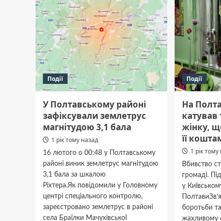
Події
Події
У Полтавському районі
На Полт
зафіксували землетрус
катував 
магнітудою 3,1 бала
жінку, щ
її кошта
1 рік тому назад
1 рік тому
16 лютого о 00:48 у Полтавському
районі виник землетрус магнітудою
Вбивство ст
3,1 бала за шкалою
громаді. П
Ріхтера.Як повідомили у Головному
у Київськом
центрі спеціального контролю,
ПолтавиЗв’я
зареєстровано землетрус в районі
боротьби т
села Браїлки Мачухівської
жахливому 