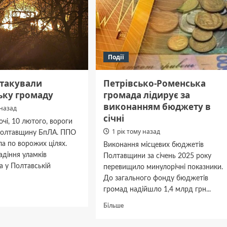
горіхів
Події
атакували
Петрівсько-Роменська
ьку громаду
громада лідирує за
виконанням бюджету в
 назад
січні
очі, 10 лютого, вороги
1 рік тому назад
Полтавщину БпЛА. ППО
а по ворожих цілях.
Виконання місцевих бюджетів
адіння уламків
Полтавщини за січень 2025 року
а у Полтавській
перевищило минулорічні показники.
До загального фонду бюджетів
громад надійшло 1,4 млрд грн...
дніше
Докладніше
Більше
и
про
али
Петрівсько-