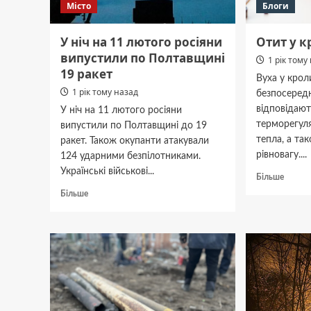
Місто
Блоги
У ніч на 11 лютого росіяни
Отит у к
випустили по Полтавщині
1 рік тому
19 ракет
Вуха у крол
1 рік тому назад
безпосередн
відповідают
У ніч на 11 лютого росіяни
терморегуля
випустили по Полтавщині до 19
тепла, а та
ракет. Також окупанти атакували
рівновагу....
124 ударними безпілотниками.
Українські військові...
Докла
Більше
про
Докладніше
Більше
Отит
про
у
У
кролик
ніч
на
11
лютого
росіяни
випустили
по