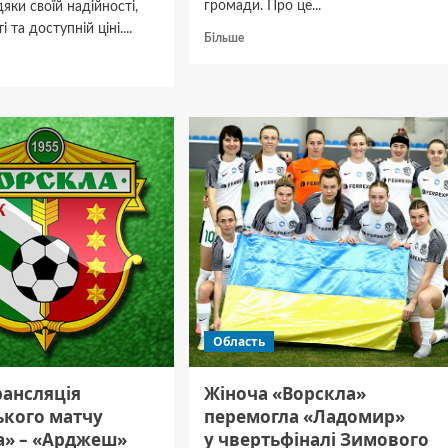
громади. Про це...
дяки своїй надійності,
 та доступній ціні....
Докладніше
Більше
про
дніше
За
добу
ги
на
Гадяччині
сталося
дві
пожежі
и
ачувати
Область
рансляція
Жіноча «Ворскла»
ького матчу
перемогла «Ладомир»
а» – «Арджеш»
у чвертьфіналі Зимового