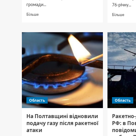
громади...
76-річну...
Докладніше
Докла
Більше
Більше
про
про
У Полтавському
На По
районі
чолові
зафіксували
катува
землетрус
та вби
магнітудою
76-
3,1 бала
річну
жінку,
щоб
заволо
її кош
Область
Область
На Полтавщині відновили
Ракетно
подачу газу після ракетної
РФ: в По
атаки
повідом