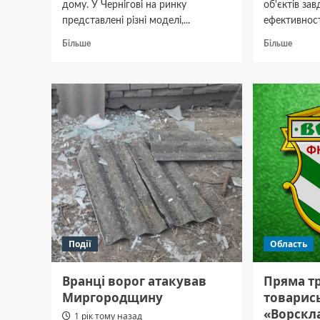
дому. У Чернігові на ринку
об'єктів зав
представлені різні моделі,...
ефективності
Докладніше
Докла
Більше
Більше
про
про
Який
Перева
котел
котлів
тривалого
Бізон,
горіння
та
краще
де
обрати
купит
в
щоб
Чернігові
не
перепл
Події
Область
Вранці ворог атакував
Пряма т
Миргородщину
товарис
«Ворскл
1 рік тому назад