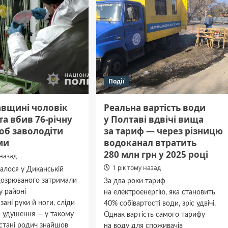
Події
авщині чоловік
Реальна вартість води
та вбив 76-річну
у Полтаві вдвічі вища
об заволодіти
за тариф — через різницю
ми
водоканал втратить
280 млн грн у 2025 році
 назад
1 рік тому назад
алося у Диканській
ідозрюваного затримали
За два роки тариф
у районі
на електроенергію, яка становить
зані руки й ноги, сліди
40% собівартості води, зріс удвічі.
а удушення — у такому
Однак вартість самого тарифу
стані родич знайшов
на воду для споживачів