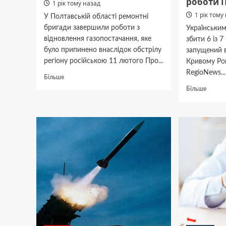
роботи 
1 рік тому назад
1 рік тому
У Полтавській області ремонтні
бригади завершили роботи з
Українським
відновлення газопостачання, яке
збити 6 із 7
було припинено внаслідок обстрілу
запущений 
регіону російською 11 лютого Про...
Кривому Ро
RegioNews...
Докладніше
Більше
про
Докла
Більше
На
про
Полтавщині
Ракетн
відновили
дроно
подачу
атака
газу
РФ:
після
в
ракетної
Повітр
атаки
силах
повід
резуль
робот
ППО