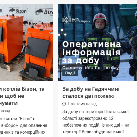
вську
Роменська
ду
громада
лідирує
за
виконанням
бюджету
в
січні
Події
 котлів Бізон, та
За добу на Гадяччині
ти щоб не
сталося дві пожежі
чувати
1 рік тому назад
 назад
За добу на території Полтавської
області зареєстровано 12
ні котли "Бізон" є
небезпечних подій. Із них дві – на
 вибором для опалення
території Великобудищанської
динків та комерційних