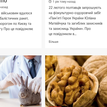
ППО
1 рік тому назад
 назад
22 лютого полтавців запрошують
на фізкультурно-оздоровчий забіг
 військовим вдалося
«Памʼяті Героя України Юліана
 балістичних ракет,
Матвійчука та загиблих захисників
ворогом по Києву та
та захисниць України». Про
гу Про це повідомляє
це повідомили в...
Докладніше
дніше
Більше
про
Полтавців
о-
запрошують
ва
на
забіг
в
пам’ять
яних
Юліана
Матвійчука
омили
тати
и