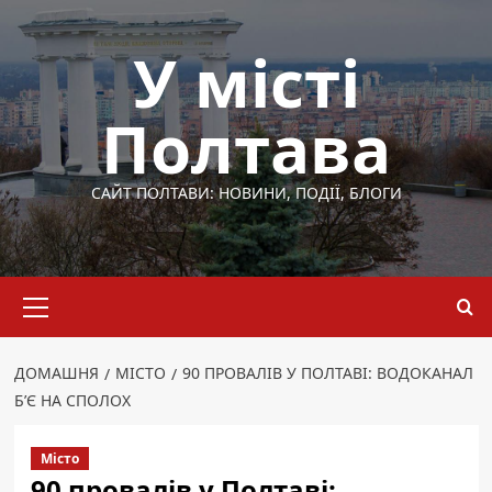
Перейти
до
У місті
вмісту
Полтава
САЙТ ПОЛТАВИ: НОВИНИ, ПОДІЇ, БЛОГИ
Основне
меню
ДОМАШНЯ
МІСТО
90 ПРОВАЛІВ У ПОЛТАВІ: ВОДОКАНАЛ
Б’Є НА СПОЛОХ
Місто
90 провалів у Полтаві: