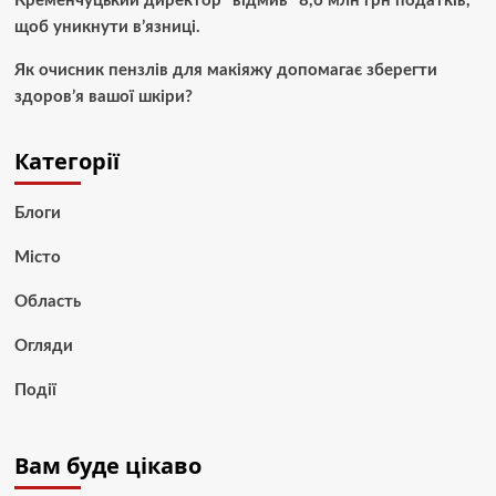
Кременчуцький директор “відмив” 8,6 млн грн податків,
щоб уникнути в’язниці.
Як очисник пензлів для макіяжу допомагає зберегти
здоров’я вашої шкіри?
Категорії
Блоги
Місто
Область
Огляди
Події
Вам буде цікаво