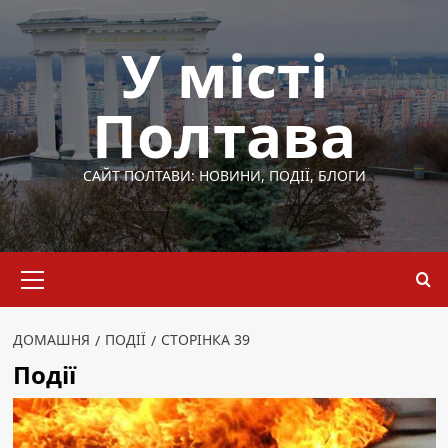
Перейти
до
У місті
вмісту
Полтава
САЙТ ПОЛТАВИ: НОВИНИ, ПОДІЇ, БЛОГИ
Основне
меню
ДОМАШНЯ
ПОДІЇ
СТОРІНКА 39
Події