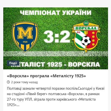
Археологічні
знахідки
на Монастирській
горі:
знайдено
унікальний
для
Полтави
уламок
пічного
кахлю
часів
гетьмана
Події
Мазепи
«Ворскла» програла «Металісту 1925»
2 роки тому назад
Полтавці зазнали четвертої поразки поспільСьогодні у Києві
на стадіоні «Лівий берег» полтавська «Ворскла», в рамках
27-го туру УПЛ, зіграла проти харківського «Металіста
1925»....