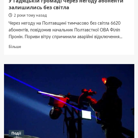
У Гадяцькій громаді через негоду абоненти
залишились без світла
2 роки тому назад
Через негоду на Полтавщині тимчасово без світла 6620
абонентів, повідомив начальник Полтавсткої ОВА Філіп
Пронін. Пориви вітру спричинили аварійні відключення...
Докладніше
Більше
про
У
Гадяцькій
громаді
через
негоду
абоненти
залишились
без
світла
Події