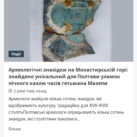
Події
Археологічні знахідки на Монастирській горі:
знайдено унікальний для Полтави уламок
пічного кахлю часів гетьмана Мазепи
2 роки тому назад
Археологи знайшли кілька сотень знахідок, які
відображають культуру, традиційну для XVII-XVIII
столітьПолтавські археологи опрацьовують кілька сотень
знахідок, які століттями покоїлися...
Докладніше
Більше
про