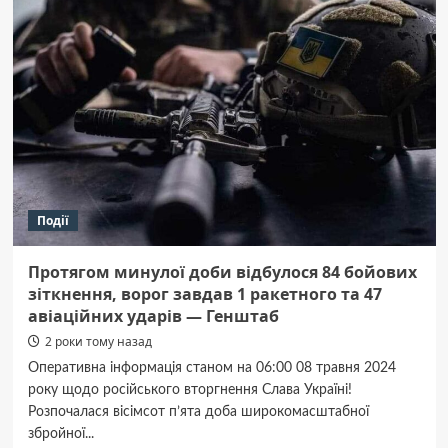
відзначили
День
пам’яті
та
перемоги
над
нацизмом
у
Другій
світовій
Події
Протягом минулої доби відбулося 84 бойових
зіткнення, ворог завдав 1 ракетного та 47
авіаційних ударів — Генштаб
2 роки тому назад
Оперативна інформація станом на 06:00 08 травня 2024
року щодо російського вторгнення Слава Україні!
Розпочалася вісімсот п’ята доба широкомасштабної
збройної...