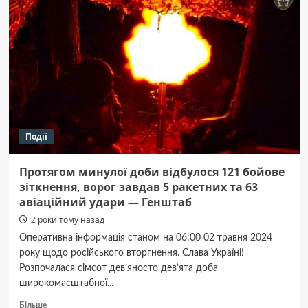
обробку
ґрунту
майже
вдвічі
дорожче,
ніж
в
Полтаві
Події
Протягом минулої доби відбулося 121 бойове
зіткнення, ворог завдав 5 ракетних та 63
авіаційний удари — Генштаб
2 роки тому назад
Оперативна інформація станом на 06:00 02 травня 2024
року щодо російського вторгнення. Слава Україні!
Розпочалася сімсот дев’яносто дев’ята доба
широкомасштабної...
Докладніше
Більше