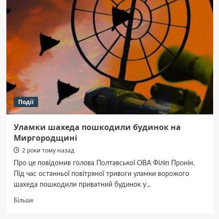
під
час
конфлікту
—
ще
один
вид
зброї
проти
мирного
населення,
Події
елемент
злочину
проти
Уламки шахеда пошкодили будинок на
людяності
Миргородщині
2 роки тому назад
Про це повідомив голова Полтавської ОВА Філіп Пронін.
Під час останньої повітряної тривоги уламки ворожого
шахеда пошкодили приватний будинок у...
Докладніше
Більше
про
Уламки