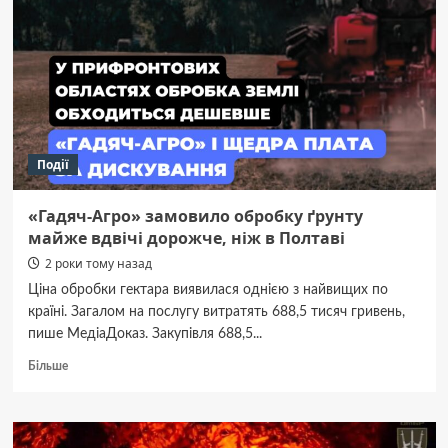
проти
сказу
диких
мʼясоїдних
тварин
Події
«Гадяч-Агро» замовило обробку ґрунту
майже вдвічі дорожче, ніж в Полтаві
2 роки тому назад
Ціна обробки гектара виявилася однією з найвищих по
країні. Загалом на послугу витратять 688,5 тисяч гривень,
пише МедіаДоказ. Закупівля 688,5...
Докладніше
Більше
про
«Гадяч-
Агро»
замовило