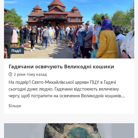
у
Гадячі
впродовж
року?
Події
Гадячани освячують Великодні кошики
2 роки тому назад
На подвір’ї Свято-Михайлівської церкви ПЦУ в Гадячі
сьогодні дуже людно. Гадячани відстоюють величезну
чергу, щоб потрапити на освячення Великодніх кошиків....
Докладніше
Більше
про
Гадячани
освячують
Великодні
кошики