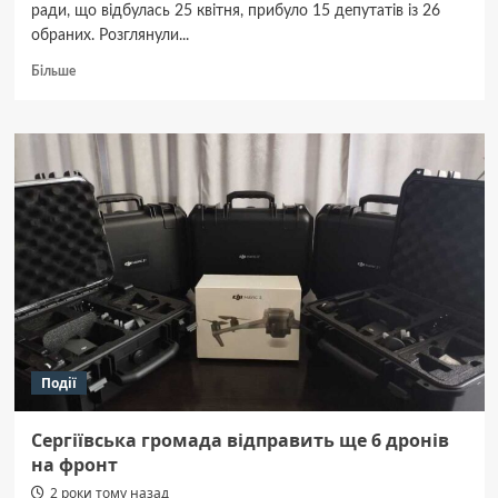
ради, що відбулась 25 квітня, прибуло 15 депутатів із 26
обраних. Розглянули...
Докладніше
Більше
про
Обговорили
укриття
та
затвердили
Програми
–
цікаве
із
сесії
Гадяцької
міськради
Події
Сергіївська громада відправить ще 6 дронів
на фронт
2 роки тому назад