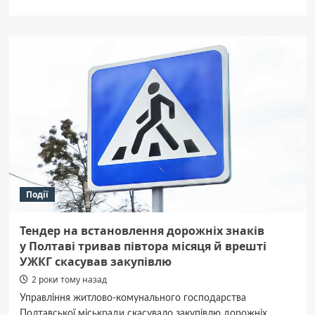
про
Протягом
минулої
доби
відбулося
121
бойове
зіткнення,
ворог
завдав
5
ракетних
та
63
Події
авіаційний
удари
—
Тендер на встановлення дорожніх знаків
Генштаб
у Полтаві тривав півтора місяця й врешті
УЖКГ скасував закупівлю
2 роки тому назад
Управління житлово-комунального господарства
Полтавської міськради скасувало закупівлю дорожніх