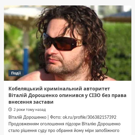
шахеда
пошкодили
будинок
на
Миргородщині
Події
Кобеляцький кримінальний авторитет
Віталій Дорошенко опинився у СІЗО без права
внесення застави
2 роки тому назад
Віталій Дорошенко | Фото: ok.ru/profile/306382157392
Продовженням оголошення підозри Віталію Дорошенко
стало рішення суду про обрання йому міри запобіжного