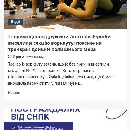
2
ракетних
та
83
Події
авіаційних
удари
—
Із приміщення дружини Анатолія Кукоби
Генштаб
виселили секцію воркауту: пояснення
тренера і доньки колишнього мера
2 роки тому назад
Тренер із воркауту заявив, що їх без причин виселили
із будівлі № 21 на проспекті Віталія Грицаєнка
(Першотравневому). Юлія Іщейкіна пояснила, що її мати
вирішила перемістити у підвал музей...
Докладніше
Більше
про
Із приміщення
дружини
Анатолія
Кукоби
виселили