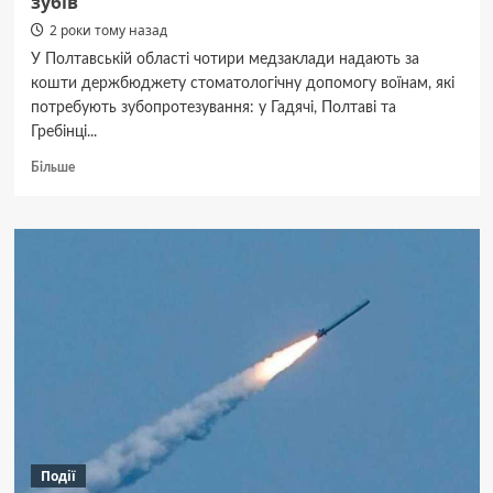
зубів
2 роки тому назад
У Полтавській області чотири медзаклади надають за
кошти держбюджету стоматологічну допомогу воїнам, які
потребують зубопротезування: у Гадячі, Полтаві та
Гребінці...
Докладніше
Більше
про
У
Гадячі
військові
можуть
державним
коштом
отримати
послуги
із протезування
зубів
Події