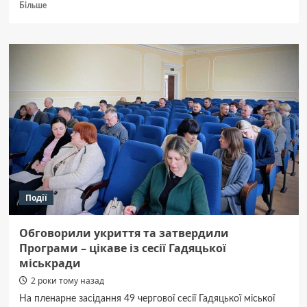
Докладніше
Більше
про
«Ворскла»
програла
«Металісту
1925»
Події
Обговорили укриття та затвердили
Програми – цікаве із сесії Гадяцької
міськради
2 роки тому назад
На пленарне засідання 49 чергової сесії Гадяцької міської