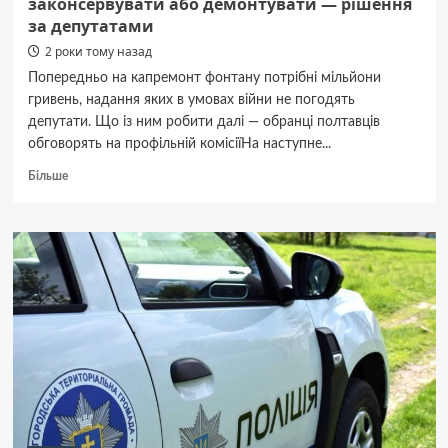
законсервувати або демонтувати — рішення
за депутатами
2 роки тому назад
Попередньо на капремонт фонтану потрібні мільйони
гривень, надання яких в умовах війни не погодять
депутати. Що із ним робити далі — обранці полтавців
обговорять на профільній комісіїНа наступне...
Докладніше
Більше
про
Фонтан
у Сонячному
парку:
відремонтувати,
законсервувати
або
демонтувати —
рішення
за депутатами