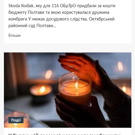
Skoda Kodiak, яку для 116 ОБрТрО придбали за кошти
бюджету Полтави та якою користувалася дружина
комбрига У межах досудового слідства, Октябрський
районний суд Полтави...
Докладніше
Більше
про
Дружина
екскомандира
Чахлова
користувалася
автівкою,
яку
Полтавська
міськрада
передала
бійцям
тероборони:
розслідування
поліції
Події