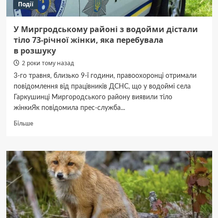
Події
У Миргродському районі з водойми дістали
тіло 73-річної жінки, яка перебувала
в розшуку
2 роки тому назад
3-го травня, близько 9-ї години, правоохоронці отримали
повідомлення від працівників ДСНС, що у водоймі села
Гаркушинці Миргородського району виявили тіло
жінкиЯк повідомила прес-служба...
Докладніше
Більше
про
У Миргродському
районі
з водойми
дістали
тіло
73-
річної
жінки,
яка