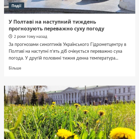
Події
У Полтаві на наступний тиждень
прогнозують переважно суху погоду
2 роки тому назад
За прогнозами синоптиків Українського Гідрометцентру в
Полтаві на наступні п’ять діб очікується переважно суха
погода. У другій половині тижня денна температура...
Докладніше
Більше
про
У
Полтаві
на
наступний
тиждень
прогнозують
переважно
суху
погоду