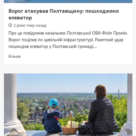
Ворог атакував Полтавщину: пошкоджено
елеватор
2 роки тому назад
Про це повідомив начальник Полтавської ОВА Філіп Пронін.
Ворог поцілив по цивільній інфраструктурі. Ракетний удар
пошкодив елеватор у Полтавській громаді....
Докладніше
Більше
про
Ворог
атакував
Полтавщину:
пошкоджено
елеватор