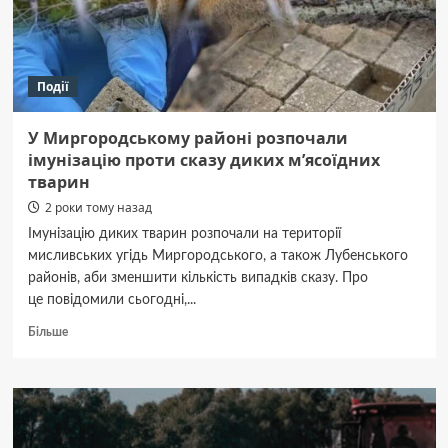
перебувала
в розшуку
Події
У Миргородському районі розпочали
імунізацію проти сказу диких мʼясоїдних
тварин
2 роки тому назад
Імунізацію диких тварин розпочали на території
мисливських угідь Миргородського, а також Лубенського
районів, аби зменшити кількість випадків сказу. Про
це повідомили сьогодні,...
Докладніше
Більше
про
У
Миргородському
районі
розпочали
імунізацію