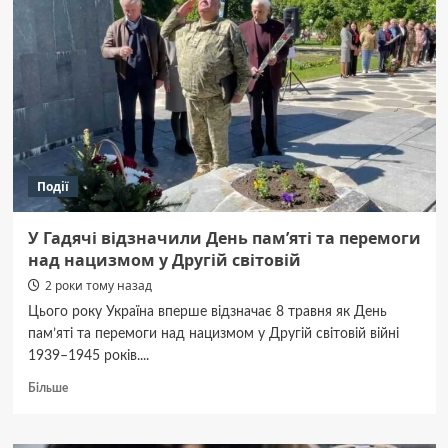
автомобіль
Події
У Гадячі відзначили День пам’яті та перемоги
над нацизмом у Другій світовій
2 роки тому назад
Цього року Україна вперше відзначає 8 травня як День
пам’яті та перемоги над нацизмом у Другій світовій війні
1939–1945 років....
Докладніше
Більше
про
У
Гадячі