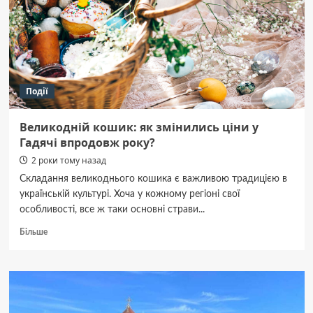
земельних
робіт:
нова
стратегія
озеленення
Полтави
Події
Великодній кошик: як змінились ціни у
Гадячі впродовж року?
2 роки тому назад
Складання великоднього кошика є важливою традицією в
українській культурі. Хоча у кожному регіоні свої
особливості, все ж таки основні страви...
Докладніше
Більше
про
Великодній
кошик:
як
змінились
ціни