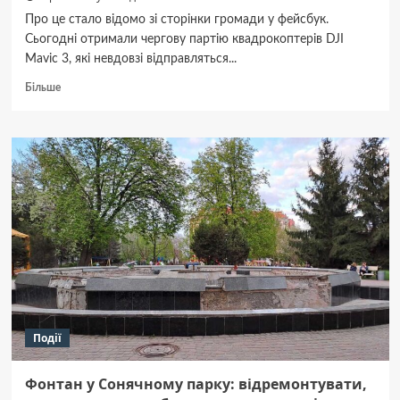
Про це стало відомо зі сторінки громади у фейсбук.
Сьогодні отримали чергову партію квадрокоптерів DJI
Mavic 3, які невдовзі відправляться...
Докладніше
Більше
про
Сергіївська
громада
відправить
ще
6
дронів
на
фронт
Події
Фонтан у Сонячному парку: відремонтувати,