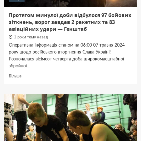
Протягом минулої доби відбулося 97 бойових
зіткнень, ворог завдав 2 ракетних та 83
авіаційних удари — Генштаб
2 роки тому назад
Оперативна інформація станом на 06:00 07 травня 2024
року щодо російського вторгнення Слава Україні!
Розпочалася вісімсот четверта доба широкомасштабної
збройної...
Докладніше
Більше
про
Протягом
минулої
доби
відбулося
97
бойових
зіткнень,
ворог
завдав