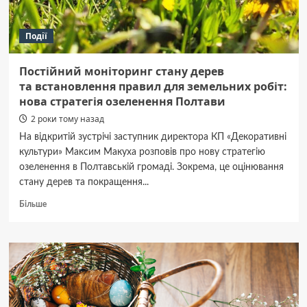
Події
Постійний моніторинг стану дерев
та встановлення правил для земельних робіт:
нова стратегія озеленення Полтави
2 роки тому назад
На відкритій зустрічі заступник директора КП «Декоративні
культури» Максим Макуха розповів про нову стратегію
озеленення в Полтавській громаді. Зокрема, це оцінювання
стану дерев та покращення...
Докладніше
Більше
про
Постійний
моніторинг
стану
дерев
та встановлення
правил
для