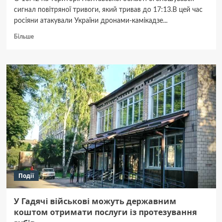
сигнал повітряної тривоги, який тривав до 17:13.В цей час
росіяни атакували України дронами-камікадзе...
Докладніше
Більше
про
Уламки
ворожого
дрона
пошкодили
будинок
у
Миргородському
районі
Події
У Гадячі військові можуть державним
коштом отримати послуги із протезування