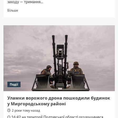
заходу — тримання...
Докладніше
Більше
про
Кобеляцький
кримінальний
авторитет
Віталій
Дорошенко
опинився
у СІЗО
без
права
внесення
застави
Події
Уламки ворожого дрона пошкодили будинок
у Миргородському районі
2 роки тому назад
О 16:42 на території Полтавської області оголошувався