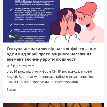
секцію
воркауту:
пояснення
тренера
і доньки
колишнього
мера
Події
Сексуальне насилля під час конфлікту — ще
один вид зброї проти мирного населення,
елемент злочину проти людяності
2 роки тому назад
З 2014 року від різних форм СНПК постраждали сотні
людей. Від початку повномасштабного вторгнення їхня
кількість значно зросла: лише зареєстрованих...
Докладніше
Більше
про
Сексуальне
насилля