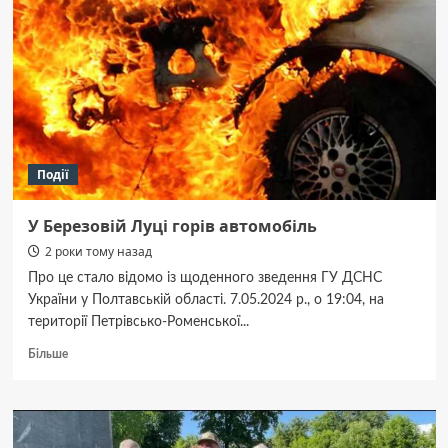
Події
У Березовій Луці горів автомобіль
2 роки тому назад
Про це стало відомо із щоденного зведення ГУ ДСНС
України у Полтавській області. 7.05.2024 р., о 19:04, на
території Петрівсько-Роменської...
Докладніше
Більше
про
У
Березовій
Луці
горів