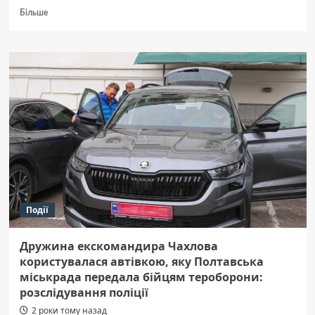
Докладніше
Більше
про
Протягом
минулої
доби
відбулося
84
бойових
зіткнення,
ворог
завдав
1
ракетного
та
47
Події
авіаційних
ударів
—
Дружина екскомандира Чахлова
Генштаб
користувалася автівкою, яку Полтавська
міськрада передала бійцям тероборони:
розслідування поліції
2 роки тому назад