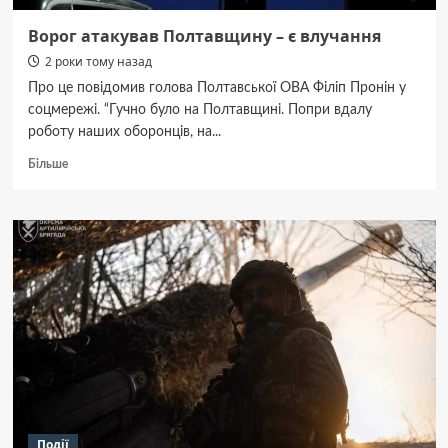
Ворог атакував Полтавщину – є влучання
2 роки тому назад
Про це повідомив голова Полтавської ОВА Філіп Пронін у
соцмережі. “Гучно було на Полтавщині. Попри вдалу
роботу наших оборонців, на...
Докладніше
Більше
про
Ворог
атакував
Полтавщину
–
є
влучання
Події