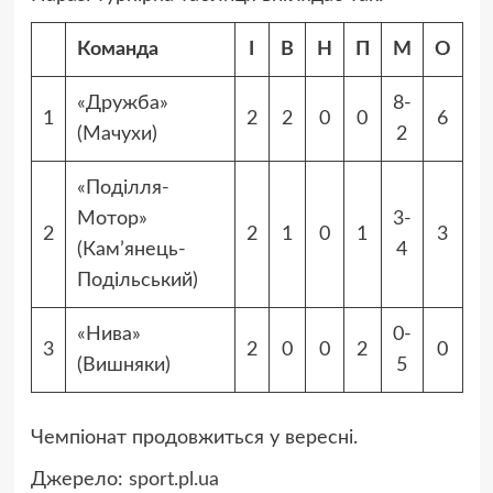
Команда
І
В
Н
П
М
О
«Дружба»
8-
1
2
2
0
0
6
(Мачухи)
2
«Поділля-
Мотор»
3-
2
2
1
0
1
3
(Кам’янець-
4
Подільський)
«Нива»
0-
3
2
0
0
2
0
(Вишняки)
5
Чемпіонат продовжиться у вересні.
Джерело:
sport.pl.ua