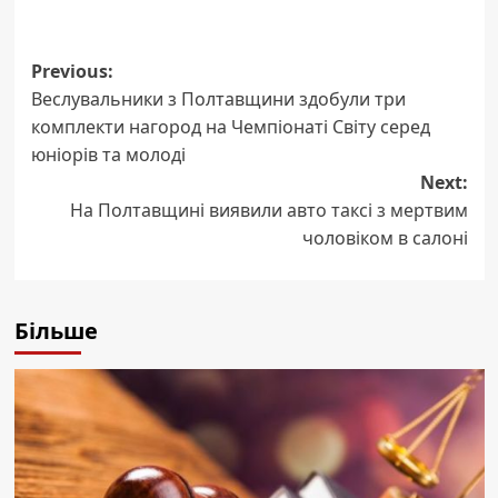
Post
Previous:
Веслувальники з Полтавщини здобули три
navigation
комплекти нагород на Чемпіонаті Світу серед
юніорів та молоді
Next:
На Полтавщині виявили авто таксі з мертвим
чоловіком в салоні
Більше