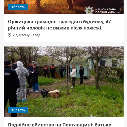
Область
Оржицька громада: трагедія в будинку, 47-
річний чоловік не вижив після пожежі.
2 дні тому назад
Область
Подвійне вбивство на Полтавщині: батько