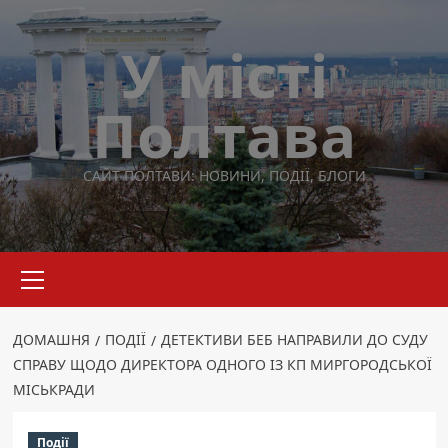
Перейти
до
У місті
вмісту
Полтава
САЙТ ПОЛТАВИ: НОВИНИ, ПОДІЇ, БЛОГИ
Основне
меню
ДОМАШНЯ
ПОДІЇ
ДЕТЕКТИВИ БЕБ НАПРАВИЛИ ДО СУДУ
СПРАВУ ЩОДО ДИРЕКТОРА ОДНОГО ІЗ КП МИРГОРОДСЬКОЇ
МІСЬКРАДИ
Події