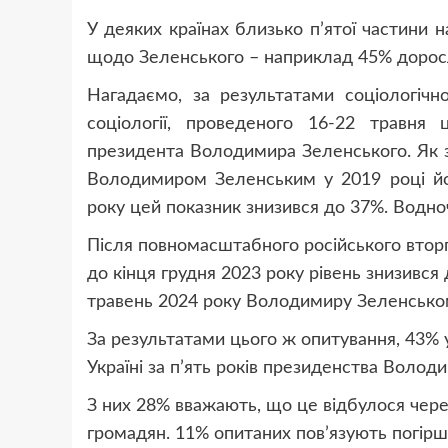
У деяких країнах близько п’ятої частини 
щодо Зеленського – наприклад 45% доросло
Нагадаємо, за результатами соціологічн
соціології, проведеного 16-22 травня
президента Володимира Зеленського. Як з
Володимиром Зеленським у 2019 році йо
року цей показник знизився до 37%. Водн
Після повномасштабного російського вторг
до кінця грудня 2023 року рівень знизився
травень 2024 року Володимиру Зеленськом
За результатами цього ж опитування, 43% 
Україні за п’ять років президенства Воло
З них 28% вважають, що це відбулося чере
громадян. 11% опитаних пов’язують погірш