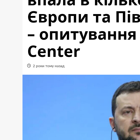
Європи та Пі
– опитування
Center
2 роки тому назад