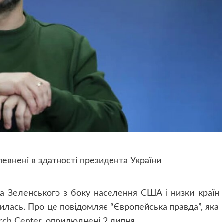
евнені в здатності президента України
а Зеленського з боку населення США і низки країн
илась. Про це повідомляє “Європейська правда”, яка
rch Center, оприлюднені 2 липня