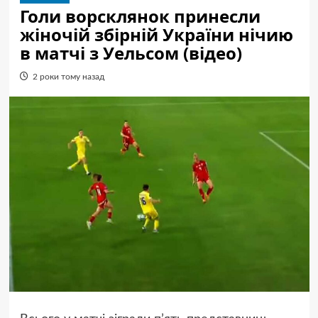
Голи ворсклянок принесли
жіночій збірній України нічию
в матчі з Уельсом (відео)
2 роки тому назад