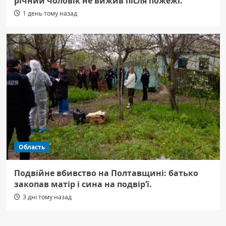
річний чоловік не вижив після пожежі.
1 день тому назад
Область
Подвійне вбивство на Полтавщині: батько
закопав матір і сина на подвір’ї.
3 дні тому назад