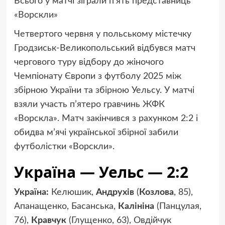
Всього у матчі зіграли п’ять представниць
«Ворскли»
Четвертого червня у польському містечку
Гродзиськ-Великопольський відбувся матч
чергового туру відбору до жіночого
Чемпіонату Європи з футболу 2025 між
збірною України та збірною Уельсу. У матчі
взяли участь п’ятеро гравчинь ЖФК
«Ворскла». Матч закінчився з рахунком 2:2 і
обидва м’ячі української збірної забили
футболістки «Ворскли».
Україна — Уельс — 2:2
Україна:
Келюшик,
Андрухів
(
Козлова
, 85),
Апанащенко, Басанська,
Калініна
(Панцулая,
76),
Кравчук
(Глущенко, 63), Овдійчук