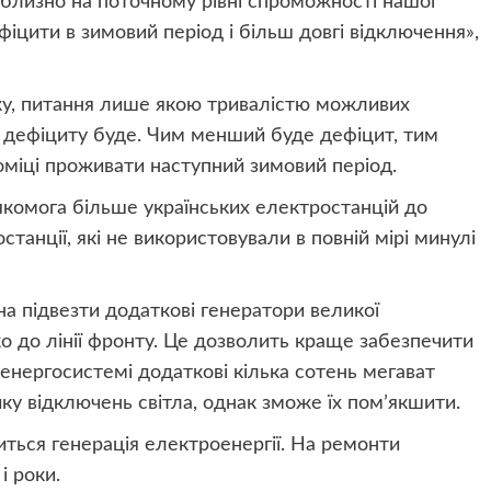
близно на поточному рівні спроможності нашої
іцити в зимовий період і більш довгі відключення»,
ку, питання лише якою тривалістю можливих
г дефіциту буде. Чим менший буде дефіцит, тим
оміці проживати наступний зимовий період.
 якомога більше українських електростанцій до
танції, які не використовували в повній мірі минулі
 підвезти додаткові генератори великої
ко до лінії фронту. Це дозволить краще забезпечити
и енергосистемі додаткові кілька сотень мегават
ику відключень світла, однак зможе їх помʼякшити.
ться генерація електроенергії. На ремонти
і роки.