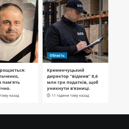
Область
рощається:
Кременчуцький
льченко,
директор “відмив” 8,6
я пам’ять
млн грн податків, щоб
ічно.
уникнути в’язниці.
 тому назад
11 години тому назад