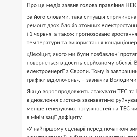
Про це медіа заявив голова правління НЕ
За його словами, така ситуація спричинен
ремонт двох блоків атомних електростанцій
і 1 червня, а також прогнозоване зростан
температури та використання кондиціонері
«Дефіцит, якого ми були позбавлені протяг
повернеться в досить серйозному обсязі. 
електроенергії з Європи. Тому із завтрашн
графіки відключень», – зазначив Володими
Якщо ворог продовжить атакувати ТЕС та ГЕ
відновлення система зазнаватиме руйнувань
менше генеруючих потужностей на ТЕС чи Г
в мінімізації дефіциту.
»У найгіршому сценарії перед початком зи