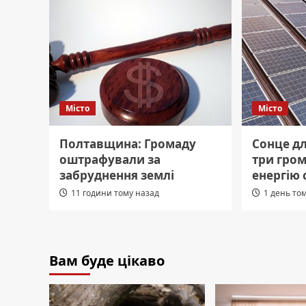
Місто
Місто
Полтавщина: Громаду
Сонце д
оштрафували за
три гро
забруднення землі
енергію 
11 години тому назад
1 день то
Вам буде цікаво