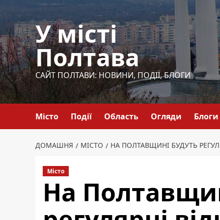
Перейти
до
У місті
вмісту
Полтава
САЙТ ПОЛТАВИ: НОВИНИ, ПОДІЇ, БЛОГИ
Місто
Події
Область
Огляди
Блоги
ДОМАШНЯ
МІСТО
НА ПОЛТАВЩИНІ БУДУТЬ РЕГУЛ
Місто
На Полтавщин
регулярні ві