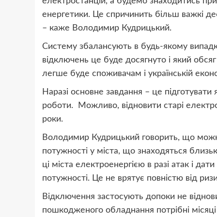
електростанцій, а будемо знаходитись при
енергетики. Це спричинить більш важкі деф
– каже Володимир Кудрицький.
Систему збалансують в будь-якому випад
відключень це буде досягнуто і який обся
легше буде споживачам і українській екон
Наразі основне завдання – це підготувати
роботи. Можливо, відновити старі електрос
роки.
Володимир Кудрицький говорить, що можна
потужності у міста, що знаходяться близь
ці міста електроенергією в разі атак і дат
потужності. Це не врятує повністю від риз
Відключення застосують допоки не віднови
пошкодженого обладнання потрібні місяці 