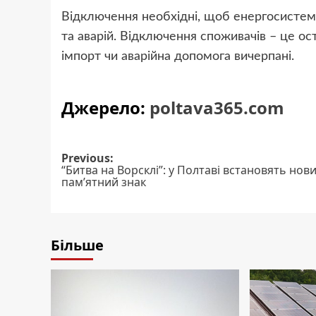
Відключення необхідні, щоб енергосистем
та аварій. Відключення споживачів – це ос
імпорт чи аварійна допомога вичерпані.
Джерело:
poltava365.com
Post
Previous:
“Битва на Ворсклі”: у Полтаві встановять нов
navigation
пам’ятний знак
Більше