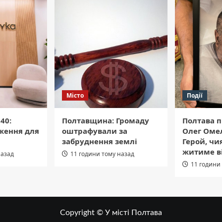
Місто
Події
40:
Полтавщина: Громаду
Полтава п
ження для
оштрафували за
Олег Оме
забруднення землі
Герой, чи
житиме в
назад
11 години тому назад
11 години
Copyright © У місті Полтава