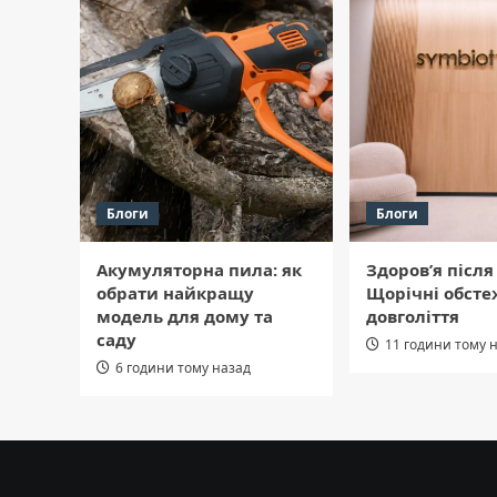
Блоги
Блоги
Акумуляторна пила: як
Здоров’я після 
обрати найкращу
Щорічні обсте
модель для дому та
довголіття
саду
11 години тому 
6 години тому назад