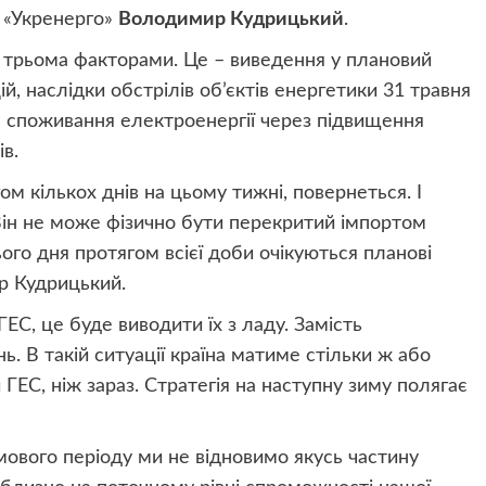
К «Укренерго»
Володимир Кудрицький
.
а трьома факторами. Це – виведення у плановий
, наслідки обстрілів об’єктів енергетики 31 травня
ня споживання електроенергії через підвищення
в.
ом кількох днів на цьому тижні, повернеться. І
Він не може фізично бути перекритий імпортом
ього дня протягом всієї доби очікуються планові
р Кудрицький.
С, це буде виводити їх з ладу. Замість
. В такій ситуації країна матиме стільки ж або
ЕС, ніж зараз. Стратегія на наступну зиму полягає
мового періоду ми не відновимо якусь частину