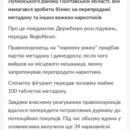
Лубенського району Полтавської області. Він
намагався зробити бізнес на перепродажі
метадону та інших важких наркотиків
Про це повідомляє Держбюро розслідувань,
передає RegioNews.
Правоохоронець на “чорному ринку” придбав
партію метадону і димедролу, після чого
вийшов на місцевого мешканця, якому
запропонував перепродати наркотики.
Спочатку фігурант передав чоловіку майже
100 таблеток метадону.
Завдяки вчасному реагуванню правоохоронців
вдалося попередити потрапляння дурману до
потенційних покупців. Під час обшуку вдома у
зловмисника вилучили ще 34 нарковмісні