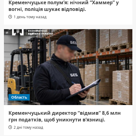
Кременчуцьке полум’я: нічний “Хаммер” у
вогні, поліція шукає відповіді.
1 день тому назад
Область
Кременчуцький директор “відмив” 8,6 млн
грн податків, щоб уникнути в’язниці.
2 дні тому назад