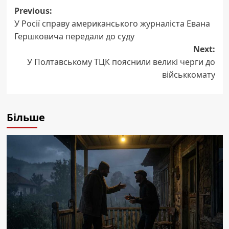
Post
Previous:
У Росії справу американського журналіста Евана
navigation
Гершковича передали до суду
Next:
У Полтавському ТЦК пояснили великі черги до
військкомату
Більше