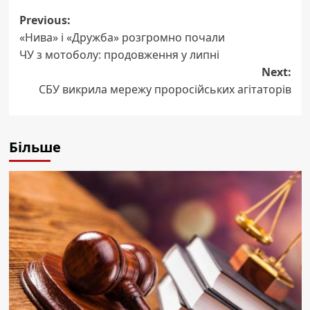
Post
Previous:
«Нива» і «Дружба» розгромно почали
navigation
ЧУ з мотоболу: продовження у липні
Next:
СБУ викрила мережу проросійських агітаторів
Більше