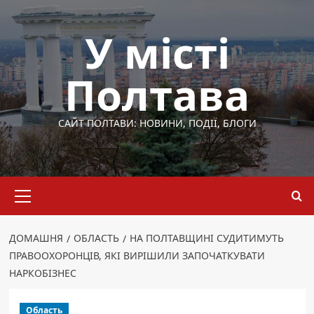
Перейти
до
У місті
вмісту
Полтава
САЙТ ПОЛТАВИ: НОВИНИ, ПОДІЇ, БЛОГИ
Основне
меню
ДОМАШНЯ
ОБЛАСТЬ
НА ПОЛТАВЩИНІ СУДИТИМУТЬ
ПРАВООХОРОНЦІВ, ЯКІ ВИРІШИЛИ ЗАПОЧАТКУВАТИ
НАРКОБІЗНЕС
Область