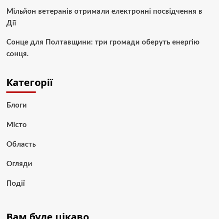
Мільйон ветеранів отримали електронні посвідчення в
Дії
Сонце для Полтавщини: три громади оберуть енергію
сонця.
Категорії
Блоги
Місто
Область
Огляди
Події
Вам буде цікаво