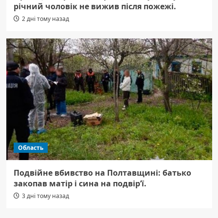
річний чоловік не вижив після пожежі.
2 дні тому назад
Область
Подвійне вбивство на Полтавщині: батько
закопав матір і сина на подвір’ї.
3 дні тому назад