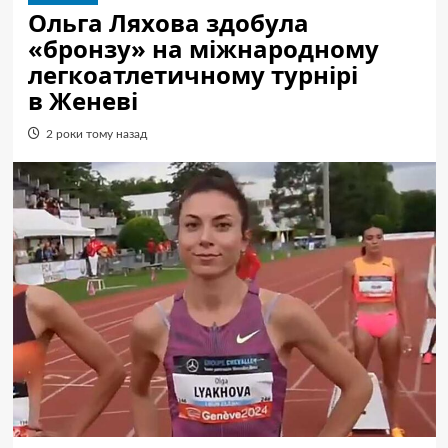
Ольга Ляхова здобула
«бронзу» на міжнародному
легкоатлетичному турнірі
в Женеві
2 роки тому назад