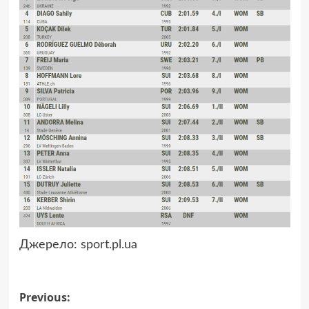
Джерело:
sport.pl.ua
Post
Previous: