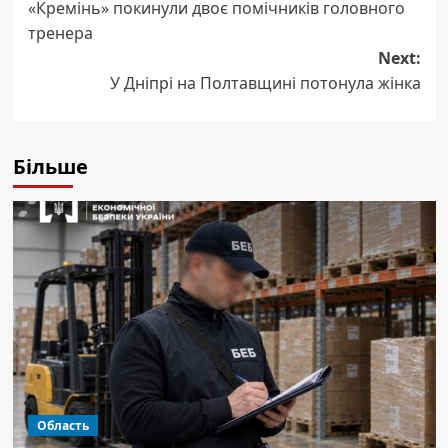
«Кремінь» покинули двоє помічників головного
navigation
тренера
Next:
У Дніпрі на Полтавщині потонула жінка
Більше
Область