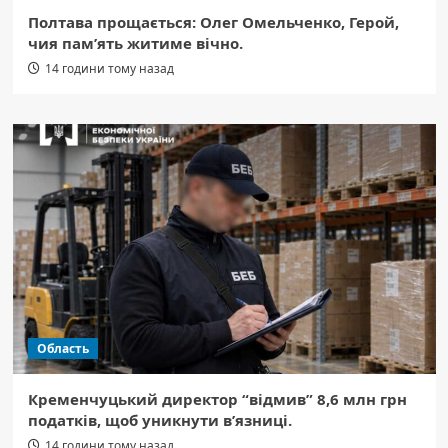
Полтава прощається: Олег Омельченко, Герой,
чия пам’ять житиме вічно.
14 години тому назад
Область
Кременчуцький директор “відмив” 8,6 млн грн
податків, щоб уникнути в’язниці.
14 години тому назад