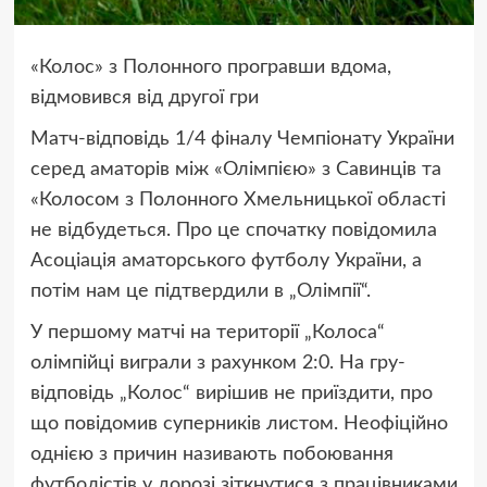
«Колос» з Полонного програвши вдома,
відмовився від другої гри
Матч-відповідь 1/4 фіналу Чемпіонату України
серед аматорів між «Олімпією» з Савинців та
«Колосом з Полонного Хмельницької області
не відбудеться. Про це спочатку повідомила
Асоціація аматорського футболу України, а
потім нам це підтвердили в „Олімпії“.
У першому матчі на території „Колоса“
олімпійці виграли з рахунком 2:0. На гру-
відповідь „Колос“ вирішив не приїздити, про
що повідомив суперників листом. Неофіційно
однією з причин називають побоювання
футболістів у дорозі зіткнутися з працівниками