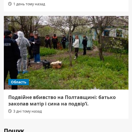
1 день тому назад
Область
Подвійне вбивство на Полтавщині: батько
закопав матір і сина на подвір’ї.
3 дні тому назад
Пошук