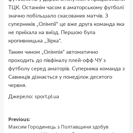
ТЦК. Останнім часом в аматорському футболі
значно побільшало скасованих матчів. З
суперників „Олімпії“ це вже друга команда яка
не приїхала на виїзд. Першою була
кропивницька „Зірка“.
Таким чином „Олімпія“ автоматично
проходить до півфіналу плей-офф ЧУ з
футболу серед аматорів. Суперника команда з
Савинців дізнається у понеділок десятого
червня.
Джерело:
sport.pl.ua
Post
Previous:
Максим Городинець з Полтавщини здобув
navigation