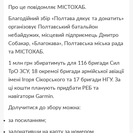
Про це повідомляє МІСТОХАБ.
Благодійний збір «Полтава дякує та донатить»
організовує Полтавський батальйон
небайдужих, місцевий підприємець Дмитро
Собакар, «Благокава», Полтавська міська рада
та МІСТОХАБ.
1 млн грн збиратимуть для 116 бригади Сил
ТрО ЗСУ, 18 окремої бригади армійської авіації
імені Ігоря Сікорського та 17 бригади НГУ. За
ці кошти планують придбати РЕБ та
навігатори Garmin.
Долучитися до збору можна:
за посиланням;
задонативши на карту за номером