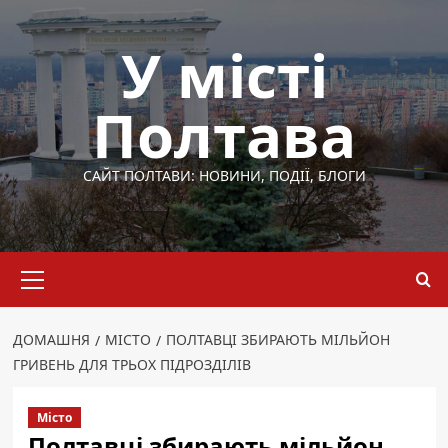
Перейти
до
У місті
вмісту
Полтава
САЙТ ПОЛТАВИ: НОВИНИ, ПОДІЇ, БЛОГИ
Основне
меню
ДОМАШНЯ
МІСТО
ПОЛТАВЦІ ЗБИРАЮТЬ МІЛЬЙОН
ГРИВЕНЬ ДЛЯ ТРЬОХ ПІДРОЗДІЛІВ
Місто
Полтавці збирають мільйон