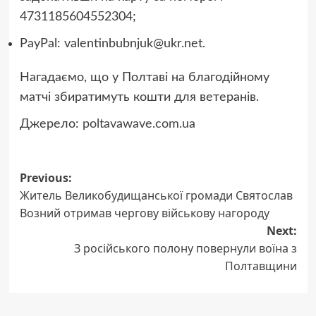
4731185604552304;
PayPal:
valentinbubnjuk@ukr.net
.
Нагадаємо, що у Полтаві на благодійному
матчі збиратимуть кошти для ветеранів.
Джерело:
poltavawave.com.ua
Post
Previous:
Житель Великобудищанської громади Святослав
navigation
Возний отримав чергову військову нагороду
Next:
З російського полону повернули воїна з
Полтавщини