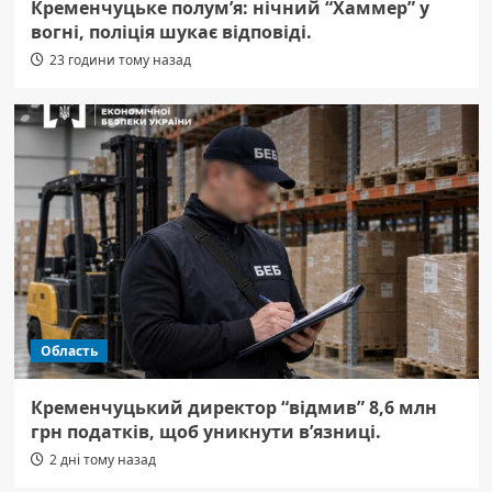
Кременчуцьке полум’я: нічний “Хаммер” у
вогні, поліція шукає відповіді.
23 години тому назад
Область
Кременчуцький директор “відмив” 8,6 млн
грн податків, щоб уникнути в’язниці.
2 дні тому назад