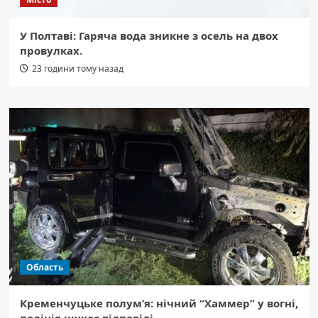
У Полтаві: Гаряча вода зникне з осель на двох
провулках.
23 години тому назад
Область
Кременчуцьке полум’я: нічний “Хаммер” у вогні,
поліція шукає відповіді.