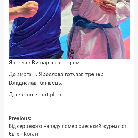
Ярослав Вишар з тренером
До змагань Ярослава готував тренер
Владислав Канівець.
Джерело:
sport.pl.ua
Post
Previous:
Від серцевого нападу помер одеський журналіст
navigation
Євген Коган