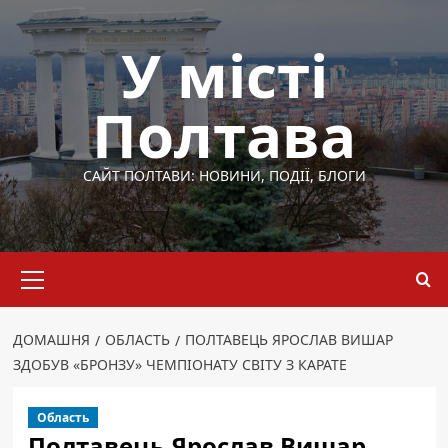
Перейти
до
У місті
вмісту
Полтава
САЙТ ПОЛТАВИ: НОВИНИ, ПОДІЇ, БЛОГИ
Основне
меню
ДОМАШНЯ
ОБЛАСТЬ
ПОЛТАВЕЦЬ ЯРОСЛАВ ВИШАР
ЗДОБУВ «БРОНЗУ» ЧЕМПІОНАТУ СВІТУ З КАРАТЕ
Область
Полтавець Ярослав Вишар