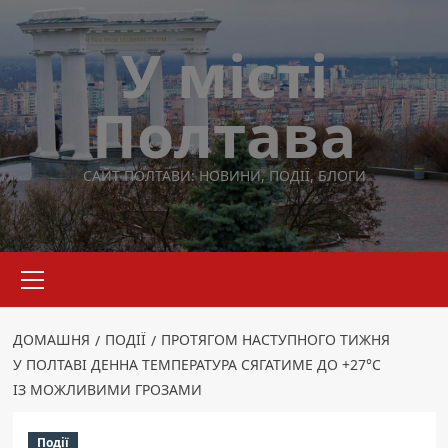
Перейти
до
У місті
вмісту
Полтава
САЙТ ПОЛТАВИ: НОВИНИ, ПОДІЇ, БЛОГИ
Основне
меню
ДОМАШНЯ
ПОДІЇ
ПРОТЯГОМ НАСТУПНОГО ТИЖНЯ
У ПОЛТАВІ ДЕННА ТЕМПЕРАТУРА СЯГАТИМЕ ДО +27°C
ІЗ МОЖЛИВИМИ ГРОЗАМИ
Події