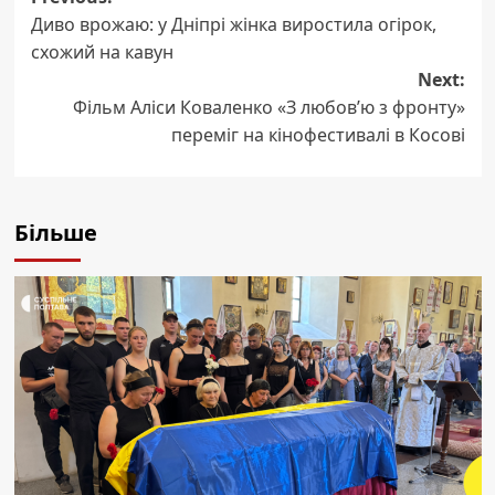
Post
Диво врожаю: у Дніпрі жінка виростила огірок,
navigation
схожий на кавун
Next:
Фільм Аліси Коваленко «З любов’ю з фронту»
переміг на кінофестивалі в Косові
Більше