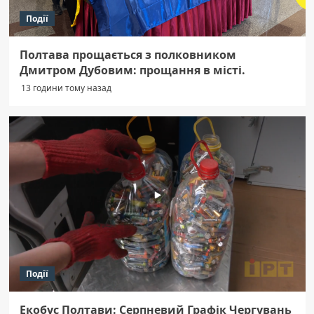
Події
Полтава прощається з полковником
Дмитром Дубовим: прощання в місті.
13 години тому назад
Події
Екобус Полтави: Серпневий Графік Чергувань