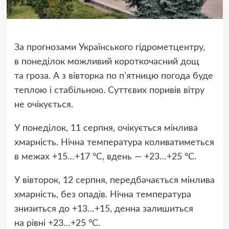
За прогнозами Українського гідрометцентру,
в понеділок можливий короткочасний дощ
та гроза. А з вівторка по п’ятницю погода буде
теплою і стабільною. Суттєвих поривів вітру
не очікується.
У понеділок, 11 серпня, очікується мінлива
хмарність. Нічна температура коливатиметься
в межах +15…+17 °C, вдень — +23…+25 °C.
У вівторок, 12 серпня, передбачається мінлива
хмарність, без опадів. Нічна температура
знизиться до +13…+15, денна залишиться
на рівні +23…+25 °C.