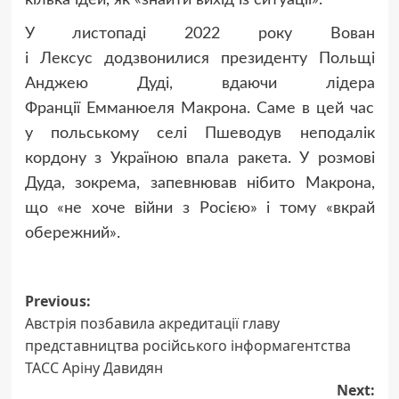
кілька ідей, як «знайти вихід із ситуації».
У листопаді 2022 року Вован
і Лексус додзвонилися президенту Польщі
Анджею Дуді, вдаючи лідера
Франції Емманюеля Макрона. Саме в цей час
у польському селі Пшеводув неподалік
кордону з Україною впала ракета. У розмові
Дуда, зокрема, запевнював нібито Макрона,
що «не хоче війни з Росією» і тому «вкрай
обережний».
Post
Previous:
Австрія позбавила акредитації главу
navigation
представництва російського інформагентства
ТАСС Аріну Давидян
Next: