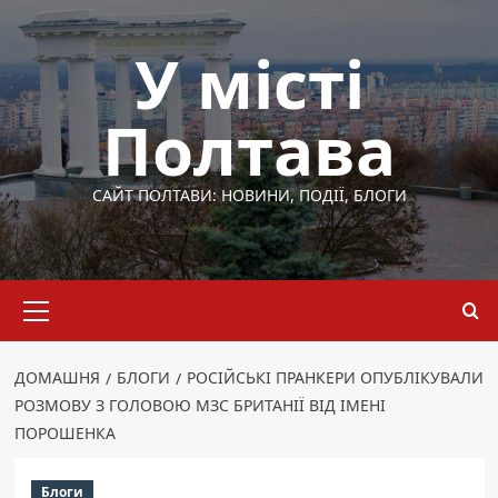
Перейти
до
У місті
вмісту
Полтава
САЙТ ПОЛТАВИ: НОВИНИ, ПОДІЇ, БЛОГИ
Основне
меню
ДОМАШНЯ
БЛОГИ
РОСІЙСЬКІ ПРАНКЕРИ ОПУБЛІКУВАЛИ
РОЗМОВУ З ГОЛОВОЮ МЗС БРИТАНІЇ ВІД ІМЕНІ
ПОРОШЕНКА
Блоги