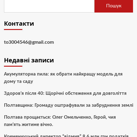
Пошук
Контакти
to3004546@gmail.com
Недавні записи
Акумуляторна пила: як обрати найкращу модель для
дому та саду
Здоров’я після 40: Щорічні обстеження для довголіття
Полтавщина: Громаду оштрафували за забруднення землі
Полтава прощається: Олег Омельченко, Герой, чия
пам’ять житиме вічно.
Кременчуцький директор “відмив” 8,6 млн грн податків,