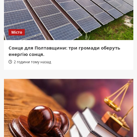
Місто
Сонце для Полтавщини: три громади оберуть
енергію сонця.
2 години тому назад