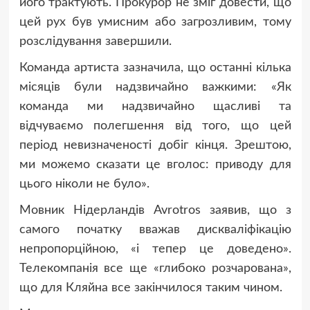
його трактують. Прокурор не зміг довести, що
цей рух був умисним або загрозливим, тому
розслідування завершили.
Команда артиста зазначила, що останні кілька
місяців були надзвичайно важкими: «Як
команда ми надзвичайно щасливі та
відчуваємо полегшення від того, що цей
період невизначеності добіг кінця. Зрештою,
ми можемо сказати це вголос: приводу для
цього ніколи не було».
Мовник Нідерландів Avrotros заявив, що з
самого початку вважав дискваліфікацію
непропорційною, «і тепер це доведено».
Телекомпанія все ще «глибоко розчарована»,
що для Кляйна все закінчилося таким чином.