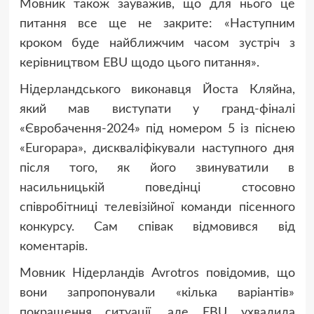
Мовник також зауважив, що для нього це
питання все ще не закрите: «Наступним
кроком буде найближчим часом зустріч з
керівництвом EBU щодо цього питання».
Нідерландського виконавця Йоста Кляйна,
який мав виступати у гранд-фіналі
«Євробачення-2024» під номером 5 із піснею
«Europapa», дискваліфікували наступного дня
після того, як його звинуватили в
насильницькій поведінці стосовно
співробітниці телевізійної команди пісенного
конкурсу. Сам співак відмовився від
коментарів.
Мовник Нідерландів Avrotros повідомив, що
вони запропонували «кілька варіантів»
покращення ситуації, але EBU ухвалила