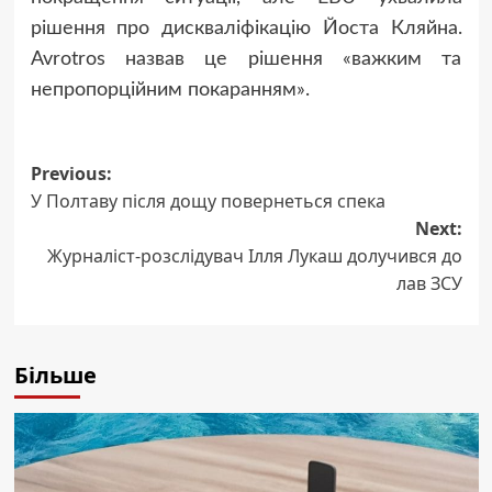
рішення про дискваліфікацію Йоста Кляйна.
Avrotros назвав це рішення «важким та
непропорційним покаранням».
Post
Previous:
У Полтаву після дощу повернеться спека
navigation
Next:
Журналіст-розслідувач Ілля Лукаш долучився до
лав ЗСУ
Більше