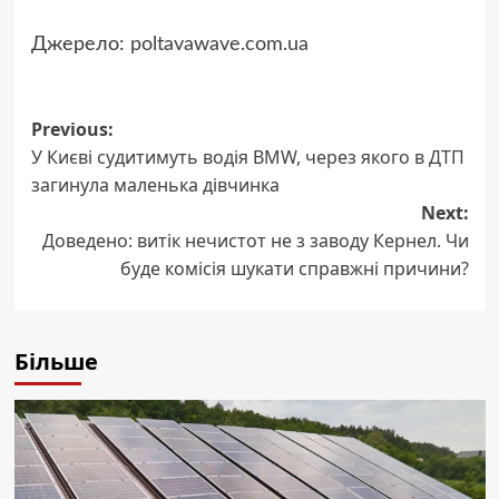
Джерело:
poltavawave.com.ua
Post
Previous:
У Києві судитимуть водія BMW, через якого в ДТП
navigation
загинула маленька дівчинка
Next:
Доведено: витік нечистот не з заводу Кернел. Чи
буде комісія шукати справжні причини?
Більше