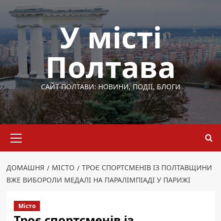
Перейти
до
У місті
вмісту
Полтава
САЙТ ПОЛТАВИ: НОВИНИ, ПОДІЇ, БЛОГИ
Основне
меню
ДОМАШНЯ
МІСТО
ТРОЄ СПОРТСМЕНІВ ІЗ ПОЛТАВЩИНИ
ВЖЕ ВИБОРОЛИ МЕДАЛІ НА ПАРАЛІМПІАДІ У ПАРИЖІ
Місто
Троє спортсменів із