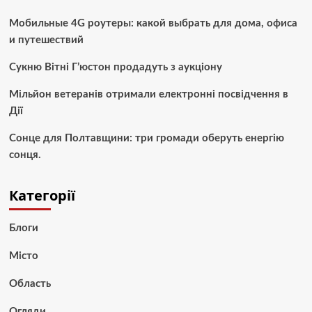
Мобильные 4G роутеры: какой выбрать для дома, офиса
и путешествий
Сукню Вітні Г’юстон продадуть з аукціону
Мільйон ветеранів отримали електронні посвідчення в
Дії
Сонце для Полтавщини: три громади оберуть енергію
сонця.
Категорії
Блоги
Місто
Область
Огляди