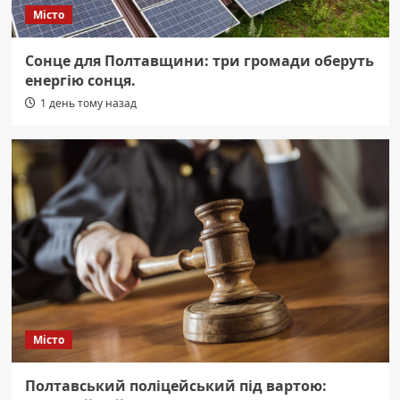
Місто
Сонце для Полтавщини: три громади оберуть
енергію сонця.
1 день тому назад
Місто
Полтавський поліцейський під вартою: