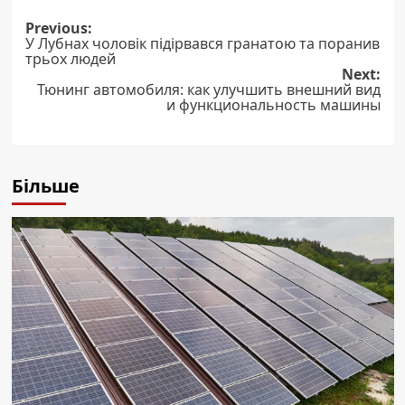
Post
Previous:
У Лубнах чоловік підірвався гранатою та поранив
navigation
трьох людей
Next:
Тюнинг автомобиля: как улучшить внешний вид
и функциональность машины
Більше