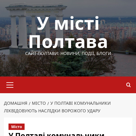
Перейти
до
У місті
вмісту
Полтава
САЙТ ПОЛТАВИ: НОВИНИ, ПОДІЇ, БЛОГИ
Основне
меню
ДОМАШНЯ
МІСТО
У ПОЛТАВІ КОМУНАЛЬНИКИ
ЛІКВІДОВУЮТЬ НАСЛІДКИ ВОРОЖОГО УДАРУ
Місто
У Полтаві комунальники