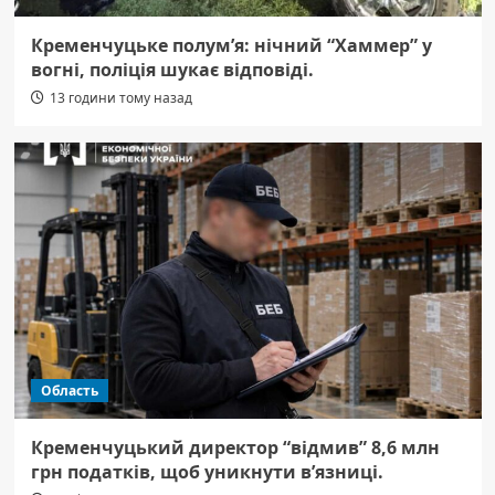
Кременчуцьке полум’я: нічний “Хаммер” у
вогні, поліція шукає відповіді.
13 години тому назад
Область
Кременчуцький директор “відмив” 8,6 млн
грн податків, щоб уникнути в’язниці.