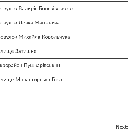
овулок Валерія Боняківського
ровулок Левка Мацієвича
ровулок Михайла Корольчука
елище Затишне
ікрорайон Пушкарівський
елище Монастирська Гора
Next: