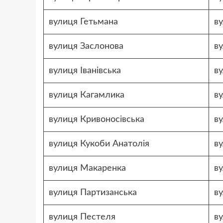
вулиця Гетьмана
в
вулиця Заслонова
в
вулиця Іванівська
в
вулиця Кагамлика
в
вулиця Кривоносівська
в
вулиця Кукоби Анатолія
ву
вулиця Макаренка
в
вулиця Партизанська
ву
вулиця Пестеля
ву