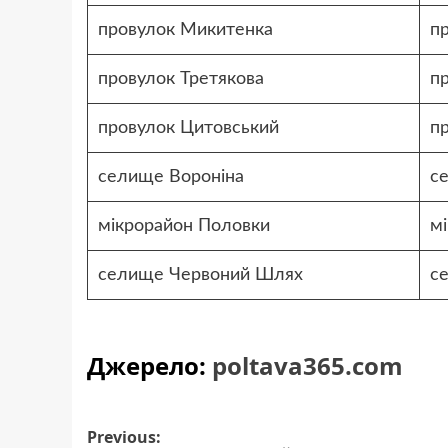
провулок Микитенка
пр
провулок Третякова
п
провулок Цитовський
п
селище Вороніна
с
мікрорайон Половки
м
селище Червоний Шлях
с
Джерело:
poltava365.com
Post
Previous: