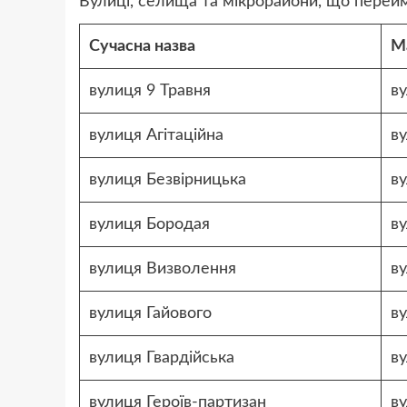
Вулиці, селища та мікрорайони, що перей
Сучасна назва
М
вулиця 9 Травня
в
вулиця Агітаційна
в
вулиця Безвірницька
в
вулиця Бородая
ву
вулиця Визволення
в
вулиця Гайового
в
вулиця Гвардійська
в
вулиця Героїв-партизан
в