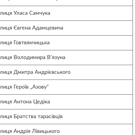
улиця Уласа Самчука
улиця Євгена Адамцевича
улиця Говтвянчицька
улиця Володимира В’язуна
улиця Дмитра Андрієвського
лиця Героїв „Азову”
улиця Антона Цедіка
лиця Братства тарасівців
лиця Андрія Лівицького