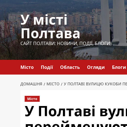
Перейти
до
У місті
вмісту
Полтава
САЙТ ПОЛТАВИ: НОВИНИ, ПОДІЇ, БЛОГИ
Місто
Події
Область
Огляди
Блоги
ДОМАШНЯ
МІСТО
У ПОЛТАВІ ВУЛИЦЮ КУКОБИ П
Місто
У Полтаві ву
перейменуют