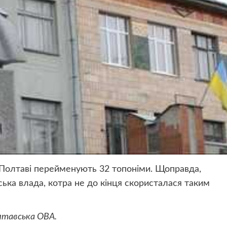
 Полтаві перейменують 32 топоніми. Щоправда,
ька влада, котра не до кінця скористалася таким
лтавська ОВА.