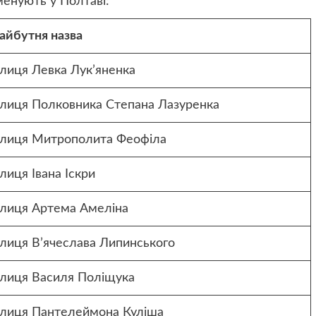
менують у Полтаві:
айбутня назва
улиця Левка Лук’яненка
улиця Полковника Степана Лазуренка
улиця Митрополита Феофіла
лиця Івана Іскри
улиця Артема Амеліна
улиця В’ячеслава Липинського
улиця Василя Поліщука
улиця Пантелеймона Куліша