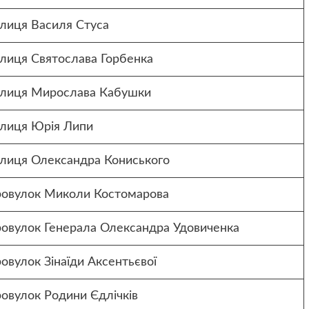
улиця Василя Стуса
улиця Святослава Горбенка
улиця Мирослава Кабушки
улиця Юрія Липи
улиця Олександра Кониського
ровулок Миколи Костомарова
ровулок Генерала Олександра Удовиченка
овулок Зінаїди Аксентьєвої
ровулок Родини Єдлічків