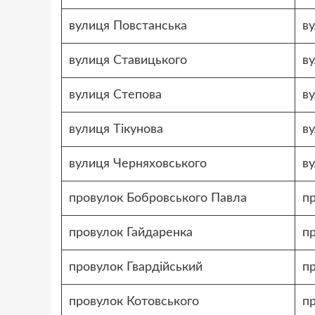
вулиця Повстанська
в
вулиця Ставицького
в
вулиця Степова
в
вулиця Тікунова
в
вулиця Черняховського
в
провулок Бобровського Павла
п
провулок Гайдаренка
п
провулок Гвардійський
пр
провулок Котовського
п