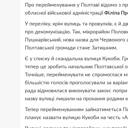
Про перейменування у Полтаві відомо з п
обласної військової адміністрації
Філіпа Пр
У переліку, крім вулиць та провулків, є й д
про декомунізацію. Так, мікрорайон Поло
Пушкарівський, нова назва для Червоного
Полтавської громади стане Затишним.
Є у списку й скандальна вулиця Кукоби. Г
тепер це зробить начальник Полтавської обл
Точніше, перейменувати не спромоглася мі
більшістю голосів проголосували за варіан
рада відмовилася виконувати закон: попри
назву вулиці лишили на прохання родини к
Тепер перейменуванням займатиметься Пол
планує назвати вулицю Кукоби на честь «А