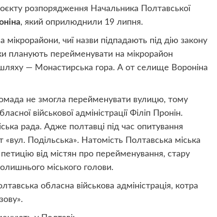
роєкту розпорядження Начальника Полтавської
оніна
, який оприлюднили 19 липня.
ва мікрорайони, чиї назви підпадають під дію закону
вки планують перейменувати на мікрорайон
 шляху — Монастирська гора. А от селище Вороніна
ромада не змогла перейменувати вулицю, тому
асної військової адміністрації Філіп Пронін.
ська рада. Адже полтавці під час опитування
т «вул. Подільська». Натомість Полтавська міська
 петицію від містян про перейменування, стару
олишнього міського голови.
тавська обласна військова адміністрація, котра
зову».