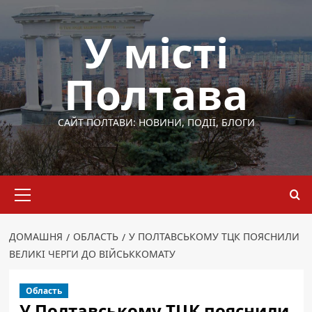
Перейти
до
У місті
вмісту
Полтава
САЙТ ПОЛТАВИ: НОВИНИ, ПОДІЇ, БЛОГИ
Основне
меню
ДОМАШНЯ
ОБЛАСТЬ
У ПОЛТАВСЬКОМУ ТЦК ПОЯСНИЛИ
ВЕЛИКІ ЧЕРГИ ДО ВІЙСЬККОМАТУ
Область
У Полтавському ТЦК пояснили