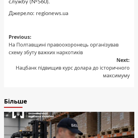
службу (№560).
Джерело:
regionews.ua
Post
Previous:
На Полтавщині правоохоронець організував
navigation
схему збуту важких наркотиків
Next:
Нацбанк підвищив курс долара до історичного
максимуму
Більше