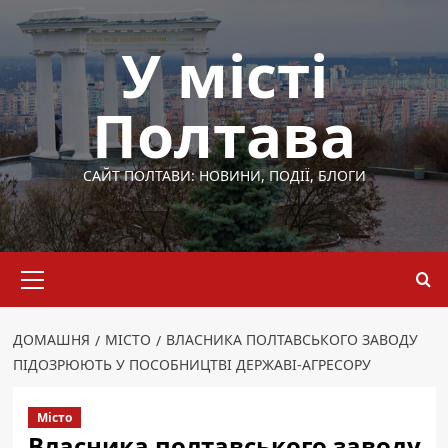
Перейти
до
У місті
вмісту
Полтава
САЙТ ПОЛТАВИ: НОВИНИ, ПОДІЇ, БЛОГИ
Основне
меню
ДОМАШНЯ
МІСТО
ВЛАСНИКА ПОЛТАВСЬКОГО ЗАВОДУ
ПІДОЗРЮЮТЬ У ПОСОБНИЦТВІ ДЕРЖАВІ-АГРЕСОРУ
Місто
Власника полтавського заводу