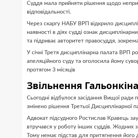
Суддя мала прийняти рішення щодо неприт
відповідальності.
Через скаргу НАБУ ВРП відкрило дисциплі
наявності в діях судді ознак дисциплінарн
та підриває авторитет правосуддя, зокрема 
У січні Третя дисциплінарна палата ВРП 
апеляційного суду та оголосила йому суво
протягом 3 місяців
Звільнення Гальонкін
Сьогодні відбулося засідання Вищої ради п
змінено рішення Третьої Дисциплінарної п
Адвокат підсудного Ростислав Кравець за
втручався у роботу інших суддів. Жодних за
Тому немає підстав для притягнення його д