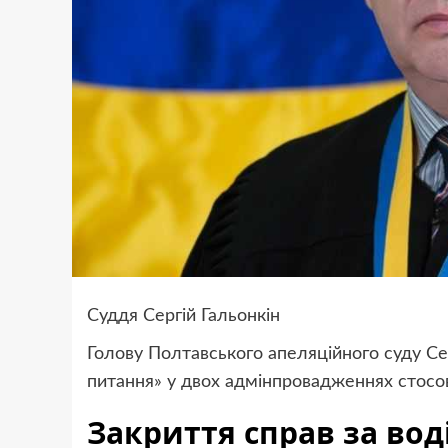
Суддя Сергій Гальонкін
Голову Полтавського апеляційного суду Сер
питання» у двох адмінпровадженнях стосовн
Закриття справ за вод