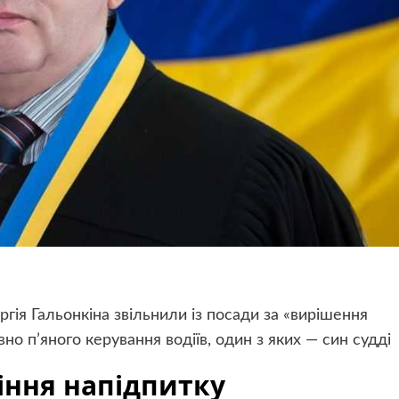
гія Гальонкіна звільнили із посади за «вирішення
о п’яного керування водіїв, один з яких — син судді
іння напідпитку