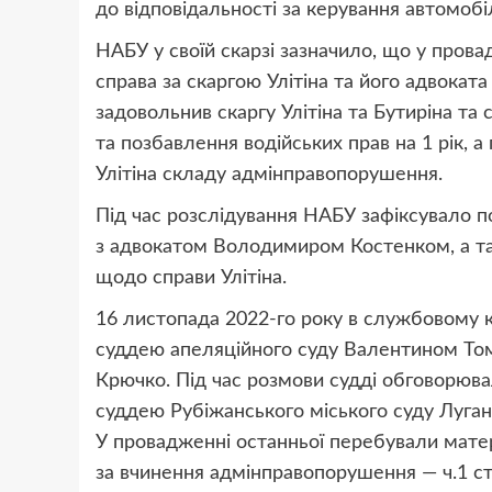
до відповідальності за керування автомобіл
НАБУ у своїй скарзі зазначило, що у пров
справа за скаргою Улітіна та його адвоката
задовольнив скаргу Улітіна та Бутиріна т
та позбавлення водійських прав на 1 рік, а
Улітіна складу адмінправопорушення.
Під час розслідування НАБУ зафіксувало п
з адвокатом Володимиром Костенком, а та
щодо справи Улітіна.
16 листопада 2022-го року в службовому к
суддею апеляційного суду Валентином То
Крючко. Під час розмови судді обговорюв
суддею Рубіжанського міського суду Луган
У провадженні останньої перебували мате
за вчинення адмінправопорушення — ч.1 ст.