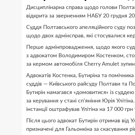
Дисциплінарна справа щодо голови Полтавс
відкрита за зверненням НАБУ 20 грудня 20
Суддя Полтавського апеляційного суду по
щодо двох адмінсправ, які стосувалися кер
Перше адмінпровадження, щодо якого судд
з адвокатом Володимиром Костенком, стосу
за кермом автомобіля Cherry Amulet зупинил
Адвокатів Костенка, Бутиріна та помічник
суддів — Київського райсуду Полтави та П
Бутирін намагався «домовитися» із суддею
за керування у стані сп’яніння Юрія Улітін
інстанції оштрафував Улітіна на 17 000 грн
Після цього адвокат Бутирін отримав від У
призначені для Гальонкіна за скасування рі