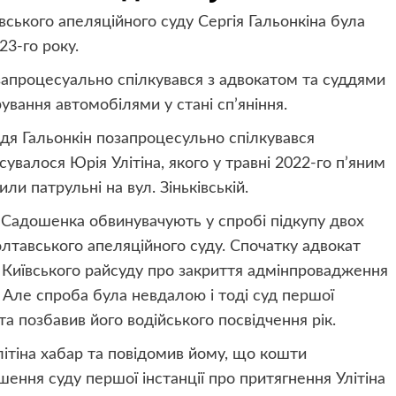
ького апеляційного суду Сергія Гальонкіна була
23-го року.
запроцесуально спілкувався з адвокатом та суддями
ування автомобілями у стані сп’яніння.
я Гальонкін позапроцесульно спілкувався
валося Юрія Улітіна, якого у травні 2022-го п’яним
и патрульні на вул. Зіньківській.
а Садошенка обвинувачують у спробі підкупу двох
олтавського апеляційного суду. Спочатку адвокат
 Київського райсуду про закриття адмінпровадження
а. Але спроба була невдалою і тоді суд першої
 та позбавив його водійського посвідчення рік.
літіна хабар та повідомив йому, що кошти
шення суду першої інстанції про притягнення Улітіна