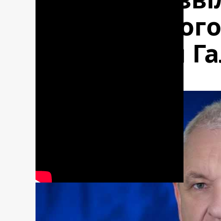
Полтавського
суду Сергія Г
2 роки тому назад