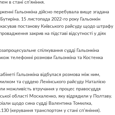
ем в стані сп’яніння.
адженні Гальонкіна дійсно перебувала вище згадана
 Бутиріна. 15 листопада 2022-го року Гальонкін
а скасував постанову Київського райсуду щодо штрафу
 провадження закрив на підставі відсутності у діях
озапроцесуальне спілкування судді Гальонкіна
кож телефонні розмови Гальонкіна та Костенка
абінеті Гальонкіна відбулася розмова між ним,
милком та суддею Ленінського райсуду Наталією
али можливість втручання у процес правосуддя
ської області Москаленко, яку відрядили у Полтаву.
ріали щодо сина судді Валентина Томилка,
130 (керування транспортом у стані сп’яніння).