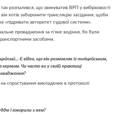
 так розпалився, що звинуватив ВРП у вибірковості
 він хотів заборонити трансляцію засідання, щоби
же «підривати авторитет судової системи».
нальне провадження за п’яне водіння, бо були
 транспортними засобами.
цейські… Є відео, що він розмовляє із поліцейським,
за кермом. Чи часто ви у своїй практиці
провадження?
 на спростування викладених в протоколі
ддю і говорили з нею?