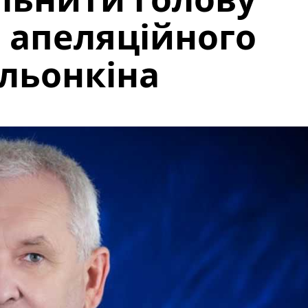
 апеляційного
альонкіна