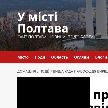
Перейти
до
У місті
вмісту
Полтава
САЙТ ПОЛТАВИ: НОВИНИ, ПОДІЇ, БЛОГИ
Місто
Події
Область
Огляди
Блоги
ДОМАШНЯ
ПОДІЇ
ВИЩА РАДА ПРАВОСУДДЯ ВИРІШ
Події
Вища рада п
вирішила зві