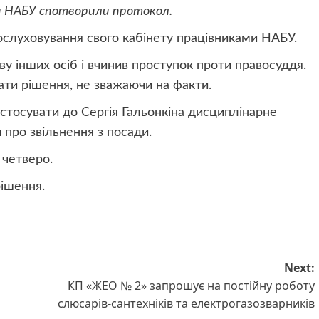
ки НАБУ спотворили протокол.
ослуховування свого кабінету працівниками НАБУ.
у інших осіб і вчинив проступок проти правосуддя.
ти рішення, не зважаючи на факти.
тосувати до Сергія Гальонкіна дисциплінарне
и про звільнення з посади.
 четверо.
рішення.
Next:
КП «ЖЕО № 2» запрошує на постійну роботу
слюсарів-сантехніків та електрогазозварників