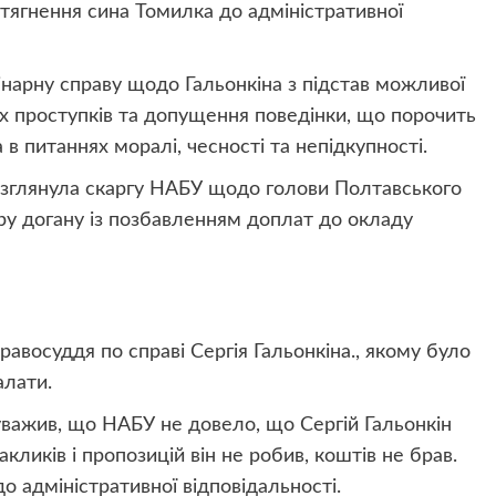
ягнення сина Томилка до адміністративної
нарну справу щодо Гальонкіна з підстав можливої
их проступків та допущення поведінки, що порочить
в питаннях моралі, чесності та непідкупності.
розглянула скаргу НАБУ щодо голови Полтавського
ру догану із позбавленням доплат до окладу
а
равосуддя по справі Сергія Гальонкіна., якому було
алати.
уважив, що НАБУ не довело, що Сергій Гальонкін
кликів і пропозицій він не робив, коштів не брав.
о адміністративної відповідальності.