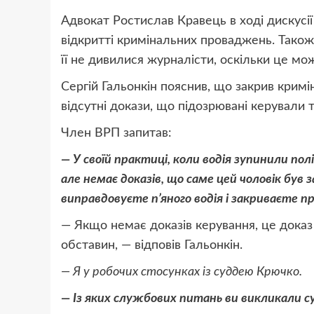
Адвокат Ростислав Кравець в ході дискусії
відкритті кримінальних проваджень. Також
її не дивилися журналісти, оскільки це мо
Сергій Гальонкін пояснив, що закрив кримі
відсутні докази, що підозрювані керували
Член ВРП запитав:
— У своїй практиці, коли водія зупинили полі
але немає доказів, що саме цей чоловік був 
виправдовуєте п’яного водія і закриваєте 
— Якщо немає доказів керування, це доказ
обставин, — відповів Гальонкін.
— Я у робочих стосунках із суддею Крючко.
— Із яких службових питань ви викликали су