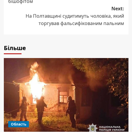
бішофітом
Next:
На Полтавщині судитимуть чоловіка, який
торгував фальсифікованим пальним
Більше
Область