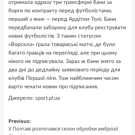
отримала одразу три трансферні бани за
борги по контракту перед футболістами,
перший з яких — перед Ардітом Толі. Бани
передбачали заборону для клубу реєструвати
нових футболістів. З таким статусом
«Ворскла» грала товариські матчі, де було
багато гравців на перегляді, але при цьому
нікого не підписувала. Зараз ж бани знято за
два дні до дедлайну заявкового періоду для
клубів Першої ліги. Тож найближчим часом
варто чекати новин про підписання.
Джерело:
sport.pl.ua
Post
Previous:
У Полтаві розпочався сезон обробки амброзії
navigation