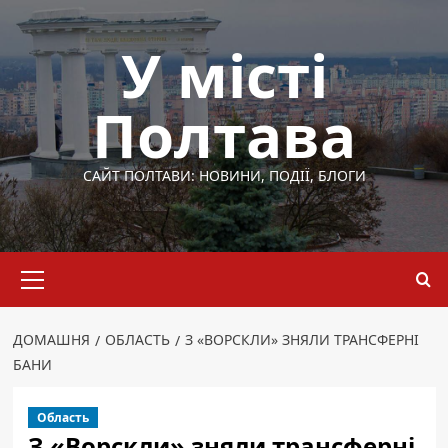
Перейти
до
У місті
вмісту
Полтава
САЙТ ПОЛТАВИ: НОВИНИ, ПОДІЇ, БЛОГИ
Основне
меню
ДОМАШНЯ
ОБЛАСТЬ
З «ВОРСКЛИ» ЗНЯЛИ ТРАНСФЕРНІ
БАНИ
Область
З «Ворскли» зняли трансферні