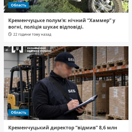
Область
Кременчуцьке полум’я: нічний “Хаммер” у
вогні, поліція шукає відповіді.
22 години тому назад
Область
Кременчуцький директор “відмив” 8,6 млн