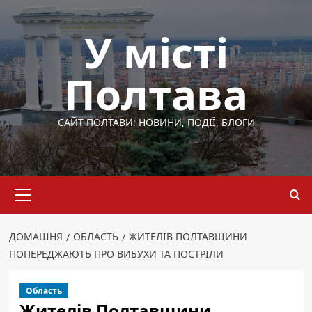
Перейти
до
У місті
вмісту
Полтава
САЙТ ПОЛТАВИ: НОВИНИ, ПОДІЇ, БЛОГИ
Основне
меню
ДОМАШНЯ
ОБЛАСТЬ
ЖИТЕЛІВ ПОЛТАВЩИНИ
ПОПЕРЕДЖАЮТЬ ПРО ВИБУХИ ТА ПОСТРІЛИ
Область
Жителів Полтавщини