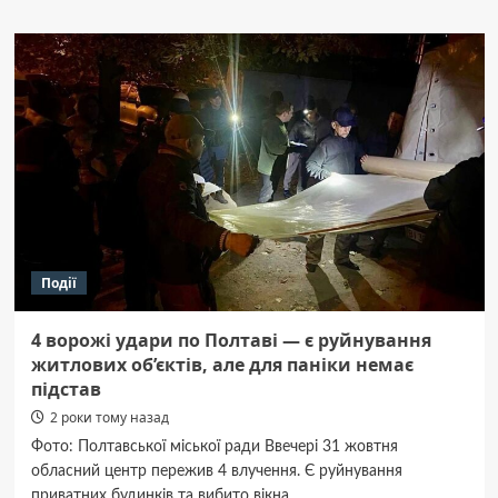
У Миргороді
легковик
на смерть
збив
пішохода
Події
4 ворожі удари по Полтаві — є руйнування
житлових об’єктів, але для паніки немає
підстав
2 роки тому назад
Фото: Полтавської міської ради Ввечері 31 жовтня
обласний центр пережив 4 влучення. Є руйнування
приватних будинків та вибито вікна