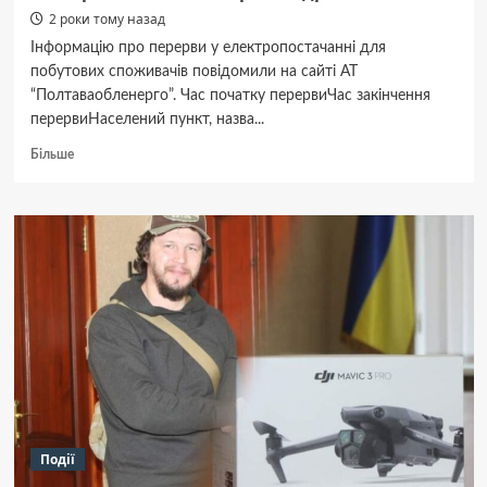
2 роки тому назад
Інформацію про перерви у електропостачанні для
побутових споживачів повідомили на сайті АТ
“Полтаваобленерго”. Час початку перервиЧас закінчення
перервиНаселений пункт, назва...
Докладніше
Більше
про
На
Гадяччині
–
аварійні
та
планові
перерви
у
електропостачанні.
Перелік
адрес
Події