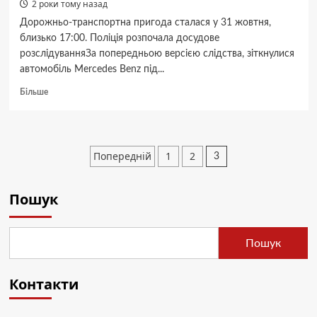
2 роки тому назад
Дорожньо-транспортна пригода сталася у 31 жовтня,
близько 17:00. Поліція розпочала досудове
розслідуванняЗа попередньою версією слідства, зіткнулися
автомобіль Mercedes Benz під...
Докладніше
Більше
про
У
Гадячі
легковик
Пагінація
Попередній
1
2
3
зіткнувся
записів
з
комбайном
Пошук
—
водійку
доставили
до
Пошук
лікарні
Контакти