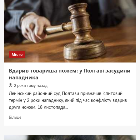
Місто
Вдарив товариша ножем: у Полтаві засудили
нападника
2 роки тому назад
Ленінський районний суд Полтави призначив іспитовий
термін у 2 роки нападнику, який під час конфлікту вдарив
друга ножем. 18 листопада...
Докладніше
Більше
про
Вдарив
товариша