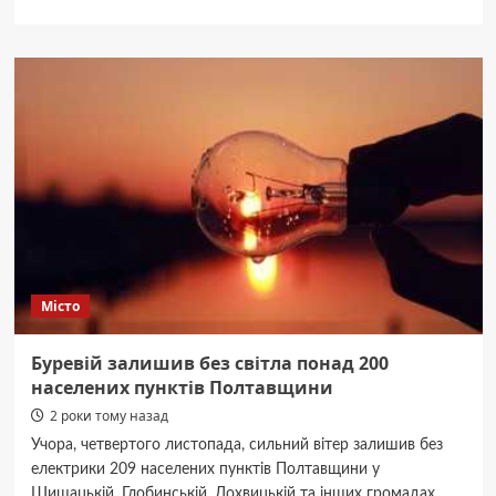
про
Онлайн-
репетиторы
математики:
как
выбрать
и
что
ожидать
от
занятий
Місто
Буревій залишив без світла понад 200
населених пунктів Полтавщини
2 роки тому назад
Учора, четвертого листопада, сильний вітер залишив без
електрики 209 населених пунктів Полтавщини у
Шишацькій, Глобинській, Лохвицькій та інших громадах.