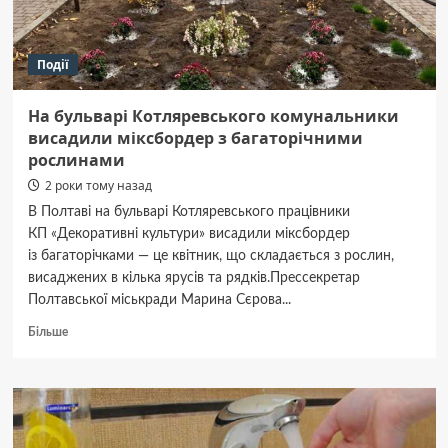
Події
На бульварі Котляревського комунальники
висадили міксбордер з багаторічними
рослинами
2 роки тому назад
В Полтаві на бульварі Котляревського працівники
КП «Декоративні культури» висадили міксбордер
із багаторічками — це квітник, що складається з рослин,
висаджених в кілька ярусів та рядків.Прессекретар
Полтавської міськради Марина Сєрова...
Докладніше
Більше
про
На бульварі
Котляревського
комунальники
висадили
міксбордер