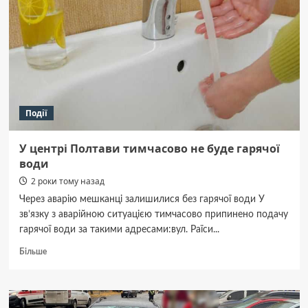
з багаторічними
рослинами
Події
У центрі Полтави тимчасово не буде гарячої
води
2 роки тому назад
Через аварію мешканці залишилися без гарячої води У
зв’язку з аварійною ситуацією тимчасово припинено подачу
гарячої води за такими адресами:вул. Раїси...
Докладніше
Більше
про
У
центрі
Полтави