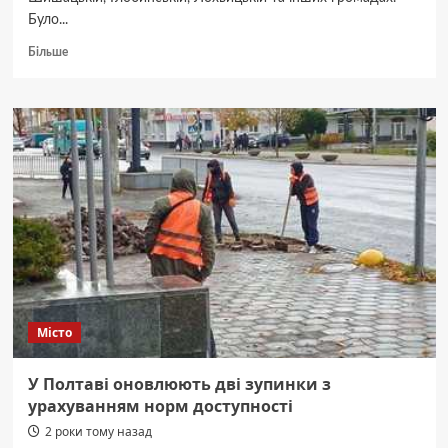
Було...
Докладніше
Більше
про
Буревій
залишив
без
світла
понад
200
населених
пунктів
Полтавщини
Місто
У Полтаві оновлюють дві зупинки з
урахуванням норм доступності
2 роки тому назад