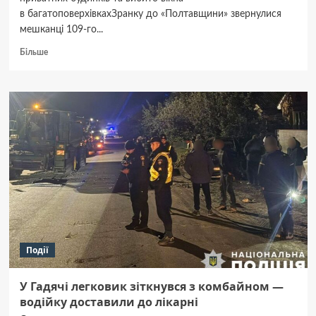
в багатоповерхівкахЗранку до «Полтавщини» звернулися
мешканці 109-го...
Докладніше
Більше
про
4 ворожі
удари
по Полтаві —
є руйнування
житлових
об’єктів,
але
для
паніки
немає
підстав
Події
У Гадячі легковик зіткнувся з комбайном —
водійку доставили до лікарні