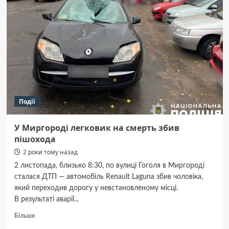
тимчасово
не
буде
гарячої
води
Події
У Миргороді легковик на смерть збив
пішохода
2 роки тому назад
2 листопада, близько 8:30, по вулиці Гоголя в Миргороді
сталася ДТП — автомобіль Renault Laguna збив чоловіка,
який переходив дорогу у невстановленому місці.
В результаті аварії...
Докладніше
Більше
про