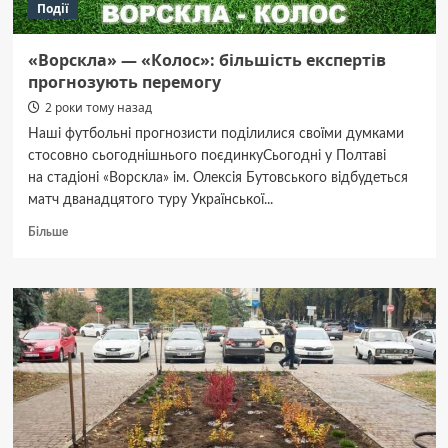
Події
«Ворскла» — «Колос»: більшість експертів
прогнозують перемогу
2 роки тому назад
Наші футбольні прогнозисти поділилися своїми думками
стосовно сьогоднішнього поєдинкуСьогодні у Полтаві
на стадіоні «Ворскла» ім. Олексія Бутовського відбудеться
матч дванадцятого туру Української...
Докладніше
Більше
про
«Ворскла» —
«Колос»:
більшість
експертів
прогнозують
перемогу