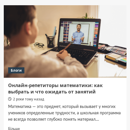
Полтавщині
виявили
хворого
на
сказ
кота
Блоги
Онлайн-репетиторы математики: как
выбрать и что ожидать от занятий
2 роки тому назад
Математика — это предмет, который вызывает у многих
учеников определенные трудности, а школьная программа
не всегда позволяет глубоко понять материал....
Докладніше
Більше