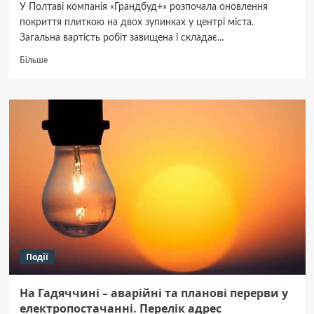
У Полтаві компанія «Грандбуд+» розпочала оновлення
покриття плиткою на двох зупинках у центрі міста.
Загальна вартість робіт завищена і складає...
Докладніше
Більше
про
У
Полтаві
оновлюють
дві
зупинки
з
урахуванням
норм
доступності
Події
На Гадяччині – аварійні та планові перерви у
електропостачанні. Перелік адрес