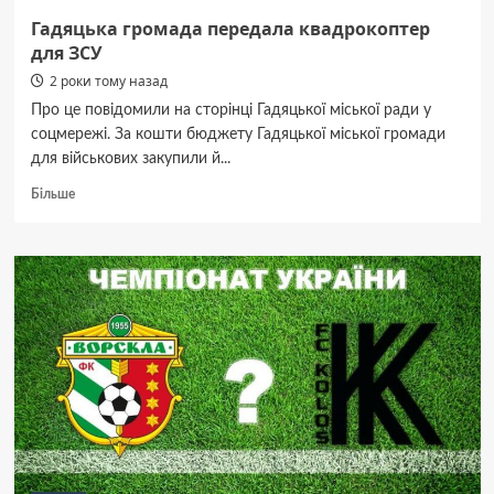
Гадяцька громада передала квадрокоптер
для ЗСУ
2 роки тому назад
Про це повідомили на сторінці Гадяцької міської ради у
соцмережі. За кошти бюджету Гадяцької міської громади
для військових закупили й...
Докладніше
Більше
про
Гадяцька
громада
передала
квадрокоптер
для
ЗСУ