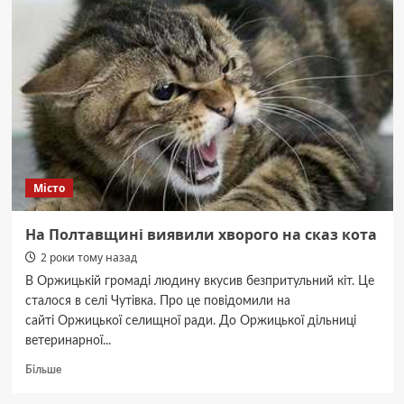
ножем:
у
Полтаві
засудили
нападника
Місто
На Полтавщині виявили хворого на сказ кота
2 роки тому назад
В Оржицькій громаді людину вкусив безпритульний кіт. Це
сталося в селі Чутівка. Про це повідомили на
сайті Оржицької селищної ради. До Оржицької дільниці
ветеринарної...
Докладніше
Більше
про
На