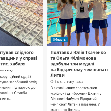
Область
тував слідчого
Полтавки Юлія Ткаченко
тавщини у справі
та Ольга Філімонова
 тис. хабаря
здобули три медалі
на Відкритому чемпіонаті
ому назад
Литви
корупційний суд 29
3 місяці тому назад
осував запобіжний захід
римання під вартою до
В активі наших спортсменок
правління Служби
«срібло» і дві «бронзи» Днями у
їни в...
Вільнюсі відбувся Відкритий
чемпіонат Литви з плавання. У
дніше
змаганнях брали...