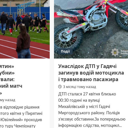
о
школы,
университеты,
ого
новые
я
программы
Події
ятин»
Унаслідок ДТП у Гадячі
Лубни»
загинув водій мотоцикла
вали:
і травмовано пасажира
ний матч
3 місяці тому назад
ь
ДТП сталася 27 квітня близько
ому назад
00:30 годині на вулиці
Михайлівській у місті Гадячі
в відповідне рішення
Миргородського району. Поліція
того квітня у Пирятині
з’ясовує обставини.За попередньою
 «Ювілейний» проходив
інформацією слідства, мотоцикл...
го туру Чемпіонату