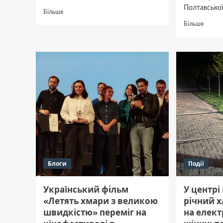
Полтавської 
Докладніше
Більше
про
Докла
Більше
У
про
центрі
ФК «П
Полтави
та ФК 
підлітки
оштра
нападають
перер
на
матч
перехожих
догра
і
дітей
Блоги
Події
Український фільм
У центрі
«Летять хмари з великою
річний 
швидкістю» переміг на
на елект