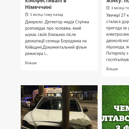
кінофестивалі в
жінку: п
Німеччині
3 місяці т
3 місяці тому назад
Увечері 27 
сталася до
Джерело: Детектор медіа Стрічка
пригода за 
розповідає про чоловіка, який
електросамо
шукає своїх близьких після
двоколісног
деокупації селища Бородянка на
пішохода, я
Київщині.Документальний фільм
Потерпілу 
режисера і...
госпіталізу
Докладніше
Більше
про
Докла
Більше
Український
про
фільм
У цент
«Летять
Полта
хмари
20-
з
річний
великою
хлопец
швидкістю»
на еле
переміг
збив
на
жінку:
кінофестивалі
потерп
в
в лікар