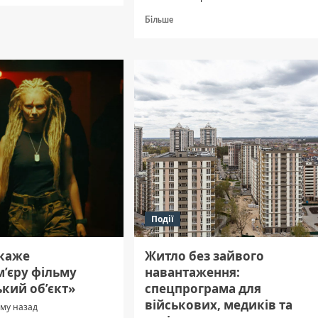
Докладніше
Більше
вав
про
го
Полтавки
Юлія
вщини
Ткаченко
та Ольга
Філімонова
здобули
три
медалі
на Відкритому
чемпіонаті
Литви
Події
окаже
Житло без зайвого
м’єру фільму
навантаження:
кий об’єкт»
спецпрограма для
військових, медиків та
ому назад