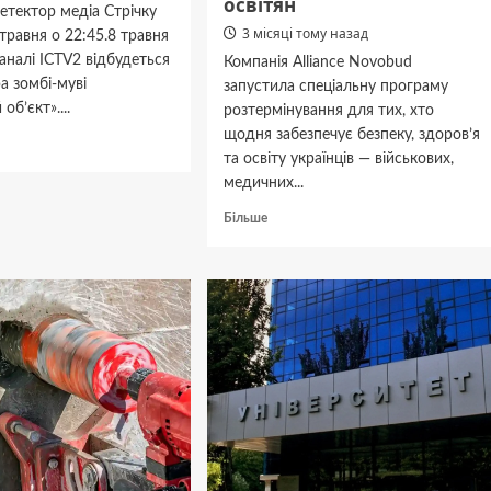
освітян
етектор медіа Стрічку
3 місяці тому назад
травня о 22:45.8 травня
каналі ICTV2 відбудеться
Компанія Alliance Novobud
а зомбі-муві
запустила спеціальну програму
об’єкт»....
розтермінування для тих, хто
щодня забезпечує безпеку, здоров’я
дніше
та освіту українців — військових,
медичних...
е
Докладніше
Більше
ем’єру
про
у
Житло
ський
без
»
зайвого
навантаження:
спецпрограма
для
військових,
медиків
та
освітян