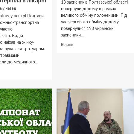
отерпіла в лікарні
13 захисників Полтавської області
ому назад
повернули додому в рамках
великого обміну полоненими. Під
квітня у центрі Полтави
час чергового обміну додому
рожньо-транспортна
повернулися 193 українські
участю
захисники....
ката. Водій
о наїхав на жінку-
Докладніше
Більше
ка рухалася тротуаром.
про
з травмами
Жителів
Полтавщини
вали до медичного...
звільнили
дніше
з
полону
рі
ви
ь
ктросамокаті
іла
ні