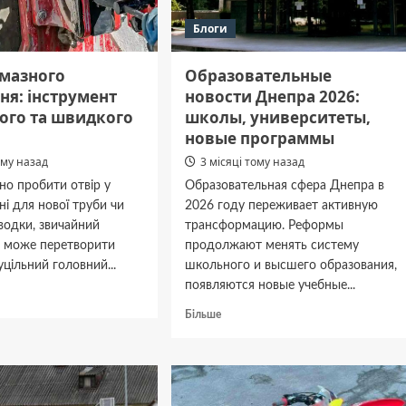
Блоги
лмазного
Образовательные
ня: інструмент
новости Днепра 2026:
ного та швидкого
школы, университеты,
новые программы
ому назад
3 місяці тому назад
но пробити отвір у
Образовательная сфера Днепра в
іні для нової труби чи
2026 году переживает активную
водки, звичайний
трансформацию. Реформы
 може перетворити
продолжают менять систему
уцільний головний...
школьного и высшего образования,
появляются новые учебные...
дніше
Докладніше
Більше
про
ого
Образовательные
іння:
новости
мент
Днепра
2026: