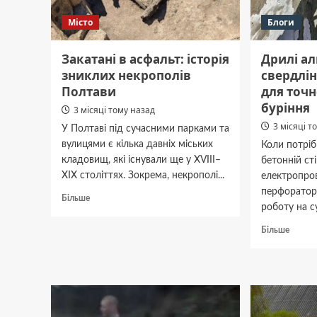
Місто
Блоги
Закатані в асфальт: історія
Дрилі а
зниклих некрополів
свердлін
Полтави
для точ
буріння
3 місяці тому назад
3 місяці т
У Полтаві під сучасними парками та
вулицями є кілька давніх міських
Коли потріб
кладовищ, які існували ще у XVIII–
бетонній ст
XIX століттях. Зокрема, некрополі...
електропро
перфоратор
Докладніше
Більше
роботу на с
про
Закатані
Докла
Більше
в
про
асфальт:
Дрилі
історія
алмазн
зниклих
свердл
некрополів
інстру
Полтави
для