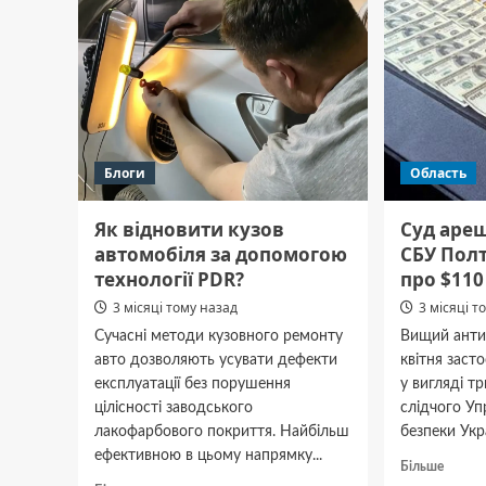
Блоги
Область
Як відновити кузов
Суд ареш
автомобіля за допомогою
СБУ Пол
технології PDR?
про $110
3 місяці тому назад
3 місяці т
Сучасні методи кузовного ремонту
Вищий анти
авто дозволяють усувати дефекти
квітня заст
експлуатації без порушення
у вигляді т
цілісності заводського
слідчого У
лакофарбового покриття. Найбільш
безпеки Укра
ефективною в цьому напрямку...
Докла
Більше
про