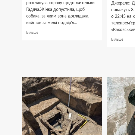
розглянула справу щодо жительки
Джерело: Д
Гадяча.Жінка допустила, щоб
покажуть 8 
собака, за яким вона доглядала,
о 22:45 на 
вийшов за межі подвір’я...
телепрем’єр
«Каховський 
Докладніше
Більше
про
Докла
Більше
У
про
Гадячі
ICTV2
пес
покаж
покусав
телепр
дівчину
фільм
«Кахов
об’єкт