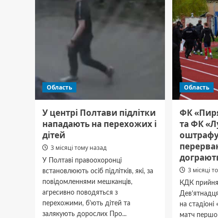
точног
та
швидк
бурінн
Область
Область
У центрі Полтави підлітки
ФК «Пир
нападають на перехожих і
та ФК «
дітей
оштрафу
перерва
3 місяці тому назад
дограют
У Полтаві правоохоронці
3 місяці т
встановлюють осіб підлітків, які, за
повідомленнями мешканців,
КДК прийня
агресивно поводяться з
Дев’ятнадця
перехожими, б'ють дітей та
на стадіоні
залякують дорослих Про...
матч першо