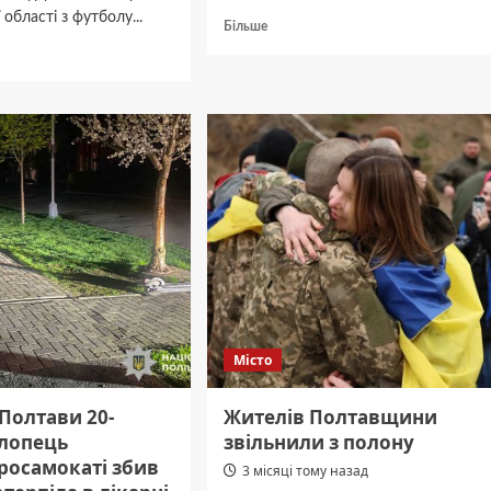
області з футболу...
Докладніше
Більше
про
дніше
Унаслідок
ДТП
ирятин»
у
«Лубни»
Гадячі
фували:
загинув
ваний
водій
мотоцикла
ють
і
травмовано
пасажира
Місто
 Полтави 20-
Жителів Полтавщини
хлопець
звільнили з полону
росамокаті збив
3 місяці тому назад