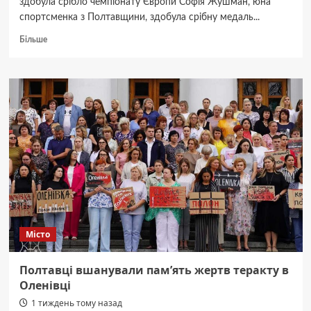
здобула срібло чемпіонату Європи Софія Жушман, юна
спортсменка з Полтавщини, здобула срібну медаль...
Докладніше
Більше
про
Полtавська
веслувальниця
здобула
«срібло»
на
чемпіонаті
Європи
Місто
Полтавці вшанували пам’ять жертв теракту в
Оленівці
1 тиждень тому назад