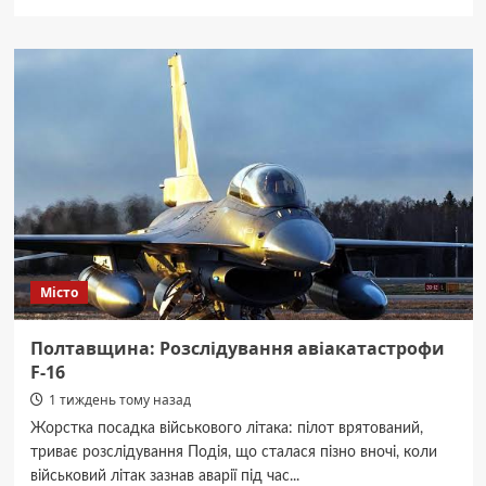
про
Полтава:
нетверезий
водій
електросамоката
отримав
адмінпротокол.
Місто
Полтавщина: Розслідування авіакатастрофи
F-16
1 тиждень тому назад
Жорстка посадка військового літака: пілот врятований,
триває розслідування Подія, що сталася пізно вночі, коли
військовий літак зазнав аварії під час...