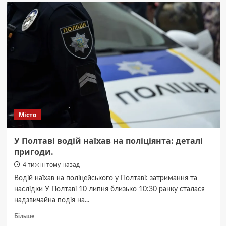
плекає
мрію:
форелевий
комплекс
засяє
в
громаді.
Місто
У Полтаві водій наїхав на поліціянта: деталі
пригоди.
4 тижні тому назад
Водій наїхав на поліцейського у Полтаві: затримання та
наслідки У Полтаві 10 липня близько 10:30 ранку сталася
надзвичайна подія на...
Докладніше
Більше
про