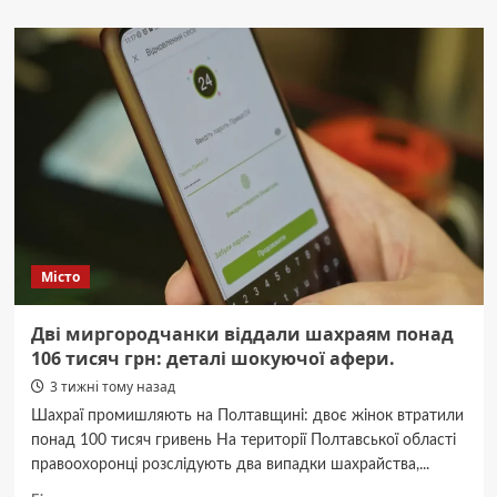
Полтавщина:
Сотні
мільйонів
на
безкоштовні
обіди
для
мешканців.
Місто
Дві миргородчанки віддали шахраям понад
106 тисяч грн: деталі шокуючої афери.
3 тижні тому назад
Шахраї промишляють на Полтавщині: двоє жінок втратили
понад 100 тисяч гривень На території Полтавської області
правоохоронці розслідують два випадки шахрайства,...