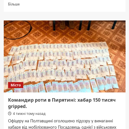
Докладніше
Більше
про
За
грати
chimie:
очільницю
освіти
міськради
ув’язнили.
Місто
Командир роти в Пирятині: хабар 150 тисяч
gripped.
4 тижні тому назад
Офіцеру на Полтавщині оголошено підозру у вимаганні
хабаря від мобілізованого Посадовець однієї з військових