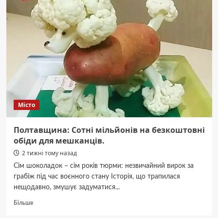
Перемога
у
тренуваннях
–
титул
“Тренерка
року”
з
масового
спорту!
Місто
Полтавщина: Сотні мільйонів на безкоштовні
обіди для мешканців.
2 тижні тому назад
Сім шоколадок – сім років тюрми: незвичайний вирок за
грабіж під час воєнного стану Історія, що трапилася
нещодавно, змушує задуматися...
Докладніше
Більше
про