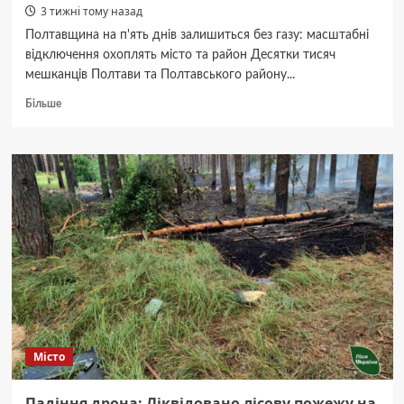
3 тижні тому назад
Полтавщина на п'ять днів залишиться без газу: масштабні
відключення охоплять місто та район Десятки тисяч
мешканців Полтави та Полтавського району...
Докладніше
Більше
про
Газова
блокада:
26
вулиць
Полтави
та
10
сіл
району
без
блакитного
палива
5
Місто
днів.
Падіння дрона: Ліквідовано лісову пожежу на