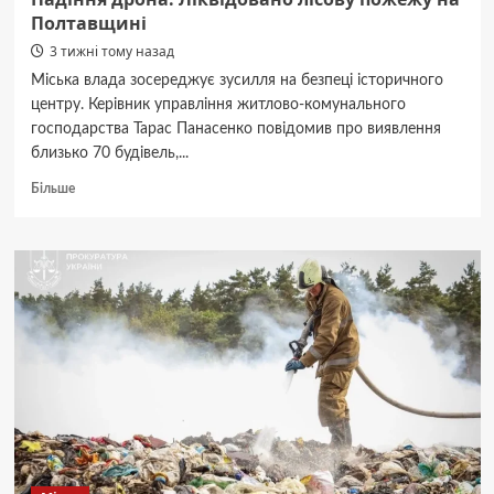
Полтавщині
3 тижні тому назад
Міська влада зосереджує зусилля на безпеці історичного
центру. Керівник управління житлово-комунального
господарства Тарас Панасенко повідомив про виявлення
близько 70 будівель,...
Докладніше
Більше
про
Падіння
дрона:
Ліквідовано
лісову
пожежу
на
Полтавщині