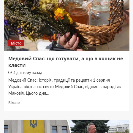
підприємству.
Місто
Медовий Спас: що готувати, а що в кошик не
класти
4 дні тому назад
Медовий Спас: історія, традиції та рецепти 1 серпня
Україна відзначає свято Медовий Спас, відоме в народі як
Маковія. Цього дня...
Докладніше
Більше
про
Медовий
Спас:
що
готувати,