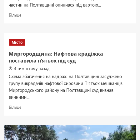
частин на Полтавщині опинився під вартою...
Докладніше
Більше
про
Командир
роти
в
Місто
Пирятині:
хабар
Миргородщина: Нафтова крадіжка
150
поставила п’ятьох під суд
тисяч
4 тижні тому назад
gripped.
Схема збагачення на надрах: на Полтавщині засуджено
групу викрадачів нафтової сировини П’ятьох мешканців
Миргородського району на Полтавщині суд визнав
винними...
Докладніше
Більше
про
Миргородщина:
Нафтова
крадіжка
поставила