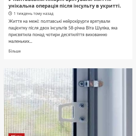
унікальна операція після інсульту в укритті.
1 тиждень тому назад
Життя на межі: полтавські нейрохірурги врятували
пацієнтку після двох інсультів 58-річна Віта Шуліка, яка
присвятила понад чотири десятиліття вихованню
маленьких...
Докладніше
Більше
про
У
полтавській
лікарні
врятували
життя:
унікальна
операція
після
інсульту
в
укритті.