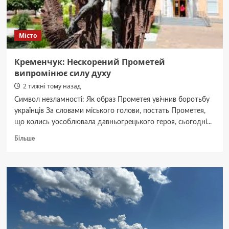
Місто
Кременчук: Нескорений Прометей
випромінює силу духу
2 тижні тому назад
Символ незламності: Як образ Прометея увічнив боротьбу
українців За словами міського голови, постать Прометея,
що колись уособлювала давньогрецького героя, сьогодні...
Докладніше
Більше
про
Кременчук:
Нескорений
Прометей
випромінює
силу
духу