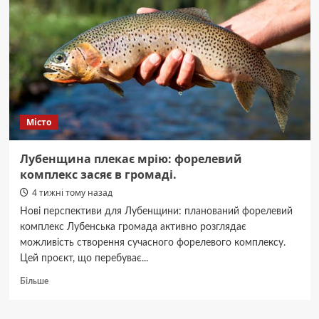
розкрадання
коштів
при
будівництві
спортмайданчика
Місто
Лубенщина плекає мрію: форелевий
комплекс засяє в громаді.
4 тижні тому назад
Нові перспективи для Лубенщини: планований форелевий
комплекс Лубенська громада активно розглядає
можливість створення сучасного форелевого комплексу.
Цей проєкт, що перебуває...
Докладніше
Більше
про
Лубенщина