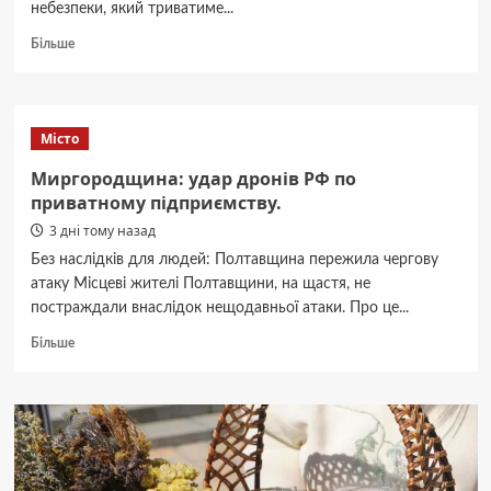
небезпеки, який триватиме...
Докладніше
Більше
про
На
Полтавщині
діє
Місто
тимчасова
заборона
Миргородщина: удар дронів РФ по
на
приватному підприємству.
відвідування
3 дні тому назад
лісів.
Без наслідків для людей: Полтавщина пережила чергову
атаку Місцеві жителі Полтавщини, на щастя, не
постраждали внаслідок нещодавньої атаки. Про це...
Докладніше
Більше
про
Миргородщина:
удар
дронів
РФ
по
приватному