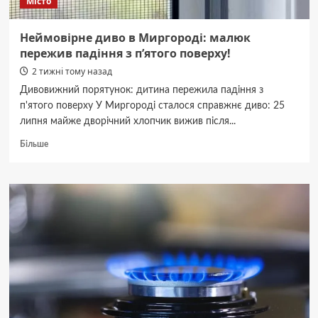
Місто
Неймовірне диво в Миргороді: малюк
пережив падіння з п’ятого поверху!
2 тижні тому назад
Дивовижний порятунок: дитина пережила падіння з
п'ятого поверху У Миргороді сталося справжнє диво: 25
липня майже дворічний хлопчик вижив після...
Докладніше
Більше
про
Неймовірне
диво
в
Миргороді:
малюк
пережив
падіння
з
п’ятого
поверху!