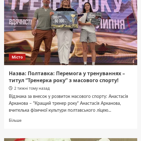
Сектору
Почесних
Поховань
на
Затуринському
Кладовищі.
Місто
Назва: Полтавка: Перемога у тренуваннях –
титул “Тренерка року” з масового спорту!
2 тижні тому назад
Відзнака за внесок у розвиток масового спорту: Анастасія
Арканова – "Кращий тренер року" Анастасія Арканова,
вчителька фізичної культури полтавського ліцею...
Докладніше
Більше
про
Назва:
Полтавка: