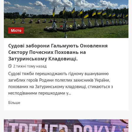
Місто
Судові заборони Гальмують Оновлення
Сектору Почесних Поховань на
Затуринському Кладовищі.
2 тижні тому назад
Судові тяжби перешкоджають гідному вшануванню
загиблих героїв Родини полеглих захисників України,
похованих на Затуринському кладовищі, стикаються з
несподіваними перешкодами у...
Докладніше
Більше
про
Судові
заборони
Гальмують
Оновлення