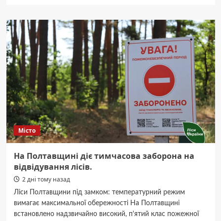
про
Полтавський
поліцейський
під
вартою:
Апеляційний
суд
залишив
без
змін.
Місто
На Полтавщині діє тимчасова заборона на
відвідування лісів.
2 дні тому назад
Ліси Полтавщини під замком: температурний режим
вимагає максимальної обережності На Полтавщині
встановлено надзвичайно високий, п'ятий клас пожежної