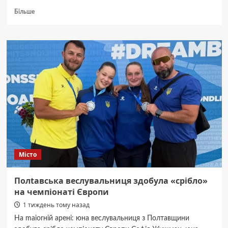
Докладніше
Більше
про
Полтавщина:
Розслідування
авіакатастрофи
F-
16
Місто
Полtавська веслувальниця здобула «срібло»
на чемпіонаті Європи
1 тиждень тому назад
На maiorній арені: юна веслувальниця з Полтавщини