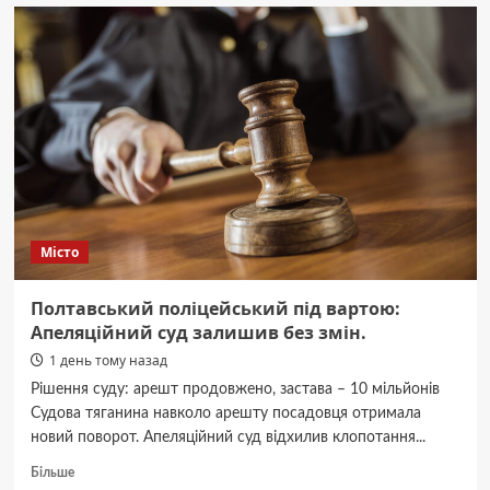
для
Полтавщини:
три
громади
оберуть
енергію
сонця.
Місто
Полтавський поліцейський під вартою:
Апеляційний суд залишив без змін.
1 день тому назад
Рішення суду: арешт продовжено, застава – 10 мільйонів
Судова тяганина навколо арешту посадовця отримала
новий поворот. Апеляційний суд відхилив клопотання...
Докладніше
Більше