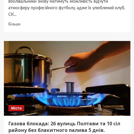
вболівальники знову матимуть можливість відчути
атмосферу професійного футболу, адже їх улюблений клуб,
СК...
Докладніше
Більше
про
Директори
судитимуть
за
привласнення
коштів:
екс-
очільницю
навчального
закладу
покажуть
суду.
Місто
Газова блокада: 26 вулиць Полтави та 10 сіл
району без блакитного палива 5 днів.