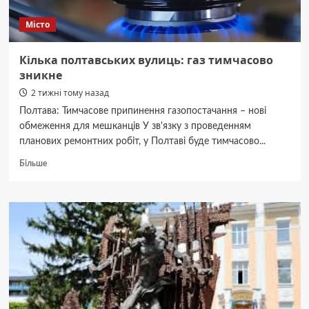
Місто
Кілька полтавських вулиць: газ тимчасово
зникне
2 тижні тому назад
Полтава: Тимчасове припинення газопостачання – нові
обмеження для мешканців У зв'язку з проведенням
планових ремонтних робіт, у Полтаві буде тимчасово...
Докладніше
Більше
про
Кілька
полтавських
вулиць:
газ
тимчасово
зникне