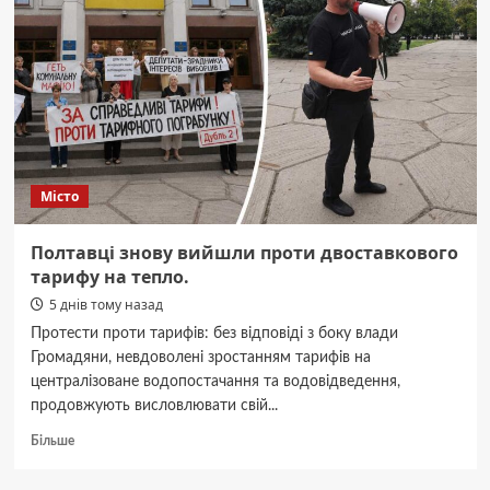
а
що
в
кошик
не
класти
Місто
Полтавці знову вийшли проти двоставкового
тарифу на тепло.
5 днів тому назад
Протести проти тарифів: без відповіді з боку влади
Громадяни, невдоволені зростанням тарифів на
централізоване водопостачання та водовідведення,
продовжують висловлювати свій...
Докладніше
Більше
про
Полтавці