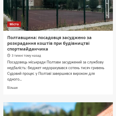
Місто
Полтавщина: посадовця засуджено за
розкрадання коштів при будівництві
спортмайданчика
3 тижні тому назад
Посадовець міськради Полтави засуджений за службову
недбалість: бюджет недорахувався сотень тисяч гривень
Судовий процес у Полтаві завершився вироком для
одного...
Докладніше
Більше
про
Полтавщина:
посадовця
засуджено
за