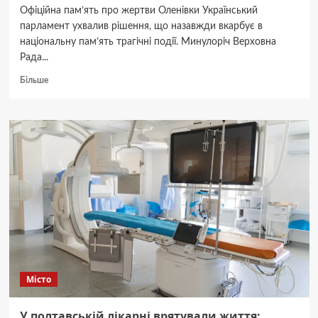
Офіційна пам’ять про жертви Оленівки Український
парламент ухвалив рішення, що назавжди вкарбує в
національну пам’ять трагічні події. Минулоріч Верховна
Рада...
Докладніше
Більше
про
Полтавці
вшанували
пам’ять
жертв
теракту
в
Оленівці
Місто
У полтавській лікарні врятували життя: