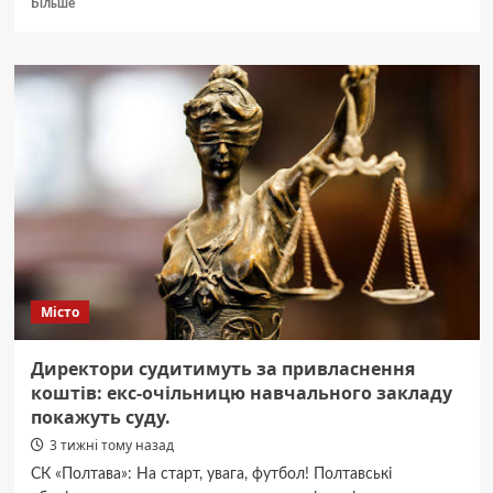
Докладніше
Більше
про
Дві
миргородчанки
віддали
шахраям
понад
106
тисяч
грн:
деталі
шокуючої
афери.
Місто
Директори судитимуть за привласнення
коштів: екс-очільницю навчального закладу
покажуть суду.
3 тижні тому назад
СК «Полтава»: На старт, увага, футбол! Полтавські