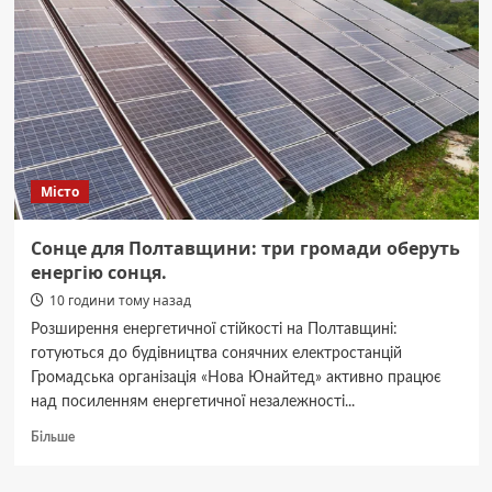
Місто
Сонце для Полтавщини: три громади оберуть
енергію сонця.
10 години тому назад
Розширення енергетичної стійкості на Полтавщині:
готуються до будівництва сонячних електростанцій
Громадська організація «Нова Юнайтед» активно працює
над посиленням енергетичної незалежності...
Докладніше
Більше
про
Сонце