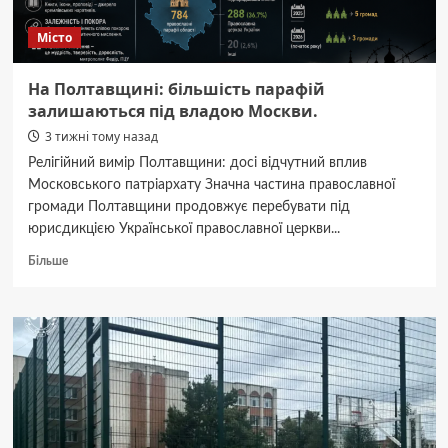
Місто
На Полтавщині: більшість парафій
залишаються під владою Москви.
3 тижні тому назад
Релігійний вимір Полтавщини: досі відчутний вплив
Московського патріархату Значна частина православної
громади Полтавщини продовжує перебувати під
юрисдикцією Української православної церкви...
Докладніше
Більше
про
На
Полтавщині:
більшість
парафій
залишаються
під
владою
Москви.