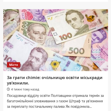
У
Полтаві
водій
наїхав
на
поліціянта:
деталі
пригоди.
Місто
За грати chimie: очільницю освіти міськради
ув’язнили.
4 тижні тому назад
Посадовиця відділу освіти Полтавщини отримала термін за
багатомільйонні зловживання з газом Штраф та ув'язнення
за переплату постачальнику палива Як повідомила...