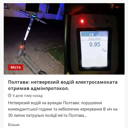
знову
вийшли
проти
двоставкового
тарифу
на
тепло.
Місто
Полтава: нетверезий водій електросамоката
отримав адмінпротокол.
6 днів тому назад
Нетверезий водій на вулицях Полтави: порушення
комендантської години та небезпечне кермування В ніч на
30 липня патрульні поліції міста Полтава...
Докладніше
Більше