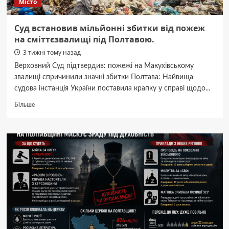
Місто
Суд встановив мільйонні збитки від пожеж
на сміттєзвалищі під Полтавою.
3 тижні тому назад
Верховний Суд підтвердив: пожежі на Макухівському
звалищі спричинили значні збитки Полтава: Найвища
судова інстанція України поставила крапку у справі щодо...
Докладніше
Більше
про
Суд
встановив
мільйонні
збитки
від
пожеж
на
сміттєзвалищі
під
Полтавою.