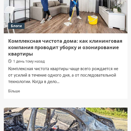
Блоги
Комплексная чистота дома: как клининговая
компания проводит уборку и озонирование
квартиры
1 день тому назад
Комплексная чистота квартиры чаще всего рождается не
от усилий в течение одного дня, а от последовательной
технологии. Когда в дело...
Докладніше
Більше
про
Комплексная
чистота
дома:
как
клининговая
компания