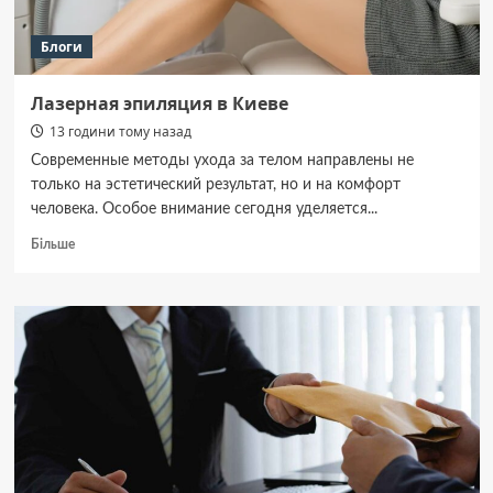
Блоги
Лазерная эпиляция в Киеве
13 години тому назад
Современные методы ухода за телом направлены не
только на эстетический результат, но и на комфорт
человека. Особое внимание сегодня уделяется...
Докладніше
Більше
про
Лазерная
эпиляция
в
Киеве