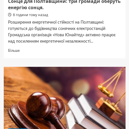
Сонце для Полтавщини: три громади оберуть
енергію сонця.
8 години тому назад
Розширення енергетичної стійкості на Полтавщині:
готуються до будівництва сонячних електростанцій
Громадська організація «Нова Юнайтед» активно працює
над посиленням енергетичної незалежності...
Докладніше
Більше
про
Сонце
для
Полтавщини:
три
громади
оберуть
енергію
сонця.