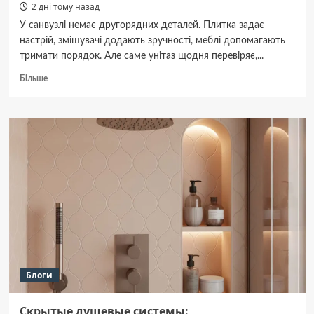
2 дні тому назад
У санвузлі немає другорядних деталей. Плитка задає
настрій, змішувачі додають зручності, меблі допомагають
тримати порядок. Але саме унітаз щодня перевіряє,...
Докладніше
Більше
про
Компактні
унітази:
практичний
формат
для
ванної
кімнати
Блоги
Скрытые душевые системы: