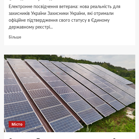
Електронне посвідчення ветерана: нова реальність для
захисників України Захисники України, які отримали
офіційне підтвердження свого статусу в Єдиному
державному реєстрі...
Докладніше
Більше
про
Мільйон
ветеранів
отримали
електронні
посвідчення
в
Дії
Місто