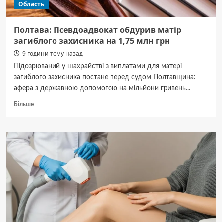
Область
Полтава: Псевдоадвокат обдурив матір
загиблого захисника на 1,75 млн грн
9 години тому назад
Підозрюваний у шахрайстві з виплатами для матері
загиблого захисника постане перед судом Полтавщина:
афера з державною допомогою на мільйони гривень...
Докладніше
Більше
про
Полтава:
Псевдоадвокат
обдурив
матір
загиблого
захисника
на
1,75
млн
грн