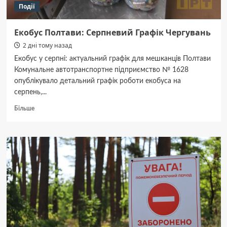
Події
Екобус Полтави: Серпневий Графік Чергувань
2 дні тому назад
Екобус у серпні: актуальний графік для мешканців Полтави
Комунальне автотранспортне підприємство № 1628
опублікувало детальний графік роботи екобуса на
серпень,...
Докладніше
Більше
про
Екобус
Полтави:
Серпневий
Графік
Чергувань