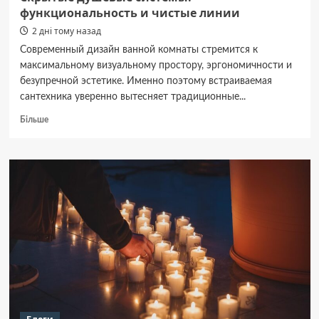
функциональность и чистые линии
2 дні тому назад
Современный дизайн ванной комнаты стремится к
максимальному визуальному простору, эргономичности и
безупречной эстетике. Именно поэтому встраиваемая
сантехника уверенно вытесняет традиционные...
Докладніше
Більше
про
Скрытые
душевые
системы:
функциональность
и
чистые
линии