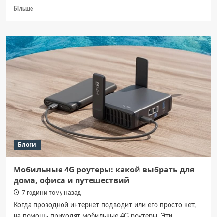
Докладніше
Більше
про
Ароматичні
свічки
для
дому:
які
аромати
обрати
для
кожної
кімнати
Блоги
Мобильные 4G роутеры: какой выбрать для
дома, офиса и путешествий
7 години тому назад
Когда проводной интернет подводит или его просто нет,
на помощь приходят мобильные 4G роутеры. Эти