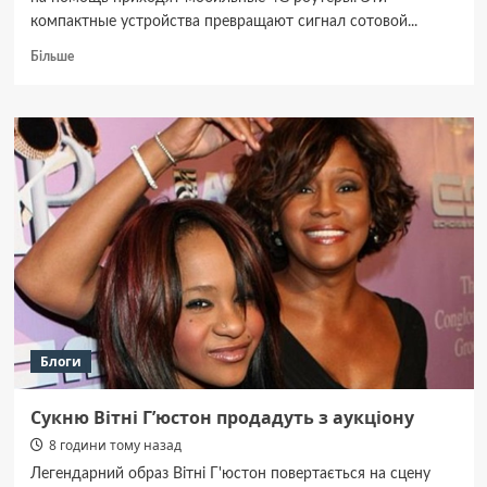
компактные устройства превращают сигнал сотовой...
Докладніше
Більше
про
Мобильные
4G
роутеры:
какой
выбрать
для
дома,
офиса
и
путешествий
Блоги
Сукню Вітні Г’юстон продадуть з аукціону
8 години тому назад
Легендарний образ Вітні Г'юстон повертається на сцену