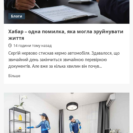
Блоги
Хабар – одна помилка, яка могла зруйнувати
життя
14 години тому назад
Сергій нервово стискав кермо автомобіля. Здавалося, що
звичайний день закінчиться звичайною перевіркою
документів. Але вже за кілька хвилин він почув...
Докладніше
Більше
про
Хабар
–
одна
помилка,
яка
могла
зруйнувати
життя