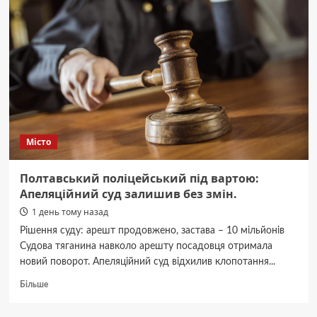
Ткачук,
автор
провійськового
каналу,
постраждав
від
підриву
авто.
Місто
Полтавський поліцейський під вартою:
Апеляційний суд залишив без змін.
1 день тому назад
Рішення суду: арешт продовжено, застава – 10 мільйонів
Судова тяганина навколо арешту посадовця отримала
новий поворот. Апеляційний суд відхилив клопотання...
Докладніше
Більше
про
Полтавський