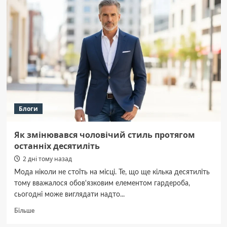
гаража:
выбор,
момент
и
безопасность
Блоги
Як змінювався чоловічий стиль протягом
останніх десятиліть
2 дні тому назад
Мода ніколи не стоїть на місці. Те, що ще кілька десятиліть
тому вважалося обов'язковим елементом гардероба,
сьогодні може виглядати надто...
Докладніше
Більше
про