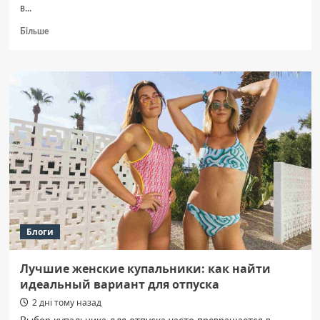
в...
Докладніше
Більше
про
Оржицька
громада:
трагедія
в
будинку,
47-
річний
чоловік
не
вижив
після
пожежі.
Блоги
Лучшие женские купальники: как найти
идеальный вариант для отпуска
2 дні тому назад