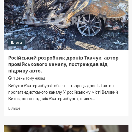
проводит
уборку
и
озонирование
квартиры
Блоги
Російський розробник дронів Ткачук, автор
провійськового каналу, постраждав від
підриву авто.
1 день тому назад
Вибух в Єкатеринбурзі: об'єкт – творець дронів і автор
пропагандистського каналу У російському місті Великий
Виток, що неподалік Єкатеринбурга, стався...
Докладніше
Більше
про
Російський
розробник
дронів