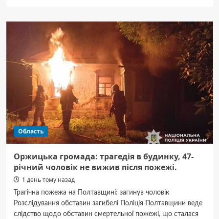
про
Полтава
прощається
з
полковником
Дмитром
Дубовим:
прощання
в
місті.
Область
Оржицька громада: трагедія в будинку, 47-
річний чоловік не вижив після пожежі.
1 день тому назад
Трагічна пожежа на Полтавщині: загинув чоловік
Розслідування обставин загибелі Поліція Полтавщини веде
слідство щодо обставин смертельної пожежі, що сталася