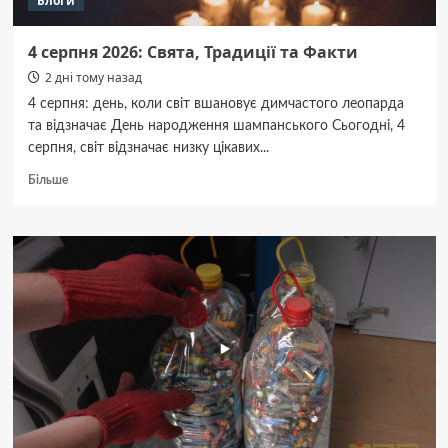
Блоги
4 серпня 2026: Свята, Традиції та Факти
2 дні тому назад
4 серпня: день, коли світ вшановує димчастого леопарда
та відзначає День народження шампанського Сьогодні, 4
серпня, світ відзначає низку цікавих...
Докладніше
Більше
про
4
серпня
2026:
Свята,
Традиції
та
Факти