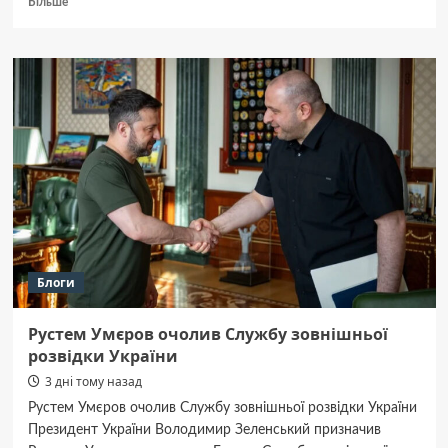
Більше
про
Как
выбрать
СТО
Харьков:
обзор
возможностей
Arven
Auto
Блоги
Рустем Умєров очолив Службу зовнішньої
розвідки України
3 дні тому назад
Рустем Умєров очолив Службу зовнішньої розвідки України
Президент України Володимир Зеленський призначив