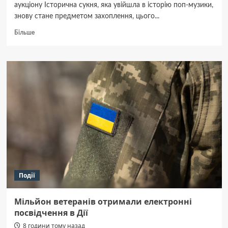
аукціону Історична сукня, яка увійшла в історію поп-музики,
знову стане предметом захоплення, цього...
Докладніше
Більше
про
Сукню
Вітні
Г’юстон
продадуть
з
аукціону
Події
Мільйон ветеранів отримали електронні
посвідчення в Дії
8 години тому назад