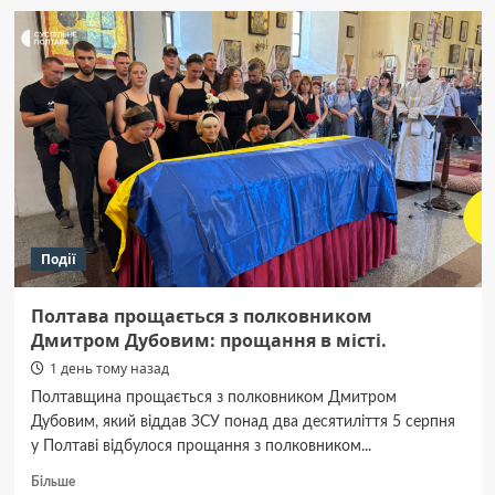
поліцейський
під
вартою:
Апеляційний
суд
залишив
без
змін.
Події
Полтава прощається з полковником
Дмитром Дубовим: прощання в місті.
1 день тому назад
Полтавщина прощається з полковником Дмитром
Дубовим, який віддав ЗСУ понад два десятиліття 5 серпня
у Полтаві відбулося прощання з полковником...
Докладніше
Більше