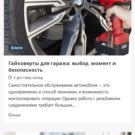
закопав
матір
і
сина
на
подвір’ї.
Блоги
Гайковерты для гаража: выбор, момент и
безопасность
2 дні тому назад
Самостоятельное обслуживание автомобиля — это
одновременно и способ экономии, и возможность
контролировать операции. Однако работа с резьбовыми
соединениями требует больших...
Докладніше
Більше
про
Гайковерты
для