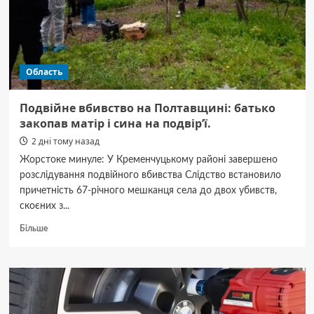
Область
Подвійне вбивство на Полтавщині: батько
закопав матір і сина на подвір’ї.
2 дні тому назад
Жорстоке минуле: У Кременчуцькому районі завершено
розслідування подвійного вбивства Слідство встановило
причетність 67-річного мешканця села до двох убивств,
скоєних з...
Докладніше
Більше
про
Подвійне
вбивство
на
Полтавщині:
батько