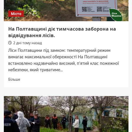
Місто
На Полтавщині діє тимчасова заборона на
відвідування лісів.
2 дні тому назад
Ліси Полтавщини під замком: температурний режим
вимагає максимальної обережності На Полтавщині
встановлено надзвичайно високий, п'ятий клас пожежної
небезпеки, який триватиме...
Докладніше
Більше
про
На
Полтавщині
діє
тимчасова
заборона
на
відвідування
лісів.