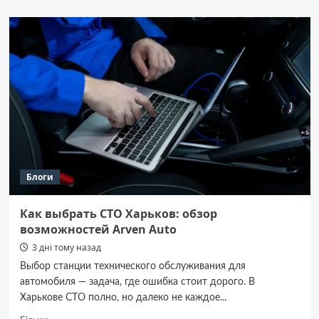
Як
змінювався
чоловічий
стиль
протягом
останніх
десятиліть
Блоги
Как выбрать СТО Харьков: обзор
возможностей Arven Auto
3 дні тому назад
Выбор станции технического обслуживания для
автомобиля — задача, где ошибка стоит дорого. В
Харькове СТО полно, но далеко не каждое...
Докладніше