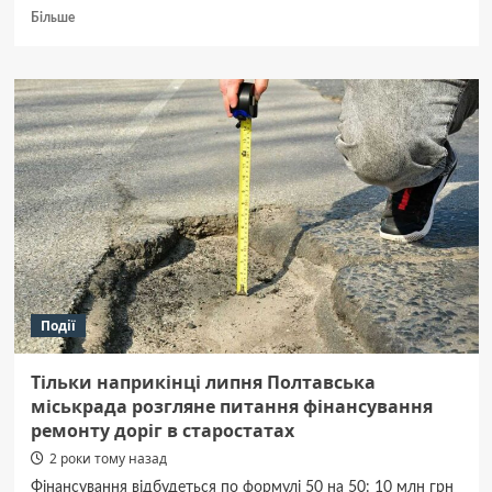
Докладніше
Більше
про
Олігарха
Жеваго
арештували.
Заочно
Події
Тільки наприкінці липня Полтавська
міськрада розгляне питання фінансування
ремонту доріг в старостатах
2 роки тому назад
Фінансування відбудеться по формулі 50 на 50: 10 млн грн