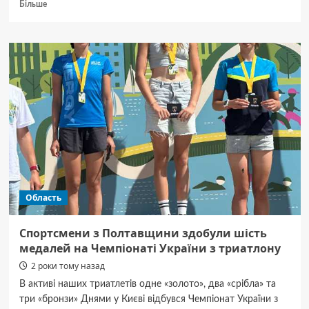
Докладніше
Більше
про
«Ворскла»
підписала
колишнього
нападника
«Полісся»
Дениса
Ндукве
Область
Спортсмени з Полтавщини здобули шість
медалей на Чемпіонаті України з триатлону
2 роки тому назад
В активі наших триатлетів одне «золото», два «срібла» та
три «бронзи» Днями у Києві відбувся Чемпіонат України з