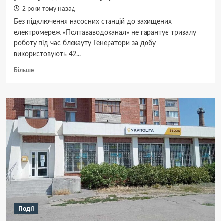
2 роки тому назад
Без підключення насосних станцій до захищених
електромереж «Полтававодоканал» не гарантує тривалу
роботу під час блекауту Генератори за добу
використовують 42...
Докладніше
Більше
про
“Полтававодоканал”
не
гарантує
тривалу
роботу
під
час
блекауту
Події