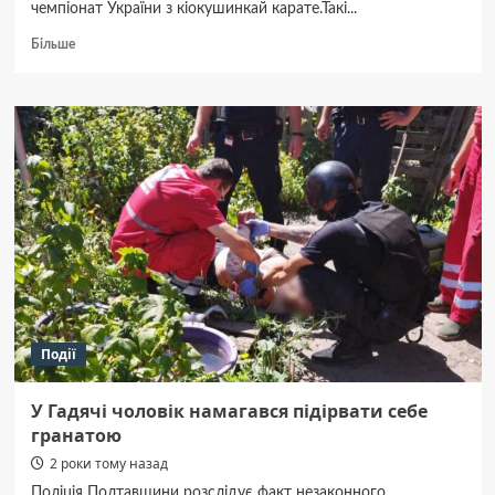
чемпіонат України з кіокушинкай карате.Такі...
Докладніше
Більше
про
Уперше
спортсмени
із
Гадяччини
стали
абсолютними
чемпіонами
у
змаганнях
з
кіокушинкай
карате
Події
У Гадячі чоловік намагався підірвати себе
гранатою
2 роки тому назад
Поліція Полтавщини розслідує факт незаконного