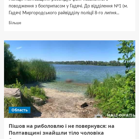
поводження з боєприпасом у Гадячі. До відділення №1 (м.
Гадяч) Миргородського райвідділу поліції 8-го липня...
Докладніше
Більше
про
У
Гадячі
чоловік
намагався
підірвати
себе
гранатою
Область
Пішов на риболовлю і не повернувся: на
Полтавщині знайшли тіло чоловіка