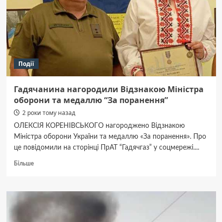
Події
Гадячанина нагородили Відзнакою Міністра
оборони та медаллю “За поранення”
2 роки тому назад
ОЛЕКСІЯ КОРЕНІВСЬКОГО нагороджено Відзнакою
Міністра оборони України та медаллю «За поранення». Про
це повідомили на сторінці ПрАТ “Гадячгаз” у соцмережі....
Докладніше
Більше
про
Гадячанина
нагородили
Відзнакою
Міністра
оборони