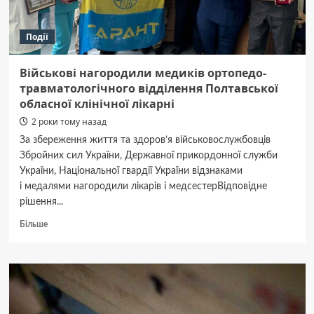
Події
Військові нагородили медиків ортопедо-
травматологічного відділення Полтавської
обласної клінічної лікарні
2 роки тому назад
За збереження життя та здоров’я військовослужбовців
Збройних сил України, Державної прикордонної служби
України, Національної гвардії України відзнаками
і медалями нагородили лікарів і медсестерВідповідне
рішення...
Докладніше
Більше
про
Військові
нагородили
медиків
ортопедо-
травматологічного