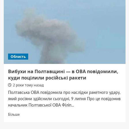
вибухи
–
ворог
атакував
регіон
крилатими
ракетами
Область
Вибухи на Полтавщині — в ОВА повідомили,
куди поцілили російські ракети
2 роки тому назад
Полтавська ОВА повідомила про наслідки ракетного удару,
який росіяни здійснили сьогодні, 9 липня Про це повідомив
начальник Полтавської ОВА Філіп...
Докладніше
Більше
про
Вибухи