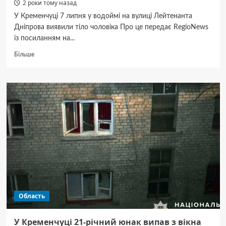
2 роки тому назад
У Кременчуці 7 липня у водоймі на вулиці Лейтенанта
Дніпрова виявили тіло чоловіка Про це передає RegioNews
із посиланням на...
Докладніше
Більше
про
Пішов
на
риболовлю
і
не
повернувся:
на
Полтавщині
знайшли
тіло
чоловіка
Область
У Кременчуці 21-річний юнак випав з вікна