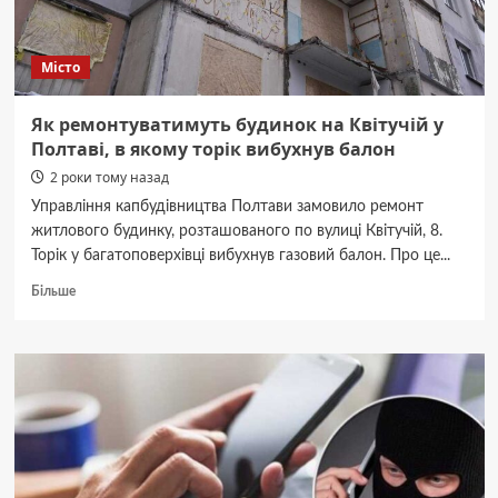
двом
волонтерам
вручили
Місто
підозри
Як ремонтуватимуть будинок на Квітучій у
Полтаві, в якому торік вибухнув балон
2 роки тому назад
Управління капбудівництва Полтави замовило ремонт
житлового будинку, розташованого по вулиці Квітучій, 8.
Торік у багатоповерхівці вибухнув газовий балон. Про це...
Докладніше
Більше
про
Як
ремонтуватимуть
будинок
на
Квітучій
у
Полтаві,
в