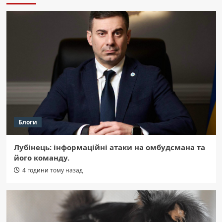
млн грн податків, щоб уникнути
в’язниці.
3
Область
Полтава: Псевдоадвокат обдурив матір
загиблого захисника на 1,75 млн грн
4
Область
Оржицька громада: трагедія в будинку,
47-річний чоловік не вижив після
Блоги
пожежі.
5
Лубінець: інформаційні атаки на омбудсмана та
Область
його команду.
Щербанівець отримав 5 років за
4 години тому назад
вбивство брата.
1
Область
Кременчуцьке полум’я: нічний