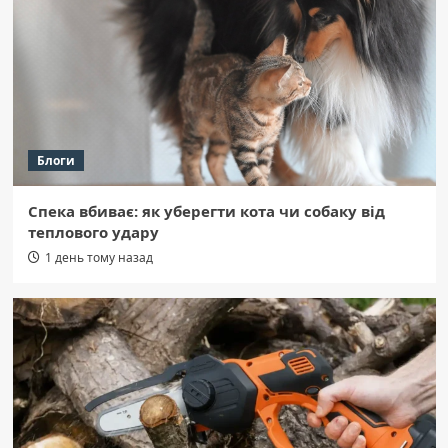
“Хаммер” у вогні, поліція шукає
відповіді.
2
Область
Кременчуцький директор “відмив” 8,6
млн грн податків, щоб уникнути
в’язниці.
3
Блоги
Область
Спека вбиває: як уберегти кота чи собаку від
Полтава: Псевдоадвокат обдурив матір
теплового удару
загиблого захисника на 1,75 млн грн
4
1 день тому назад
Область
Оржицька громада: трагедія в будинку,
47-річний чоловік не вижив після
пожежі.
5