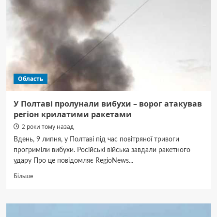
та
медаллю
“За
поранення”
Область
У Полтаві пролунали вибухи – ворог атакував
регіон крилатими ракетами
2 роки тому назад
Вдень, 9 липня, у Полтаві під час повітряної тривоги
прогриміли вибухи. Російські війська завдали ракетного
удару Про це повідомляє RegioNews...
Докладніше
Більше
про
У
Полтаві
пролунали