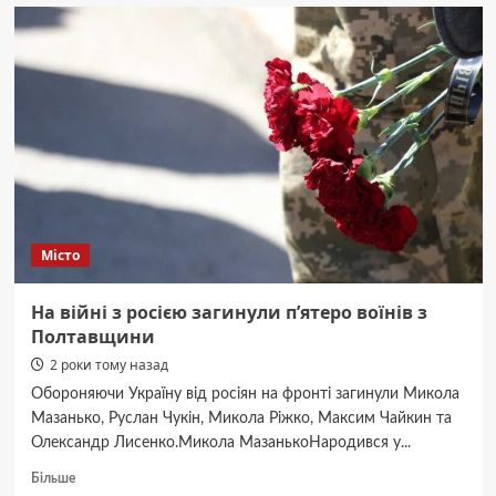
за
тиждень
військовозобов’язаним
Полтавщини
зможуть
надсилати
повістки
поштою
Місто
На війні з росією загинули п’ятеро воїнів з
Полтавщини
2 роки тому назад
Обороняючи Україну від росіян на фронті загинули Микола
Мазанько, Руслан Чукін, Микола Ріжко, Максим Чайкин та
Олександр Лисенко.Микола МазанькоНародився у...
Докладніше
Більше