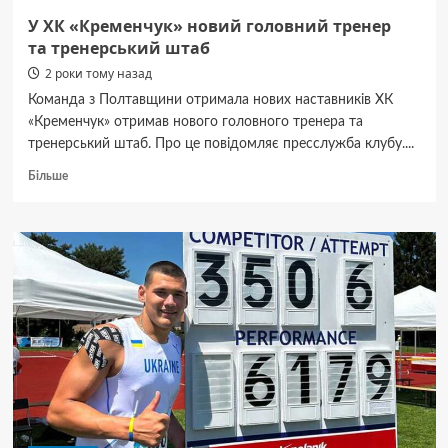
У ХК «Кременчук» новий головний тренер
та тренерський штаб
2 роки тому назад
Команда з Полтавщини отримала нових наставників ХК
«Кременчук» отримав нового головного тренера та
тренерський штаб. Про це повідомляє пресслужба клубу....
Докладніше
Більше
про
У ХК «Кременчук»
новий
головний
тренер
та тренерський
штаб