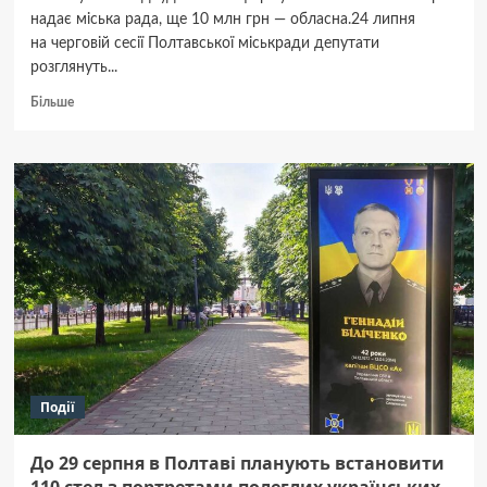
надає міська рада, ще 10 млн грн — обласна.24 липня
на черговій сесії Полтавської міськради депутати
розглянуть...
Докладніше
Більше
про
Тільки
наприкінці
липня
Полтавська
міськрада
розгляне
питання
фінансування
ремонту
доріг
в старостатах
Події
До 29 серпня в Полтаві планують встановити