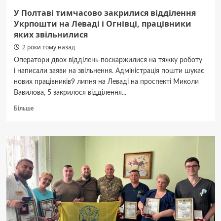
У Полтаві тимчасово закрилися відділення
Укрпошти на Леваді і Огнівці, працівники
яких звільнилися
2 роки тому назад
Оператори двох відділень поскаржилися на тяжку роботу
і написали заяви на звільнення. Адміністрація пошти шукає
нових працівників9 липня на Леваді на проспекті Миколи
Вавилова, 5 закрилося відділення...
Докладніше
Більше
про
У Полтаві
тимчасово
закрилися
відділення
Укрпошти
на Леваді
і Огнівці,
працівники
яких
звільнилися