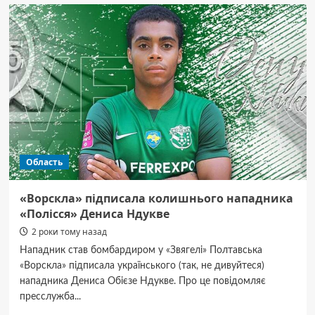
на
Полтавщині
—
в
ОВА
повідомили,
куди
поцілили
російські
ракети
Область
«Ворскла» підписала колишнього нападника
«Полісся» Дениса Ндукве
2 роки тому назад
Нападник став бомбардиром у «Звягелі» Полтавська
«Ворскла» підписала українського (так, не дивуйтеся)
нападника Дениса Обієзе Ндукве. Про це повідомляє
пресслужба...