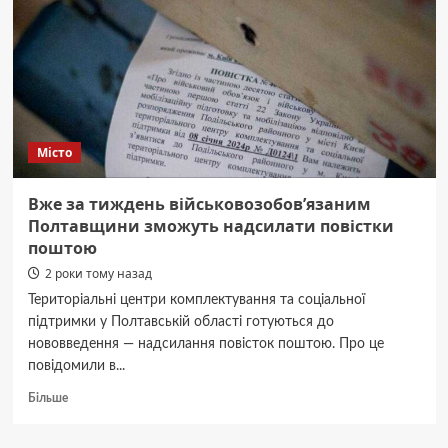
відділення
Полтавської
обласної
клінічної
лікарні
Місто
Вже за тиждень військовозобов’язаним
Полтавщини зможуть надсилати повістки
поштою
2 роки тому назад
Територіальні центри комплектування та соціальної
підтримки у Полтавській області готуються до
нововведення — надсилання повісток поштою. Про це
повідомили в...
Докладніше
Більше
про
Вже