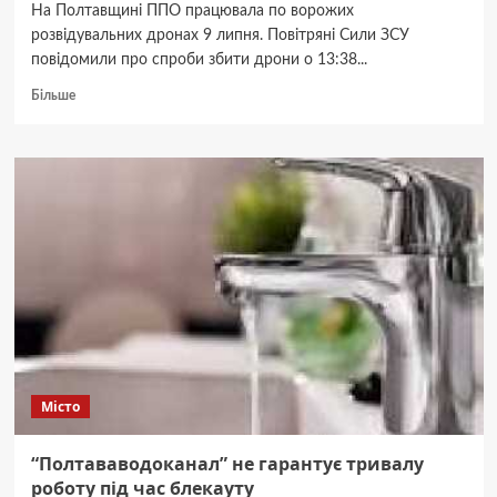
На Полтавщині ППО працювала по ворожих
розвідувальних дронах 9 липня. Повітряні Сили ЗСУ
повідомили про спроби збити дрони о 13:38...
Докладніше
Більше
про
На
Полтавщині
посилено
працює
ППО
Місто
“Полтававодоканал” не гарантує тривалу
роботу під час блекауту