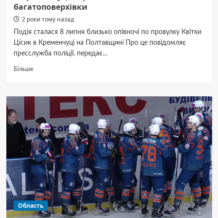
багатоповерхівки
2 роки тому назад
Подія сталася 8 липня близько опівночі по провулку Квітки
Цісик в Кременчуці на Полтавщині Про це повідомляє
пресслужба поліції, передає...
Докладніше
Більше
про
У
Кременчуці
21-
річний
юнак
випав
з
вікна
багатоповерхівки
Область