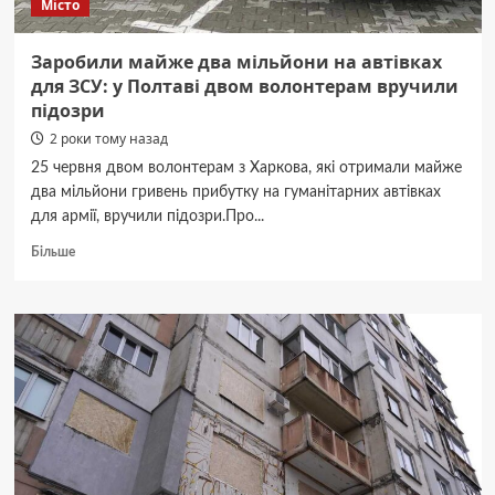
Місто
Заробили майже два мільйони на автівках
для ЗСУ: у Полтаві двом волонтерам вручили
підозри
2 роки тому назад
25 червня двом волонтерам з Харкова, які отримали майже
два мільйони гривень прибутку на гуманітарних автівках
для армії, вручили підозри.Про...
Докладніше
Більше
про
Заробили
майже
два
мільйони
на
автівках
для
ЗСУ:
у
Полтаві