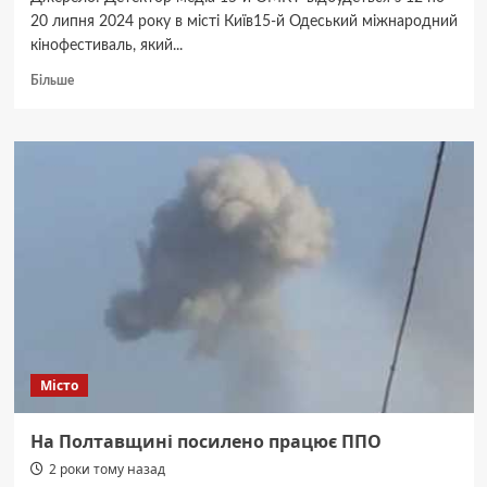
20 липня 2024 року в місті Київ15-й Одеський міжнародний
кінофестиваль, який...
Докладніше
Більше
про
15-
го
Одеський
міжнародний
кінофестиваль
оголосив
склад
журі
Національного
конкурсу
Місто
На Полтавщині посилено працює ППО
2 роки тому назад