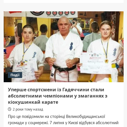
про
На
війні
з
росією
загинули
п’ятеро
воїнів
з
Полтавщини
Події
Уперше спортсмени із Гадяччини стали
абсолютними чемпіонами у змаганнях з
кіокушинкай карате
2 роки тому назад
Про це повідомили на сторінці Великобудищанської
громади у соцмережі. 7 липня у Києві відбувся абсолютний