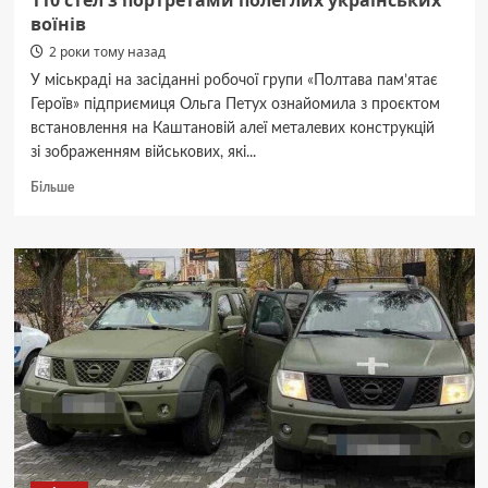
110 стел з портретами полеглих українських
воїнів
2 роки тому назад
У міськраді на засіданні робочої групи «Полтава пам’ятає
Героїв» підприємиця Ольга Петух ознайомила з проєктом
встановлення на Каштановій алеї металевих конструкцій
зі зображенням військових, які...
Докладніше
Більше
про
До 29 серпня
в Полтаві
планують
встановити
110 стел
з портретами
полеглих
українських
воїнів