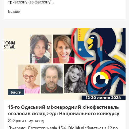
триатлону (авкватлону)...
Докладніше
Більше
про
Спортсмени
з Полтавщини
здобули
шість
медалей
на Чемпіонаті
України
з триатлону
Блоги
15-го Одеський міжнародний кінофестиваль
оголосив склад журі Національного конкурсу
2 роки тому назад
Джерело: Детектор медіа 15-й ОМКФ відбудеться з 12 по