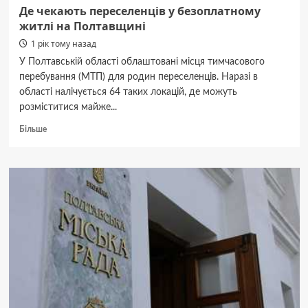
Де чекають переселенців у безоплатному
житлі на Полтавщині
1 рік тому назад
У Полтавській області облаштовані місця тимчасового
перебування (МТП) для родин переселенців. Наразі в
області налічується 64 таких локацій, де можуть
розміститися майже...
Докладніше
Більше
про
Де
чекають
переселенців
у
безоплатному
житлі
на
Полтавщині