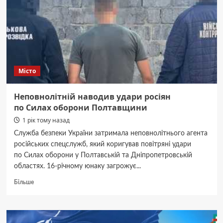
Чемпіонів
Місто
Неповнолітній наводив удари росіян
по Силах оборони Полтавщини
1 рік тому назад
Служба безпеки України затримала неповнолітнього агента
російських спецслужб, який коригував повітряні удари
по Силах оборони у Полтавській та Дніпропетровській
областях. 16-річному юнаку загрожує...
Докладніше
Більше
про
Неповнолітній
наводив
удари