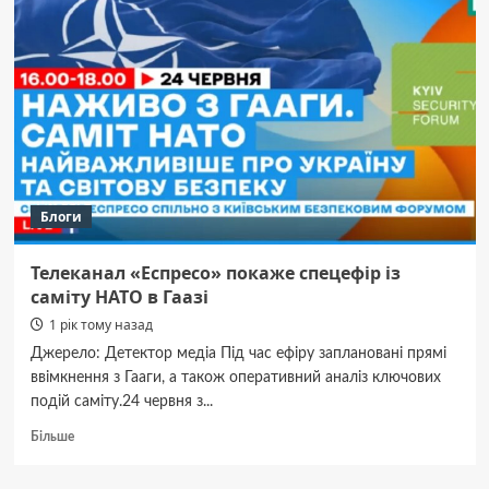
росіян
по Силах
оборони
Полтавщини
Блоги
Телеканал «Еспресо» покаже спецефір із
саміту НАТО в Гаазі
1 рік тому назад
Джерело: Детектор медіа Під час ефіру заплановані прямі
ввімкнення з Гааги, а також оперативний аналіз ключових
подій саміту.24 червня з...
Докладніше
Більше
про
Телеканал