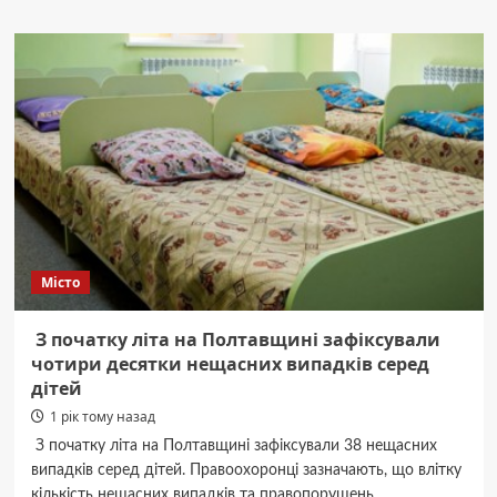
Під
Решетилівкою
вантажівка
врізалася
у
позашляховик:
двоє
людей
у
лікарні
Місто
З початку літа на Полтавщині зафіксували
чотири десятки нещасних випадків серед
дітей
1 рік тому назад
З початку літа на Полтавщині зафіксували 38 нещасних
випадків серед дітей. Правоохоронці зазначають, що влітку
кількість нещасних випадків та правопорушень...