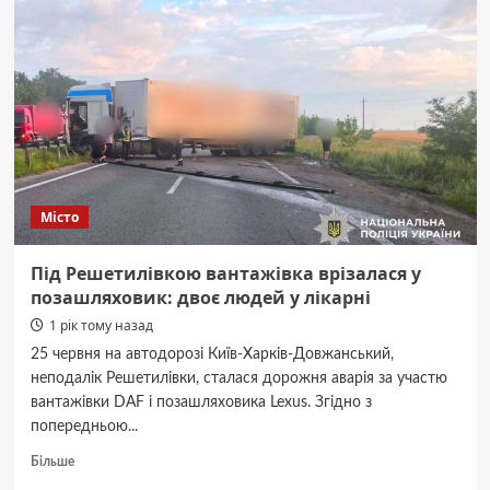
суперечку
СК «Полтава»
та «Ворскли»
стосовно
оренди
міського
стадіону
Місто
Під Решетилівкою вантажівка врізалася у
позашляховик: двоє людей у лікарні
1 рік тому назад
25 червня на автодорозі Київ-Харків-Довжанський,
неподалік Решетилівки, сталася дорожня аварія за участю
вантажівки DAF і позашляховика Lexus. Згідно з
попередньою...
Докладніше
Більше
про