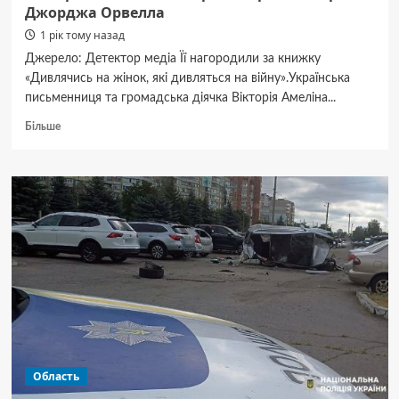
Джорджа Орвелла
1 рік тому назад
Джерело: Детектор медіа Її нагородили за книжку
«Дивлячись на жінок, які дивляться на війну».Українська
письменниця та громадська діячка Вікторія Амеліна...
Докладніше
Більше
про
Вікторія
Амеліна
посмертно
отримала
премію
Джорджа
Орвелла
Область