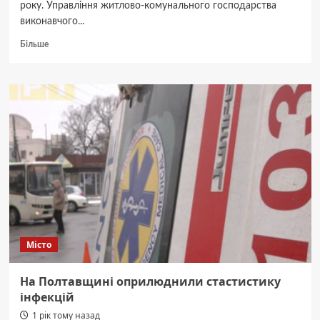
року. Управління житлово-комунального господарства
виконавчого...
Докладніше
Більше
про
У
Полтаві
планують
відремонтувати
сімнадцять
вулиць
Місто
На Полтавщині оприлюднили стастистику
інфекцій
1 рік тому назад