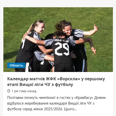
БЕБ
завершило
розслідування
справи
про
продаж
контрафактного
бензину
на
Полтавщині
Область
Календар матчів ЖФК «Ворскла» у першому
етапі Вищої ліги ЧУ з футболу
1 рік тому назад
Полтавки почнуть чемпіонат в гостях у «Кривбасу» Днями
відбулося жеребкування календаря Вищої ліги ЧУ з
футболу серед жінок 2025/2026. Цього...