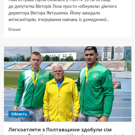
Найгостріша сцена склалася у НВК №16 на Огнівці,
де депутатка Вікторія Лоза просто «обнулила» діючого
директора Віктора Явтушенка. Йому закидали
антисанітарію, ігнорування навчань із домедичної...
Докладніше
Більше
про
У Полтаві
обрали
директорів
для
шести
шкіл
Область
Легкоатлети з Полтавщини здобули сім