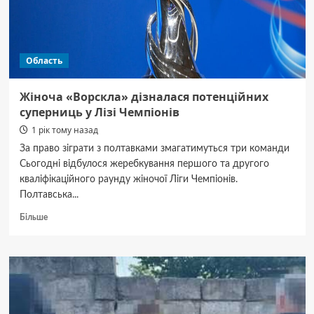
підробив
довідку
про
надання
Область
групи
інвалідності
Жіноча «Ворскла» дізналася потенційних
суперниць у Лізі Чемпіонів
1 рік тому назад
За право зіграти з полтавками змагатимуться три команди
Сьогодні відбулося жеребкування першого та другого
кваліфікаційного раунду жіночої Ліги Чемпіонів.
Полтавська...
Докладніше
Більше
про
Жіноча
«Ворскла»
дізналася
потенційних
суперниць
у Лізі