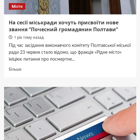
Місто
На сесії міськради хочуть присвоїти нове
звання “Почесний громадянин Полтави”
1 рік тому назад
Під час засідання виконавчого комітету Полтавської міської
ради 23 червня стало відомо, що фракція «Рідне місто»
ініціює питання про посмертне...
Докладніше
Більше
про
На
сесії
міськради
хочуть
присвоїти
нове
звання
“Почесний
громадянин
Полтави”