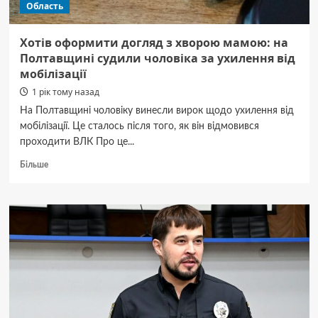
Область
Хотів оформити догляд з хворою мамою: на
Полтавщині судили чоловіка за ухилення від
мобілізації
1 рік тому назад
На Полтавщині чоловіку винесли вирок щодо ухилення від
мобілізації. Це сталось після того, як він відмовився
проходити ВЛК Про це...
Докладніше
Більше
про
Хотів
оформити
догляд
з
хворою
мамою:
на
Полтавщині
судили
чоловіка