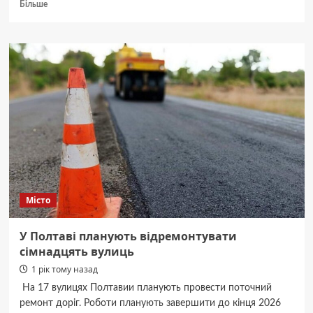
Докладніше
Більше
про
Календар
матчів
ЖФК
«Ворскла»
у першому
етапі
Вищої
ліги
ЧУ з футболу
Місто
У Полтаві планують відремонтувати
сімнадцять вулиць
1 рік тому назад
На 17 вулицях Полтавии планують провести поточний
ремонт доріг. Роботи планують завершити до кінця 2026