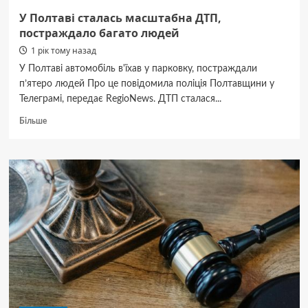
У Полтаві сталась масштабна ДТП,
постраждало багато людей
1 рік тому назад
У Полтаві автомобіль в'їхав у парковку, постраждали
п’ятеро людей Про це повідомила поліція Полтавщини у
Телеграмі, передає RegioNews. ДТП сталася...
Докладніше
Більше
про
У
Полтаві
сталась
масштабна
ДТП,
постраждало
багато
людей