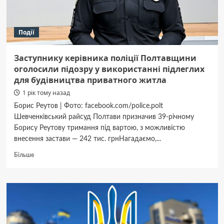
за
ухилення
від
Події
мобілізації
Заступнику керівника поліції Полтавщини
оголосили підозру у використанні підлеглих
для будівництва приватного житла
1 рік тому назад
Борис Реутов | Фото: facebook.com/police.polt
Шевченківський райсуд Полтави призначив 39-річному
Борису Реутову тримання під вартою, з можливістю
внесення застави — 242 тис. грнНагадаємо,...
Докладніше
Більше
про
Заступнику
керівника
поліції
Полтавщини
оголосили
підозру