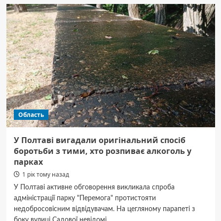
«Еспресо»
покаже
спецефір
із
саміту
НАТО
в
Гаазі
Область
У Полтаві вигадали оригінальний спосіб
боротьби з тими, хто розпиває алкоголь у
парках
1 рік тому назад
У Полтаві активне обговорення викликала спроба
адміністрації парку "Перемога" протистояти
недобросовісним відвідувачам. На цегляному парапеті з
боку вулиці Садової невідомі...