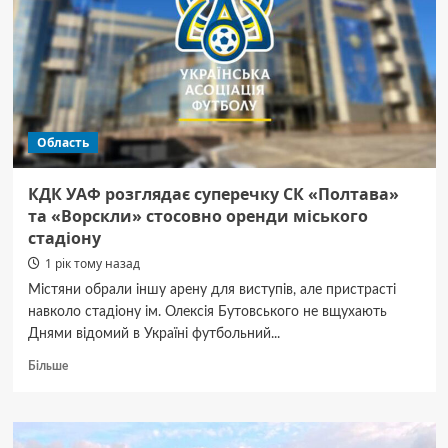
у використанні
підлеглих
для
будівництва
приватного
житла
Область
КДК УАФ розглядає суперечку СК «Полтава»
та «Ворскли» стосовно оренди міського
стадіону
1 рік тому назад
Містяни обрали іншу арену для виступів, але пристрасті
навколо стадіону ім. Олексія Бутовського не вщухають
Днями відомий в Україні футбольний...
Докладніше
Більше
про
КДК
УАФ
розглядає