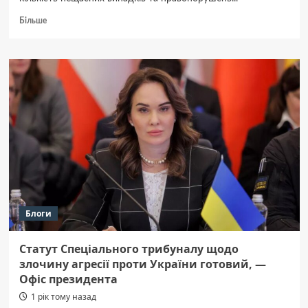
Докладніше
Більше
про
З
початку
літа
на
Полтавщині
зафіксували
чотири
десятки
нещасних
випадків
серед
дітей
Блоги
Статут Спеціального трибуналу щодо
злочину агресії проти України готовий, —
Офіс президента
1 рік тому назад