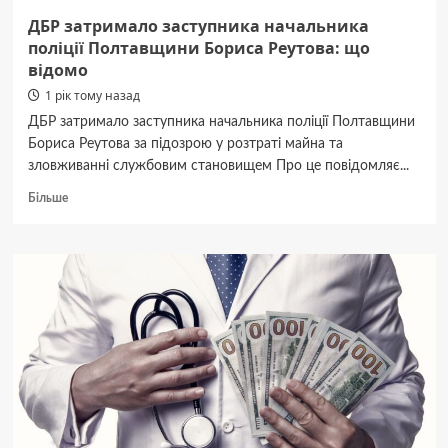
ДБР затримало заступника начальника
поліції Полтавщини Бориса Реутова: що
відомо
1 рік тому назад
ДБР затримало заступника начальника поліції Полтавщини
Бориса Реутова за підозрою у розтраті майна та
зловживанні службовим становищем Про це повідомляє...
Докладніше
Більше
про
ДБР
затримало
заступника
начальника
поліції
Полтавщини
Бориса
Реутова:
що
відомо