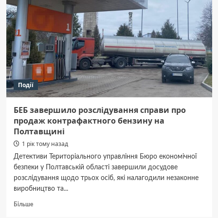
Події
БЕБ завершило розслідування справи про
продаж контрафактного бензину на
Полтавщині
1 рік тому назад
Детективи Територіального управління Бюро економічної
безпеки у Полтавській області завершили досудове
розслідування щодо трьох осіб, які налагодили незаконне
виробництво та...
Докладніше
Більше
про