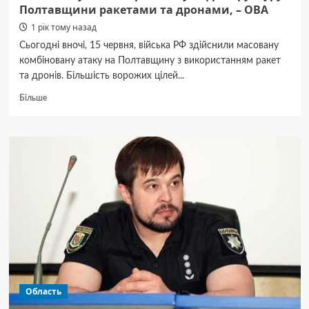
Полтавщини ракетами та дронами, – ОВА
1 рік тому назад
Сьогодні вночі, 15 червня, війська РФ здійснили масовану
комбіновану атаку на Полтавщину з використанням ракет
та дронів. Більшість ворожих цілей...
Докладніше
Більше
про
Росія
атакувала
енергетичну
інфраструктуру
Полтавщини
ракетами
та
дронами,
–
ОВА
Область