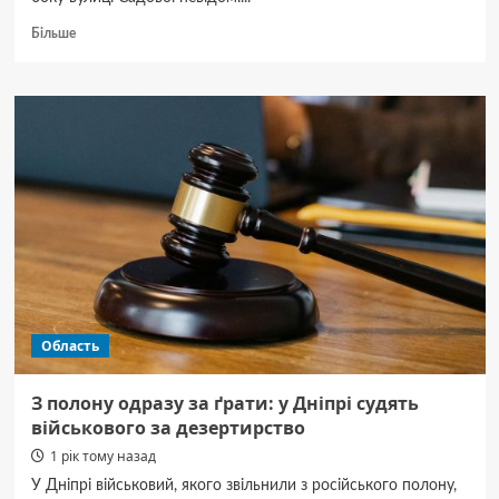
Докладніше
Більше
про
У
Полтаві
вигадали
оригінальний
спосіб
боротьби
з
тими,
хто
розпиває
алкоголь
у
парках
Область
З полону одразу за ґрати: у Дніпрі судять
військового за дезертирство
1 рік тому назад
У Дніпрі військовий, якого звільнили з російського полону,