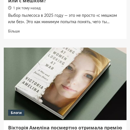
или с мешком?
1 рік тому назад
Выбор пылесоса в 2025 году — это не просто «с мешком
или без». Это как минимум попытка понять, чего ты...
Докладніше
Більше
про
Что
лучше
—
пылесос
Samsung
с
контейнером
или
с
мешком?
Блоги
Вікторія Амеліна посмертно отримала премію