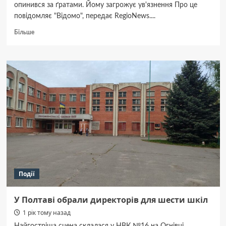
опинився за ґратами. Йому загрожує ув'язнення Про це
повідомляє "Відомо", передає RegioNews....
Докладніше
Більше
про
З
полону
одразу
за
ґрати:
у
Дніпрі
судять
військового
за
дезертирство
Події
У Полтаві обрали директорів для шести шкіл
1 рік тому назад