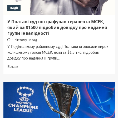
Події
У Полтаві суд оштрафував терапевта МСЕК,
який за $1500 підробив довідку про надання
групи інвалідності
1 рік тому назад
У Подільському районному суді Полтави оголосили вирок
колишньому голові МСЕК, який за $1,5 тис. підробив
довідку про надання II групи...
Докладніше
Більше
про
У
Полтаві
суд
оштрафував
терапевта
МСЕК,
який
за
$1500