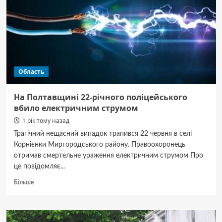
місту
БпЛА
і
крилатими
ракетами
Область
На Полтавщині 22-річного поліцейського
вбило електричним струмом
1 рік тому назад
Трагічний нещасний випадок трапився 22 червня в селі
Корнієнки Миргородського району. Правоохоронець
отримав смертельне ураження електричним струмом Про
це повідомляє...
Докладніше
Більше
про
На
Полтавщині
22-