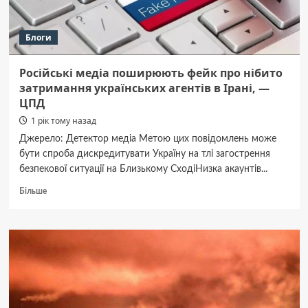
Блоги
Російські медіа поширюють фейк про нібито
затримання українських агентів в Ірані, —
ЦПД
1 рік тому назад
Джерело: Детектор медіа Метою цих повідомлень може
бути спроба дискредитувати Україну на тлі загострення
безпекової ситуації на Близькому СходіНизка акаунтів...
Докладніше
Більше
про
Російські
медіа
поширюють
фейк
про
нібито
затримання
українських