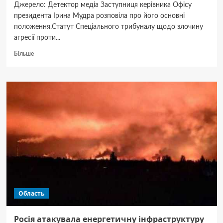
Джерело: Детектор медіа Заступниця керівника Офісу
президента Ірина Мудра розповіла про його основні
положення.Статут Спеціального трибуналу щодо злочину
агресії проти...
Докладніше
Більше
про
Статут
Спеціального
трибуналу
щодо
злочину
агресії
проти
України
готовий,
—
Офіс
президента
Область
Росія атакувала енергетичну інфраструктуру