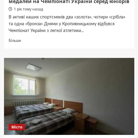
медалей на Чемпіонаті України серед юніорів
1 рік тому назад
В активі наших спортсменів два «золота», чотири «срібла»
та одна «бронза» Днями у Кропивницькому відбувся
Чемпіонат України з легкої атлетики...
Докладніше
Більше
про
Легкоатлети
з Полтавщини
здобули
сім
медалей
на Чемпіонаті
України
серед
юніорів
Місто