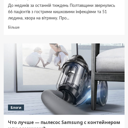
До медиків за останній тиждень Полтавщини звернулись
66 пацієнтів з гострими кишковими інфекціями та 51
людина, хвора на вітрянку. Про...
Докладніше
Більше
про
На
Полтавщині
оприлюднили
стастистику
інфекцій
Блоги
Что лучше — пылесос Samsung с контейнером