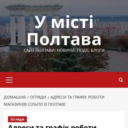
Перейти
до
У місті
вмісту
Полтава
САЙТ ПОЛТАВИ: НОВИНИ, ПОДІЇ, БЛОГИ
Основне
меню
ДОМАШНЯ
ОГЛЯДИ
АДРЕСИ ТА ГРАФІК РОБОТИ
МАГАЗИНІВ СІЛЬПО В ПОЛТАВІ
Огляди
Адреси та графік роботи