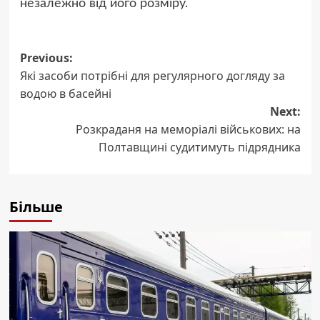
незалежно від його розміру.
Post
Previous:
Які засоби потрібні для регулярного догляду за
navigation
водою в басейні
Next:
Розкраданя на меморіалі військових: на
Полтавщині судитимуть підрядника
Більше