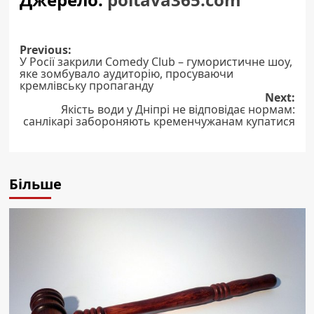
Post
Previous:
У Росії закрили Comedy Club – гумористичне шоу,
navigation
яке зомбувало аудиторію, просуваючи
кремлівську пропаганду
Next:
Якість води у Дніпрі не відповідає нормам:
санлікарі забороняють кременчужанам купатися
Більше