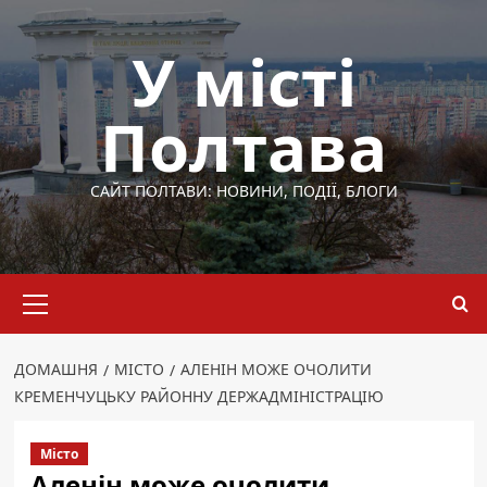
Перейти
до
У місті
вмісту
Полтава
САЙТ ПОЛТАВИ: НОВИНИ, ПОДІЇ, БЛОГИ
Основне
меню
ДОМАШНЯ
МІСТО
АЛЕНІН МОЖЕ ОЧОЛИТИ
КРЕМЕНЧУЦЬКУ РАЙОННУ ДЕРЖАДМІНІСТРАЦІЮ
Місто
Аленін може очолити