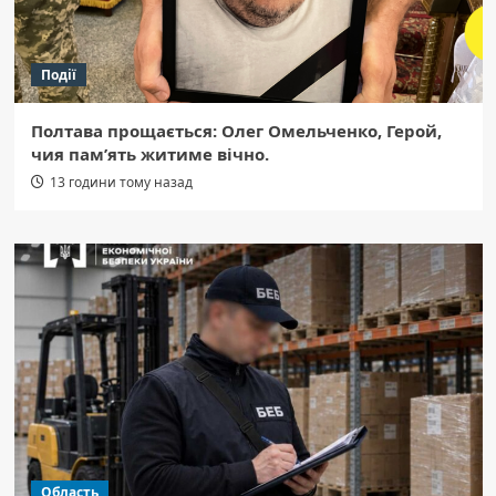
Події
Полтава прощається: Олег Омельченко, Герой,
чия пам’ять житиме вічно.
13 години тому назад
Область