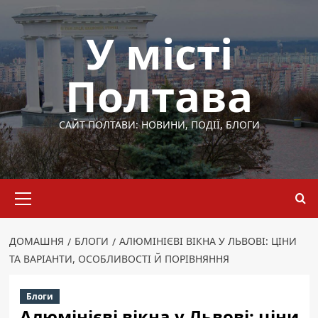
Перейти
до
У місті
вмісту
Полтава
САЙТ ПОЛТАВИ: НОВИНИ, ПОДІЇ, БЛОГИ
Основне
меню
ДОМАШНЯ
БЛОГИ
АЛЮМІНІЄВІ ВІКНА У ЛЬВОВІ: ЦІНИ
ТА ВАРІАНТИ, ОСОБЛИВОСТІ Й ПОРІВНЯННЯ
Блоги
Алюмінієві вікна у Львові: ціни