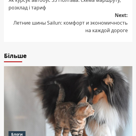
navigation
розклад і тариф
Next:
Летние шины Sailun: комфорт и экономичность
на каждой дороге
Більше
Блоги