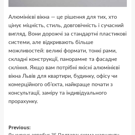
Алюмінієві вікна — це рішення для тих, хто
цінує міцність, стиль, довговічність і сучасний
вигляд. Вони дорожчі за стандартні пластикові
системи, але відкривають більше
можливостей: великі формати, тонкі рами,
складні конструкції, панорамне та фасадне
скління. Якщо вам потрібні якісні алюмінієві
вікна Львів для квартири, будинку, офісу чи
комерційного об’єкта, найкраще почати з
консультації, заміру та індивідуального
прорахунку.
Post
Previous:
Як курсує автобус 35 Полтава: схема маршруту,