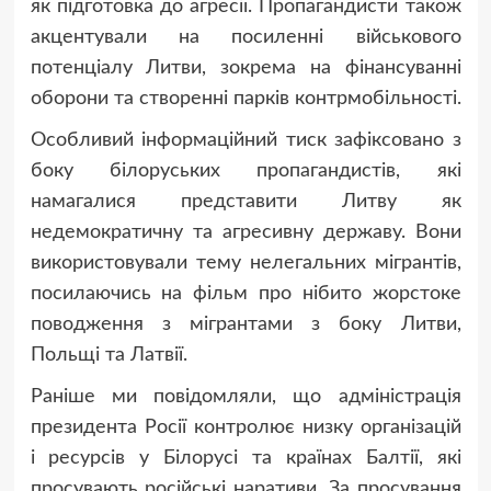
як підготовка до агресії. Пропагандисти також
акцентували на посиленні військового
потенціалу Литви, зокрема на фінансуванні
оборони та створенні парків контрмобільності.
Особливий інформаційний тиск зафіксовано з
боку білоруських пропагандистів, які
намагалися представити Литву як
недемократичну та агресивну державу. Вони
використовували тему нелегальних мігрантів,
посилаючись на фільм про нібито жорстоке
поводження з мігрантами з боку Литви,
Польщі та Латвії.
Раніше ми повідомляли, що адміністрація
президента Росії контролює низку організацій
і ресурсів у Білорусі та країнах Балтії, які
просувають російські наративи. За просування