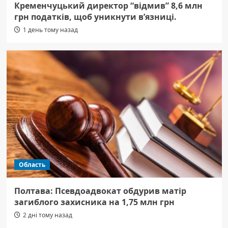
Кременчуцький директор “відмив” 8,6 млн
грн податків, щоб уникнути в’язниці.
1 день тому назад
Область
Полтава: Псевдоадвокат обдурив матір
загиблого захисника на 1,75 млн грн
2 дні тому назад