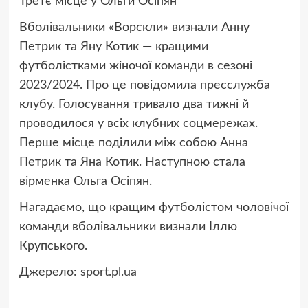
Третє місце у Ольги Осіпян
Вболівальники «Ворскли» визнали Анну
Петрик та Яну Котик — кращими
футболістками жіночої команди в сезоні
2023/2024. Про це повідомила пресслужба
клубу. Голосування тривало два тижні й
проводилося у всіх клубних соцмережах.
Перше місце поділили між собою Анна
Петрик та Яна Котик. Наступною стала
вірменка Ольга Осіпян.
Нагадаємо, що кращим футболістом чоловічої
команди вболівальники визнали Іллю
Крупського.
Джерело:
sport.pl.ua