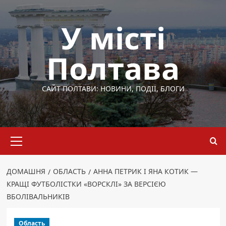
Перейти
до
У місті
вмісту
Полтава
САЙТ ПОЛТАВИ: НОВИНИ, ПОДІЇ, БЛОГИ
Основне
меню
ДОМАШНЯ
ОБЛАСТЬ
АННА ПЕТРИК І ЯНА КОТИК —
КРАЩІ ФУТБОЛІСТКИ «ВОРСКЛІ» ЗА ВЕРСІЄЮ
ВБОЛІВАЛЬНИКІВ
Область