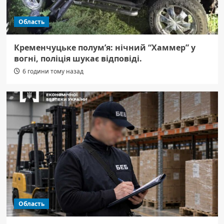
Область
Кременчуцьке полум’я: нічний “Хаммер” у
вогні, поліція шукає відповіді.
6 години тому назад
Область