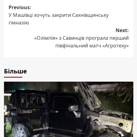
Post
Previous:
У Машівці хочуть закрити Сахнівщинську
navigation
гімназію
Next:
«Олімпія» з Савинців програла перший
півфінальний матч «Агротеху»
Більше