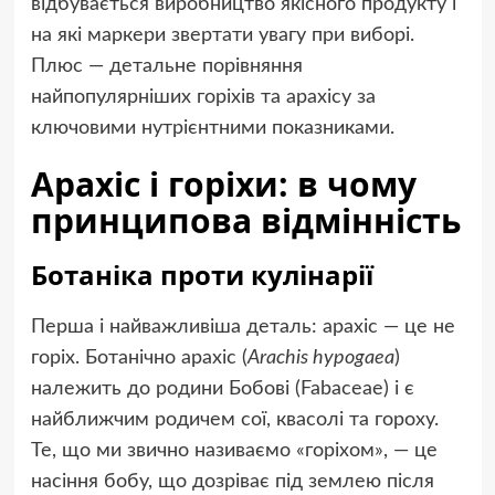
відбувається виробництво якісного продукту і
на які маркери звертати увагу при виборі.
Плюс — детальне порівняння
найпопулярніших горіхів та арахісу за
ключовими нутрієнтними показниками.
Арахіс і горіхи: в чому
принципова відмінність
Ботаніка проти кулінарії
Перша і найважливіша деталь: арахіс — це не
горіх. Ботанічно арахіс (
Arachis hypogaea
)
належить до родини Бобові (Fabaceae) і є
найближчим родичем сої, квасолі та гороху.
Те, що ми звично називаємо «горіхом», — це
насіння бобу, що дозріває під землею після