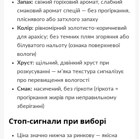
Запах:
свіжий горіховий аромат, слабкий
смаковий аромат спецій — без прогіркання,
пліснявого або затхлого запаху
Колір:
рівномірний золотисто-коричневий
для арахісу; без темних плям згоряння або
білуватого нальоту (ознака поверхневої
вологи)
Хруст:
щільний, дзвінкий хруст при
розкусуванні — м’яка текстура сигналізує
про перевищення вологості
Смак:
насичений, без гіркоти (гіркота =
прогіркання жирів при неправильному
зберіганні)
Стоп-сигнали при виборі
Ціна значно нижча за ринкову — якісна