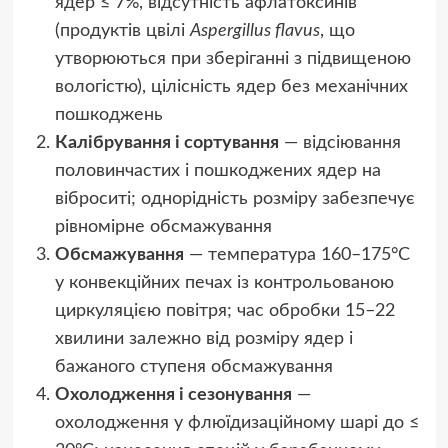
ядер ≤ 7%, відсутність афлатоксинів
(продуктів цвілі
Aspergillus flavus
, що
утворюються при зберіганні з підвищеною
вологістю), цілісність ядер без механічних
пошкоджень
Калібрування і сортування
— відсіювання
половинчастих і пошкоджених ядер на
віброситі; однорідність розміру забезпечує
рівномірне обсмажування
Обсмажування
— температура 160–175°C
у конвекційних печах із контрольованою
циркуляцією повітря; час обробки 15–22
хвилини залежно від розміру ядер і
бажаного ступеня обсмажування
Охолодження і сезонування
—
охолодження у флюїдизаційному шарі до ≤