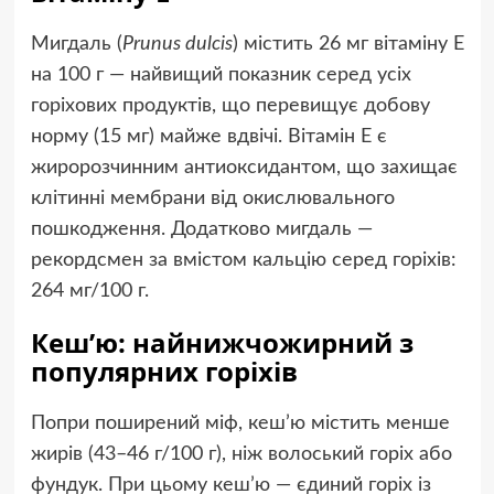
Мигдаль (
Prunus dulcis
) містить 26 мг вітаміну E
на 100 г — найвищий показник серед усіх
горіхових продуктів, що перевищує добову
норму (15 мг) майже вдвічі. Вітамін E є
жиророзчинним антиоксидантом, що захищає
клітинні мембрани від окислювального
пошкодження. Додатково мигдаль —
рекордсмен за вмістом кальцію серед горіхів:
264 мг/100 г.
Кеш’ю: найнижчожирний з
популярних горіхів
Попри поширений міф, кеш’ю містить менше
жирів (43–46 г/100 г), ніж волоський горіх або
фундук. При цьому кеш’ю — єдиний горіх із