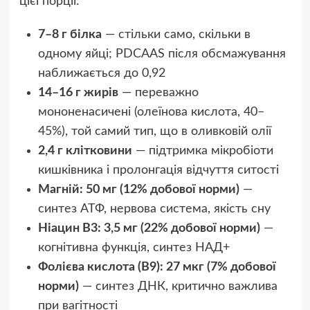
цієї порції:
7–8 г білка
— стільки само, скільки в
одному яйці; PDCAAS після обсмажування
наближається до 0,92
14–16 г жирів
— переважно
мононенасичені (олеїнова кислота, 40–
45%), той самий тип, що в оливковій олії
2,4 г клітковини
— підтримка мікробіоти
кишківника і пролонгація відчуття ситості
Магній: 50 мг (12% добової норми)
—
синтез АТФ, нервова система, якість сну
Ніацин B3: 3,5 мг (22% добової норми)
—
когнітивна функція, синтез НАД+
Фолієва кислота (B9): 27 мкг (7% добової
норми)
— синтез ДНК, критично важлива
при вагітності