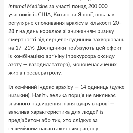
Internal Medicine
за участі понад 200 000
учасників із США, Китаю та Японії, показав:
регулярне споживання арахісу в кількості 20–
28 г на день корелює зі зниженням ризику
смертності від серцево-судинних захворювань
на 17–21%. Дослідники пов’язують цей ефект
із комбінацією аргініну (прекурсора оксиду
азоту — вазодилататора), мононенасичених
жирів і ресвератролу.
Глікемічний індекс арахісу — 14 одиниць (дуже
низький). Навіть велика порція не викликає
значного підвищення рівня цукру в крові —
важлива характеристика для людей із
предіабетом або тих, хто слідкує за
глікемічним навантаженням раціону.