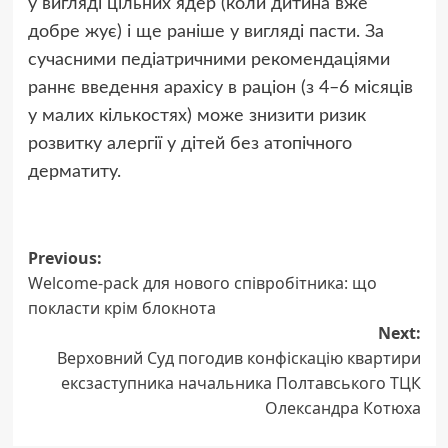
у вигляді цільних ядер (коли дитина вже
добре жує) і ще раніше у вигляді пасти. За
сучасними педіатричними рекомендаціями
раннє введення арахісу в раціон (з 4–6 місяців
у малих кількостях) може знизити ризик
розвитку алергії у дітей без атопічного
дерматиту.
Post
Previous:
Welcome-pack для нового співробітника: що
navigation
покласти крім блокнота
Next:
Верховний Суд погодив конфіскацію квартири
ексзаступника начальника Полтавського ТЦК
Олександра Котюха