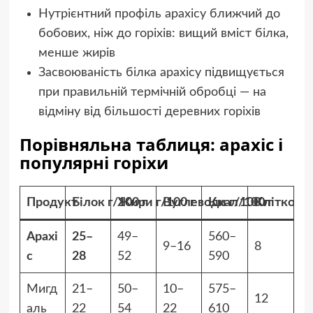
Нутрієнтний профіль арахісу ближчий до
бобових, ніж до горіхів: вищий вміст білка,
менше жирів
Засвоюваність білка арахісу підвищується
при правильній термічній обробці — на
відміну від більшості деревних горіхів
Порівняльна таблиця: арахіс і
популярні горіхи
Продукт
Білок г/100 г
Жири г/100 г
Вуглеводи г/100 г
Ккал/100 г
Клітковин
Арахі
25–
49–
560–
9–16
8
с
28
52
590
Мигд
21–
50–
10–
575–
12
аль
22
54
22
610