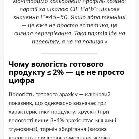
моніторимо кольоровий профіль кожної
партії за шкалою CIE L*a*b*: цільове
значення L*=45–50. Якщо ядра темніші
— це вже не просто естетика, це
сигнал перегрівання. Така партія іде на
перевірку, а не на полицю.»
Чому вологість готового
продукту ≤ 2% — це не просто
цифра
Вологість готового арахісу — ключовий
показник, що одночасно визначає три
характеристики продукту: хрускіт (при
вологості вище 3–4% арахіс стає м’яким і
«гумовим»), термін зберігання (висока
вологість прискорює окислення жирів і