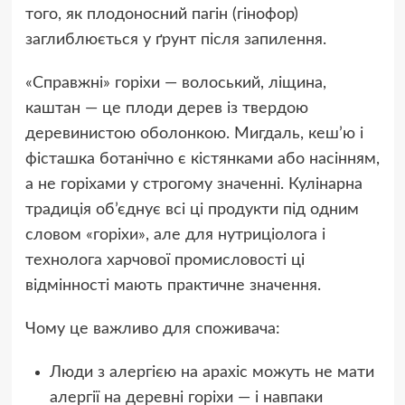
того, як плодоносний пагін (гінофор)
заглиблюється у ґрунт після запилення.
«Справжні» горіхи — волоський, ліщина,
каштан — це плоди дерев із твердою
деревинистою оболонкою. Мигдаль, кеш’ю і
фісташка ботанічно є кістянками або насінням,
а не горіхами у строгому значенні. Кулінарна
традиція об’єднує всі ці продукти під одним
словом «горіхи», але для нутриціолога і
технолога харчової промисловості ці
відмінності мають практичне значення.
Чому це важливо для споживача:
Люди з алергією на арахіс можуть не мати
алергії на деревні горіхи — і навпаки