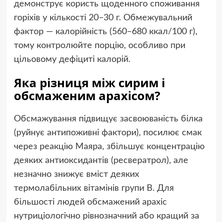
демонструє користь щоденного споживання
горіхів у кількості 20–30 г. Обмежувальний
фактор — калорійність (560–680 ккал/100 г),
тому контролюйте порцію, особливо при
цільовому дефіциті калорій.
Яка різниця між сирим і
обсмаженим арахісом?
Обсмажування підвищує засвоюваність білка
(руйнує антипоживні фактори), посилює смак
через реакцію Маяра, збільшує концентрацію
деяких антиоксидантів (ресвератрол), але
незначно знижує вміст деяких
термолабільних вітамінів групи B. Для
більшості людей обсмажений арахіс
нутриціологічно рівнозначний або кращий за