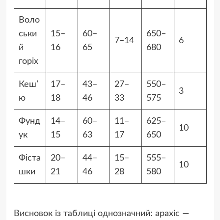
Воло
ськи
15–
60–
650–
7–14
6
й
16
65
680
горіх
Кеш’
17–
43–
27–
550–
3
ю
18
46
33
575
Фунд
14–
60–
11–
625–
10
ук
15
63
17
650
Фіста
20–
44–
15–
555–
10
шки
21
46
28
580
Висновок із таблиці однозначний: арахіс —