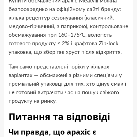
Купити обсмажений
арахіс
Meatvill можна
безпосередньо на офіційному сайті бренду:
кілька рецептур сезонування (класичний,
медово-гірчичний, з паприкою), контрольоване
обсмажування при 160–175°C, вологість
готового продукту ≤ 2% і крафтова Zip-lock
упаковка, що зберігає хруст після відкриття.
Там само представлені
горіхи
у кількох
варіантах — обсмажені з різними спеціями у
преміальній упаковці для тих, хто цінує смак і
не готовий витрачати час на пошук свіжого
продукту на ринку.
Питання та відповіді
Чи правда, що арахіс є