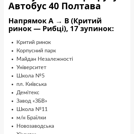
Автобус 40 Полтава
Напрямок A → B (Критий
ринок — Рибці), 17 зупинок:
Критий ринок
Корпусний парк
Майдан Незалежності
Університет
Школа №5
пл. Київська
Демітекс
Завод «ЗБВ»
Школа №11
м/н Браїлки
Новозаводська