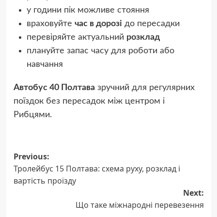
у години пік можливе стояння
враховуйте
час в дорозі
до пересадки
перевіряйте актуальний
розклад
плануйте запас часу для роботи або
навчання
Автобус 40 Полтава
зручний для регулярних
поїздок без пересадок між центром і
Рибцями.
Post
Previous:
Тролейбус 15 Полтава: схема руху, розклад і
navigation
вартість проїзду
Next:
Що таке міжнародні перевезення