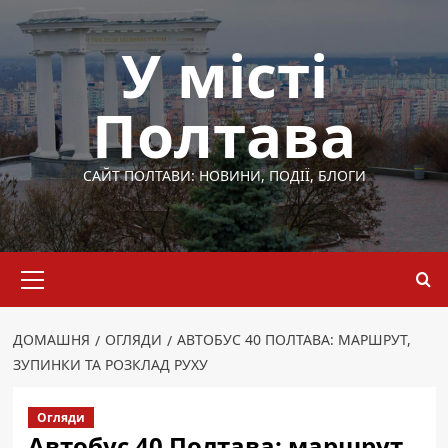
Перейти
до
У місті
вмісту
Полтава
САЙТ ПОЛТАВИ: НОВИНИ, ПОДІЇ, БЛОГИ
Основне
меню
ДОМАШНЯ
ОГЛЯДИ
АВТОБУС 40 ПОЛТАВА: МАРШРУТ,
ЗУПИНКИ ТА РОЗКЛАД РУХУ
Огляди
Автобус 40 Полтава: маршрут,