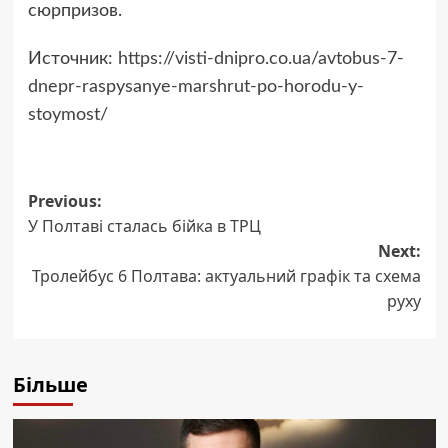
сюрпризов.
Источник:
https://visti-dnipro.co.ua/avtobus-7-
dnepr-raspysanye-marshrut-po-horodu-y-
stoymost/
Post
Previous:
У Полтаві сталась бійка в ТРЦ
navigation
Next:
Тролейбус 6 Полтава: актуальний графік та схема
руху
Більше