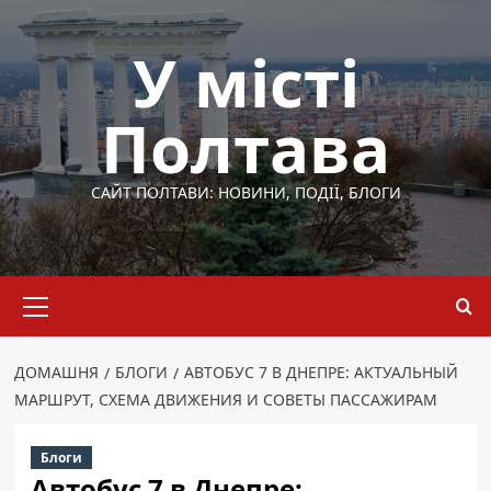
Перейти
до
У місті
вмісту
Полтава
САЙТ ПОЛТАВИ: НОВИНИ, ПОДІЇ, БЛОГИ
Основне
меню
ДОМАШНЯ
БЛОГИ
АВТОБУС 7 В ДНЕПРЕ: АКТУАЛЬНЫЙ
МАРШРУТ, СХЕМА ДВИЖЕНИЯ И СОВЕТЫ ПАССАЖИРАМ
Блоги
Автобус 7 в Днепре: