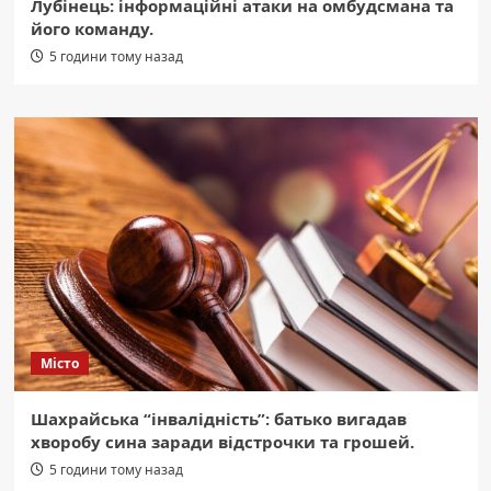
Лубінець: інформаційні атаки на омбудсмана та
його команду.
5 години тому назад
Місто
Шахрайська “інвалідність”: батько вигадав
хворобу сина заради відстрочки та грошей.
5 години тому назад