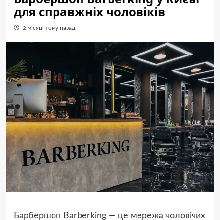
для справжніх чоловіків
2 місяці тому назад
Барбершоп
Barberking — це мережа чоловічих