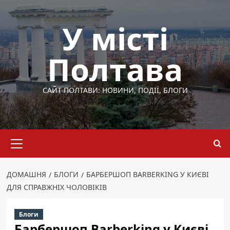
Перейти
до
У місті
вмісту
Полтава
САЙТ ПОЛТАВИ: НОВИНИ, ПОДІЇ, БЛОГИ
Основне
меню
ДОМАШНЯ
БЛОГИ
БАРБЕРШОП BARBERKING У КИЄВІ
ДЛЯ СПРАВЖНІХ ЧОЛОВІКІВ
Блоги
Барбершоп Barberking у Києві