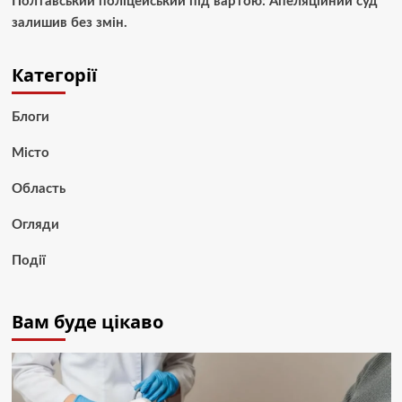
Полтавський поліцейський під вартою: Апеляційний суд
залишив без змін.
Категорії
Блоги
Місто
Область
Огляди
Події
Вам буде цікаво