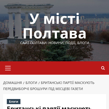
Перейти
до
У місті
вмісту
Полтава
САЙТ ПОЛТАВИ: НОВИНИ, ПОДІЇ, БЛОГИ
Основне
меню
ДОМАШНЯ
БЛОГИ
БРИТАНСЬКІ ПАРТІЇ МАСКУЮТЬ
ПЕРЕДВИБОРЧІ БРОШУРИ ПІД МІСЦЕВІ ГАЗЕТИ
Блоги
Британські партії маскують