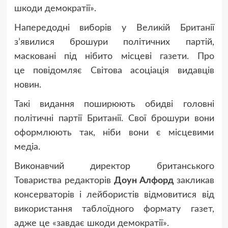
шкоди демократії».
Напередодні виборів у Великій Британії
з’явилися брошури політичних партій,
масковані під нібито місцеві газети. Про
це повідомляє Світова асоціація видавців
новин.
Такі видання поширюють обидві головні
політичні партії Британії. Свої брошури вони
оформлюють так, ніби вони є місцевими
медіа.
Виконавчий директор британського
Товариства редакторів
Доун Алфорд
закликав
консерваторів і лейбористів відмовитися від
використання таблоїдного формату газет,
адже це «завдає шкоди демократії».