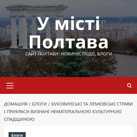
Перейти
до
У місті
вмісту
Полтава
САЙТ ПОЛТАВИ: НОВИНИ, ПОДІЇ, БЛОГИ
Основне
меню
ДОМАШНЯ
БЛОГИ
БУКОВИНСЬКІ ТА ЛЕМКІВСЬКІ СТРАВИ
І ПРИКРАСИ ВИЗНАНІ НЕМАТЕРІАЛЬНОЮ КУЛЬТУРНОЮ
СПАДЩИНОЮ
Блоги