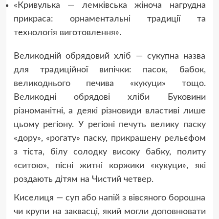
«Кривулька — лемківська жіноча нагрудна
прикраса: орнаментальні традиції та
технологія виготовлення».
Великодній обрядовий хліб — сукупна назва
для традиційної випічки: пасок, бабок,
великоднього печива «кукуци» тощо.
Великодні обрядові хліби Буковини
різноманітні, а деякі різновиди властиві лише
цьому регіону. У регіоні печуть велику паску
«дору», «рогату» паску, прикрашену рельєфом
з тіста, білу солодку високу бабку, политу
«ситою», пісні житні коржики «кукуци», які
роздають дітям на Чистий четвер.
Киселиця — суп або напій з вівсяного борошна
чи крупи на заквасці, який могли доповнювати