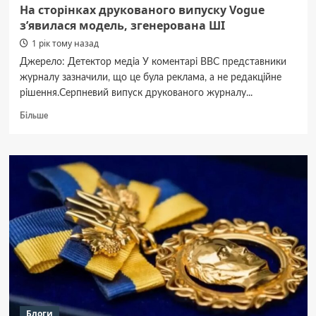
На сторінках друкованого випуску Vogue
з’явилася модель, згенерована ШІ
1 рік тому назад
Джерело: Детектор медіа У коментарі BBC представники
журналу зазначили, що це була реклама, а не редакційне
рішення.Серпневий випуск друкованого журналу...
Докладніше
Більше
про
На
сторінках
друкованого
випуску
Vogue
з’явилася
модель,
згенерована
ШІ
Блоги