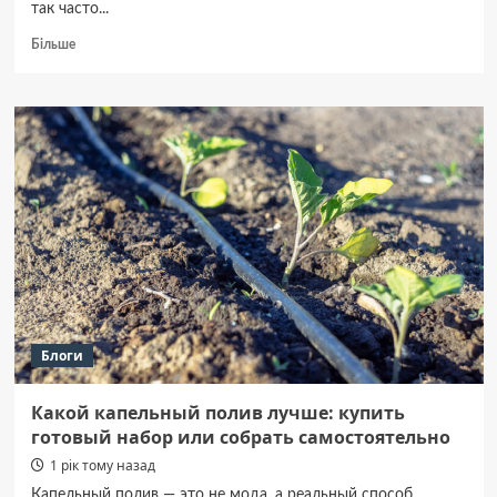
так часто...
Докладніше
Більше
про
Флаєри
на
замовлення:
швидкий
спосіб
заявити
про
себе
Блоги
Какой капельный полив лучше: купить
готовый набор или собрать самостоятельно
1 рік тому назад
Капельный полив — это не мода, а реальный способ