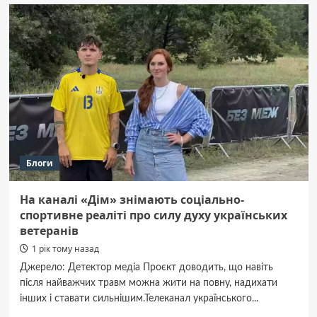
служба
«Радіо
Свобода»
з
1
серпня
відновлює
ефірне
мовлення
на
середніх
хвилях
Блоги
На каналі «Дім» знімають соціально-
спортивне реаліті про силу духу українських
ветеранів
1 рік тому назад
Джерело: Детектор медіа Проєкт доводить, що навіть
після найважчих травм можна жити на повну, надихати
інших і ставати сильнішим.Телеканал українського...