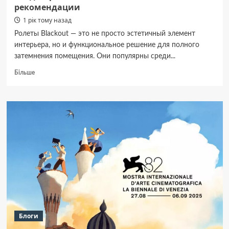
рекомендации
1 рік тому назад
Ролеты Blackout — это не просто эстетичный элемент
интерьера, но и функциональное решение для полного
затемнения помещения. Они популярны среди...
Докладніше
Більше
про
Уход
за
ролетами
Blackout:
советы
и
рекомендации
Блоги