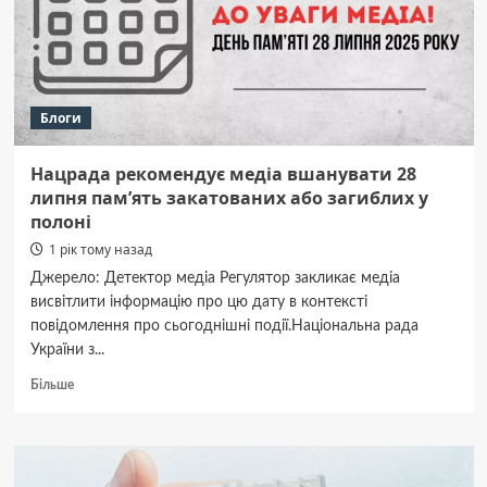
повернути
з
російського
полону,
–
Блоги
Зеленський
Нацрада рекомендує медіа вшанувати 28
липня пам’ять закатованих або загиблих у
полоні
1 рік тому назад
Джерело: Детектор медіа Регулятор закликає медіа
висвітлити інформацію про цю дату в контексті
повідомлення про сьогоднішні події.Національна рада
України з...
Докладніше
Більше
про
Нацрада
рекомендує
медіа
вшанувати