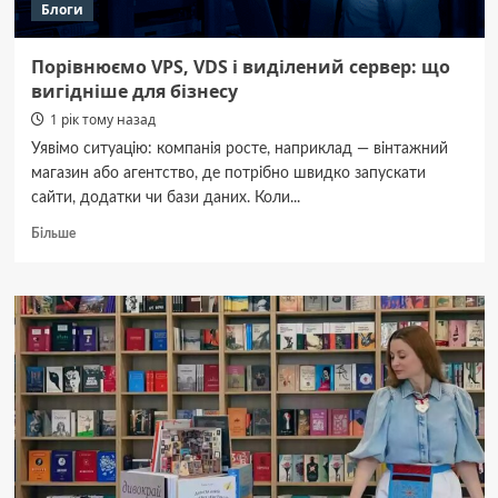
Блоги
Порівнюємо VPS, VDS і виділений сервер: що
вигідніше для бізнесу
1 рік тому назад
Уявімо ситуацію: компанія росте, наприклад — вінтажний
магазин або агентство, де потрібно швидко запускати
сайти, додатки чи бази даних. Коли...
Докладніше
Більше
про
Порівнюємо
VPS,
VDS
і
виділений
сервер:
що
вигідніше
для
бізнесу