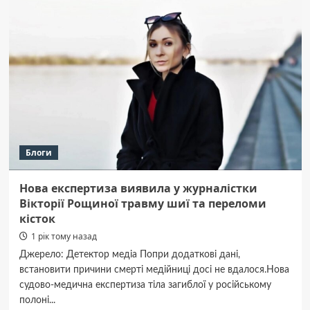
диференційний
автомат:
у
чому
різниця
і
що
обрати?
Блоги
Нова експертиза виявила у журналістки
Вікторії Рощиної травму шиї та переломи
кісток
1 рік тому назад
Джерело: Детектор медіа Попри додаткові дані,
встановити причини смерті медійниці досі не вдалося.Нова
судово-медична експертиза тіла загиблої у російському
полоні...