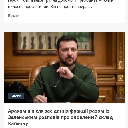
герой, який змінює гру: на допомогу приходить миючий
пилосос професійний. Він не просто збирає...
Докладніше
Більше
про
Коли
вода
—
союзник:
історія
одного
миючого
пилососа
Блоги
Арахамія після засідання фракції разом із
Зеленським розповів про оновлений склад
Кабміну