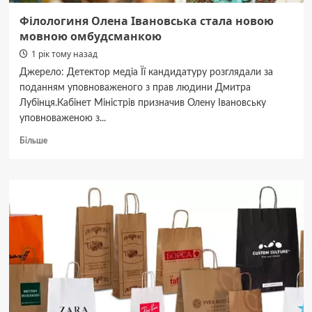
Філологиня Олена Івановська стала новою
мовною омбудсманкою
1 рік тому назад
Джерело: Детектор медіа Її кандидатуру розглядали за
поданням уповноваженого з прав людини Дмитра
Лубінця.Кабінет Міністрів призначив Олену Івановську
уповноваженою з...
Докладніше
Більше
про
Філологиня
Олена
Івановська
стала
новою
мовною
омбудсманкою