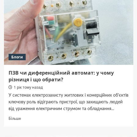
28
липня
пам’ять
закатованих
або
загиблих
у
полоні
Блоги
ПЗВ чи диференційний автомат: у чому
різниця і що обрати?
1 рік тому назад
У системах електрозахисту житлових і комерційних об'єктів
ключову роль відіграють пристрої, що захищають людей
від ураження електричним струмом та обладнання...
Докладніше
Більше
про
ПЗВ
чи