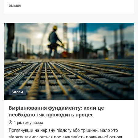
Докладніше
Більше
про
Нова
експертиза
виявила
у
журналістки
Вікторії
Рощиної
травму
шиї
та
переломи
кісток
Блоги
Вирівнювання фундаменту: коли це
необхідно і як проходить процес
1 рік тому назад
Поглянувши на нерівну підлогу або тріщини, мало хто
відразу замислюється про важливість правильної основи.