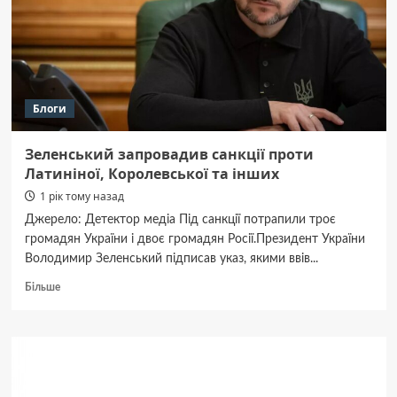
вантажівці
Блоги
Зеленський запровадив санкції проти
Латиніної, Королевської та інших
1 рік тому назад
Джерело: Детектор медіа Під санкції потрапили троє
громадян України і двоє громадян Росії.Президент України
Володимир Зеленський підписав указ, якими ввів...
Докладніше
Більше
про
Зеленський
запровадив
санкції
проти
Латиніної,