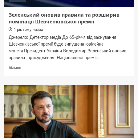
Зеленський оновив правила та розширив
номінації Шевченківської премії
1 рік тому назад
Джерело: Детектор медіа До 65-річчя від заснування
Шевченківської премії буде випущена ювілейна
монета.Президент України Володимир Зеленський оновив
правила присудження Національної премії...
Докладніше
Більше
про
Зеленський
оновив
правила
та
розширив
номінації
Шевченківської
премії