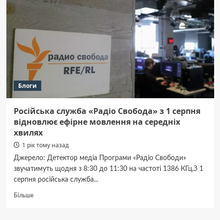
Блоги
Російська служба «Радіо Свобода» з 1 серпня
відновлює ефірне мовлення на середніх
хвилях
1 рік тому назад
Джерело: Детектор медіа Програми «Радіо Свободи»
звучатимуть щодня з 8:30 до 11:30 на частоті 1386 КГц.З 1
серпня російська служба...
Докладніше
Більше
про
Російська