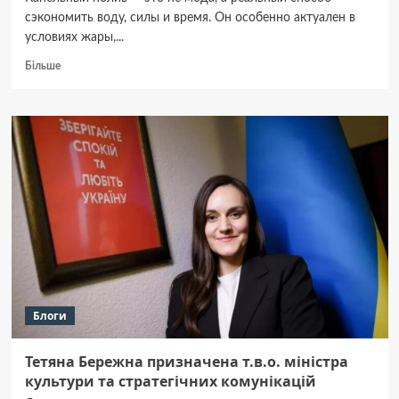
сэкономить воду, силы и время. Он особенно актуален в
условиях жары,...
Докладніше
Більше
про
Какой
капельный
полив
лучше:
купить
готовый
набор
или
собрать
самостоятельно
Блоги
Тетяна Бережна призначена т.в.о. міністра
культури та стратегічних комунікацій