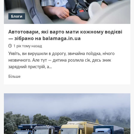
Блоги
Автотовари, які варто мати кожному водієві
— зібрано на balamaga.in.ua
1 рік тому назад
Уявіть, ви вирушили в дорогу, звичайна поїздка, нічого
незвичного. Але тут — дитина розлила сік, десь зник
зарядний пристрій, а...
Докладніше
Більше
про
Автотовари,
які
варто
мати
кожному
водієві
—
зібрано
на