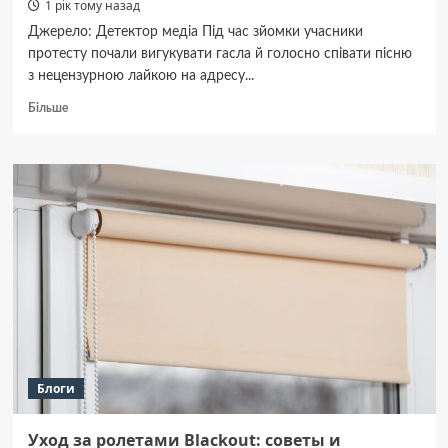
1 рік тому назад
Джерело: Детектор медіа Під час зйомки учасники
протесту почали вигукувати гасла й голосно співати пісню
з нецензурною лайкою на адресу...
Докладніше
Більше
про
У
Берліні
протестувальники
намагалися
зірвати
інтервʼю
лідерки
ультраправої
партії
АдН
в
прямому
ефірі
Блоги
Уход за ролетами Blackout: советы и