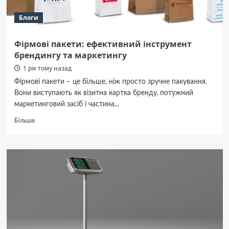
Блоги
Фірмові пакети: ефективний інструмент
брендингу та маркетингу
1 рік тому назад
Фірмові пакети – це більше, ніж просто зручне пакування.
Вони виступають як візитна картка бренду, потужний
маркетинговий засіб і частина...
Докладніше
Більше
про
Фірмові
пакети:
ефективний
інструмент
брендингу
та
маркетингу