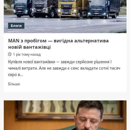
balamaga.in.ua
Блоги
MAN з пробігом — вигідна альтернатива
новій вантажівці
1 рік тому назад
Купівля нової вантажівки — завжди серйозне рішення і
чималі витрати. Але не завжди є сенс вкладати сотні тисяч
євро в...
Докладніше
Більше
про
MAN
з
пробігом
—
вигідна
альтернатива
новій