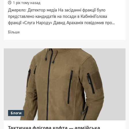
1 рік тому назад
Джерело: Детектор медіа На засіданні фракції було
представлено кандидатів на посади в КабмініГолова
фракції «Слуга Народу» Давид Арахамія повідомив про...
Докладніше
Більше
про
Арахамія
після
засідання
фракції
разом
із
Зеленським
розповів
про
оновлений
склад
Кабміну
Блоги
Тактична флісова кофта — армійська