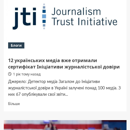
Королевської
та
інших
Блоги
12 українських медіа вже отримали
сертифікат Ініціативи журналістської довіри
1 рік тому назад
Джерело: Детектор медіа Загалом до Ініціативи
журналістської довіри в Україні залучені понад 100 медіа. З
них 67 опублікували свої звіти...
Докладніше
Більше
про
12
українських
медіа