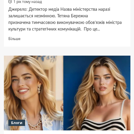
1 рік тому назад
Джерело: Детектор медіа Назва міністерства наразі
залишається незмінною. Тетяна Бережна
призначена тимчасовою виконувачкою обов’язків міністра
культури та стратегічних комунікацій. Про це...
Докладніше
Більше
про
Тетяна
Бережна
призначена
т.в.о.
міністра
культури
та
стратегічних
комунікацій
Блоги