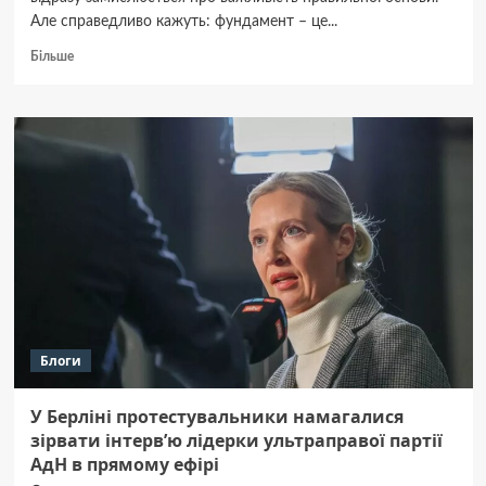
Але справедливо кажуть: фундамент – це...
Докладніше
Більше
про
Вирівнювання
фундаменту:
коли
це
необхідно
і
як
проходить
процес
Блоги
У Берліні протестувальники намагалися
зірвати інтервʼю лідерки ультраправої партії
АдН в прямому ефірі