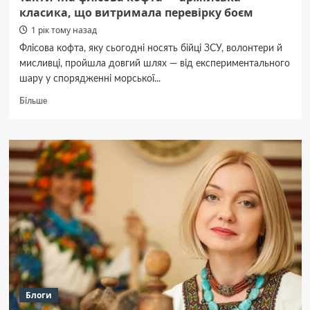
класика, що витримала перевірку боєм
1 рік тому назад
Флісова кофта, яку сьогодні носять бійці ЗСУ, волонтери й
мисливці, пройшла довгий шлях — від експериментального
шару у спорядженні морської...
Докладніше
Більше
про
Тактична
флісова
кофта
—
армійська
класика,
що
витримала
перевірку
боєм
Блоги