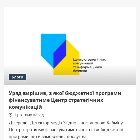
«Чув,
наступним
буде
Джиммі
Кіммел»:
Трамп
відреагував
на
рішення
CBS
закрити
«The
Late
Блоги
Show»
зі
Стівеном
Уряд вирішив, з якої бюджетної програми
Кольбером
фінансуватиме Центр стратегічних
комунікацій
1 рік тому назад
Джерело: Детектор медіа Згідно з постановою Кабміну,
Центр страткому фінансуватиметься з тієї ж бюджетної
програми, що й замовлення послуг на...