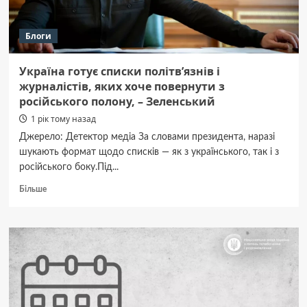
Блоги
Україна готує списки політв’язнів і
журналістів, яких хоче повернути з
російського полону, – Зеленський
1 рік тому назад
Джерело: Детектор медіа За словами президента, наразі
шукають формат щодо списків — як з українського, так і з
російського боку.Під...
Докладніше
Більше
про
Україна
готує
списки
політв’язнів
і
журналістів,
яких
хоче