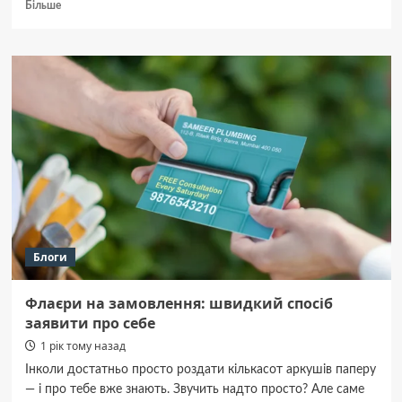
Докладніше
Більше
про
На
каналі
«Дім»
знімають
соціально-
спортивне
реаліті
про
силу
духу
українських
ветеранів
Блоги
Флаєри на замовлення: швидкий спосіб
заявити про себе
1 рік тому назад
Інколи достатньо просто роздати кількасот аркушів паперу
— і про тебе вже знають. Звучить надто просто? Але саме