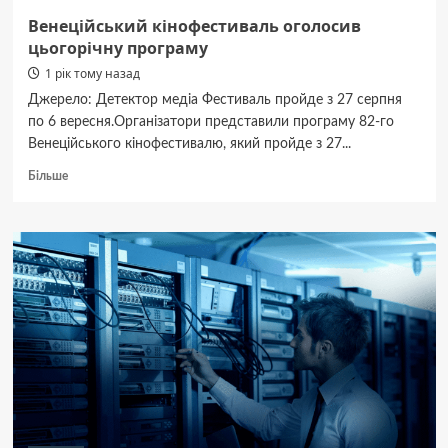
Венеційський кінофестиваль оголосив
цьогорічну програму
1 рік тому назад
Джерело: Детектор медіа Фестиваль пройде з 27 серпня
по 6 вересня.Організатори представили програму 82-го
Венеційського кінофестивалю, який пройде з 27...
Докладніше
Більше
про
Венеційський
кінофестиваль
оголосив
цьогорічну
програму