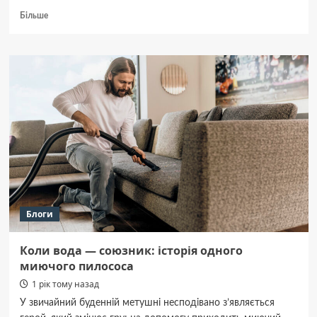
Докладніше
Більше
про
Уряд
вирішив,
з
якої
бюджетної
програми
фінансуватиме
Центр
стратегічних
комунікацій
Блоги
Коли вода — союзник: історія одного
миючого пилососа
1 рік тому назад
У звичайний буденній метушні несподівано з’являється