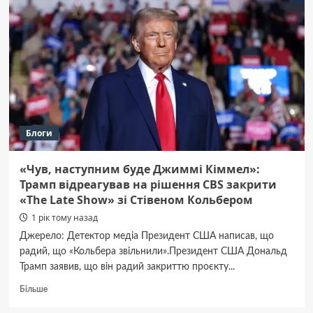
вже
отримали
сертифікат
Ініціативи
журналістської
довіри
Блоги
«Чув, наступним буде Джиммі Кіммел»:
Трамп відреагував на рішення CBS закрити
«The Late Show» зі Стівеном Кольбером
1 рік тому назад
Джерело: Детектор медіа Президент США написав, що
радий, що «Кольбера звільнили».Президент США Дональд
Трамп заявив, що він радий закриттю проєкту...
Докладніше
Більше
про