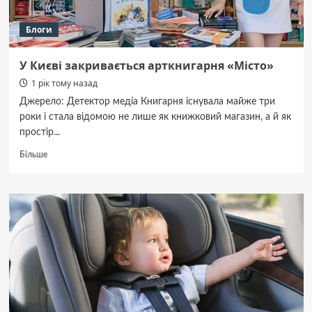
Блоги
У Києві закривається арткнигарня «Місто»
1 рік тому назад
Джерело: Детектор медіа Книгарня існувала майже три
роки і стала відомою не лише як книжковий магазин, а й як
простір...
Докладніше
Більше
про
У
Києві
закривається
арткнигарня
«Місто»