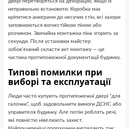
двері перетворяться на декорацію, якщо їх
неправильно встановити. Коробка має
кріпитися анкерами до несучих стін, всі зазори
заповнюються вогнестійкою піною або
розчином. Звичайна монтажна піна згорить за
секунди. Після установки майстер
зобов’язаний скласти акт монтажу — це
частина протипожежної документації будинку.
Типові помилки при
виборі та експлуатації
Люди часто купують протипожежні двері “для
галочки”, щоб задовольнити вимоги ДСНС або
управителя будинку. Але потім роблять речі,
які повністю нівелюють захист.
Найпоширеніші прорахунки виглядають так: