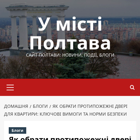
Перейти
до
У місті
вмісту
Полтава
САЙТ ПОЛТАВИ: НОВИНИ, ПОДІЇ, БЛОГИ
Основне
меню
ДОМАШНЯ
БЛОГИ
ЯК ОБРАТИ ПРОТИПОЖЕЖНІ ДВЕРІ
ДЛЯ КВАРТИРИ: КЛЮЧОВІ ВИМОГИ ТА НОРМИ БЕЗПЕКИ
Блоги
Як обрати протипожежні двері