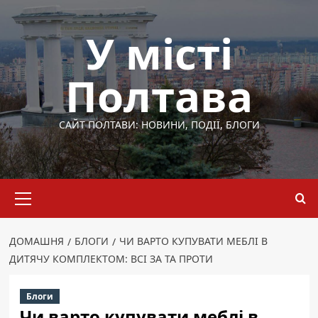
Перейти
до
У місті
вмісту
Полтава
САЙТ ПОЛТАВИ: НОВИНИ, ПОДІЇ, БЛОГИ
Основне
меню
ДОМАШНЯ
БЛОГИ
ЧИ ВАРТО КУПУВАТИ МЕБЛІ В
ДИТЯЧУ КОМПЛЕКТОМ: ВСІ ЗА ТА ПРОТИ
Блоги
Чи варто купувати меблі в