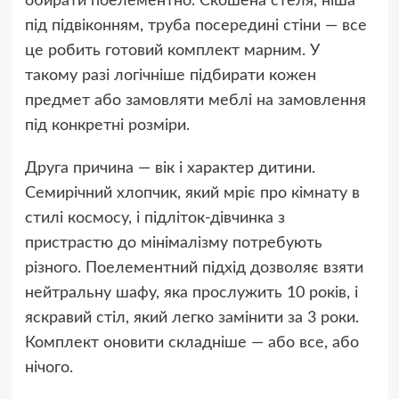
обирати поелементно. Скошена стеля, ніша
під підвіконням, труба посередині стіни — все
це робить готовий комплект марним. У
такому разі логічніше підбирати кожен
предмет або замовляти меблі на замовлення
під конкретні розміри.
Друга причина — вік і характер дитини.
Семирічний хлопчик, який мріє про кімнату в
стилі космосу, і підліток-дівчинка з
пристрастю до мінімалізму потребують
різного. Поелементний підхід дозволяє взяти
нейтральну шафу, яка прослужить 10 років, і
яскравий стіл, який легко замінити за 3 роки.
Комплект оновити складніше — або все, або
нічого.