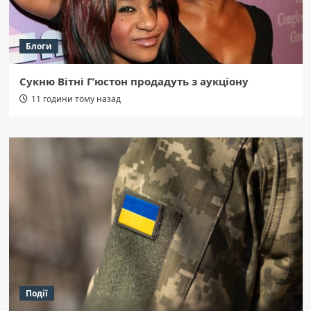
Блоги
Сукню Вітні Г’юстон продадуть з аукціону
11 години тому назад
Події