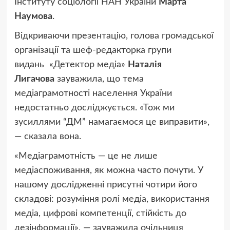
Інституту соціології НАН України
Марта
Наумова
.
Відкриваючи презентацію, голова громадської
організації та шеф-редакторка групи
видань «Детектор медіа»
Наталія
Лигачова
зауважила, що тема
медіаграмотності населення України
недостатньо досліджується. «Тож ми
зусиллями “ДМ” намагаємося це виправити»,
— сказала вона.
«Медіаграмотність — це не лише
медіаспоживання, як можна часто почути. У
нашому дослідженні присутні чотири його
складові: розуміння ролі медіа, використання
медіа, цифрові компетенції, стійкість до
дезінформації», — зауважила очільниця