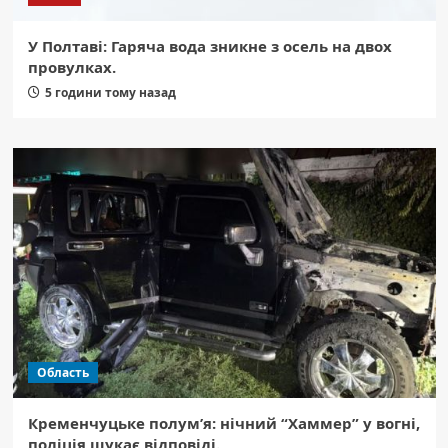
У Полтаві: Гаряча вода зникне з осель на двох
провулках.
5 години тому назад
Область
Кременчуцьке полум’я: нічний “Хаммер” у вогні,
поліція шукає відповіді.