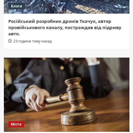
Блоги
Російський розробник дронів Ткачук, автор
провійськового каналу, постраждав від підриву
авто.
23 години тому назад
Місто