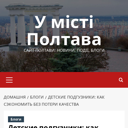
Перейти
до
У місті
вмісту
Полтава
САЙТ ПОЛТАВИ: НОВИНИ, ПОДІЇ, БЛОГИ
Основне
меню
ДОМАШНЯ
БЛОГИ
ДЕТСКИЕ ПОДГУЗНИКИ: КАК
СЭКОНОМИТЬ БЕЗ ПОТЕРИ КАЧЕСТВА
Блоги
Детские подгузники: как