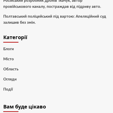
Російський розробник дронів Ткачук, автор
провійськового каналу, постраждав від підриву авто.
Полтавський поліцейський під вартою: Апеляційний суд
залишив без змін.
Категорії
Блоги
Місто
Область
Огляди
Події
Вам буде цікаво