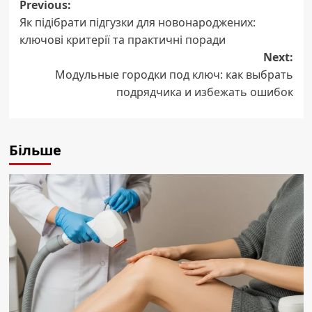
Post
Previous:
Як підібрати підгузки для новонароджених:
navigation
ключові критерії та практичні поради
Next:
Модульные городки под ключ: как выбрать
подрядчика и избежать ошибок
Більше