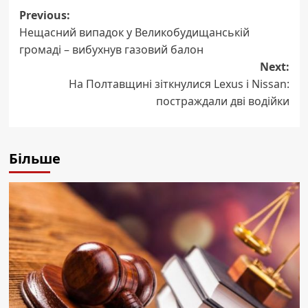
Post
Previous:
Нещасний випадок у Великобудищанській
navigation
громаді – вибухнув газовий балон
Next:
На Полтавщині зіткнулися Lexus і Nissan:
постраждали дві водійки
Більше