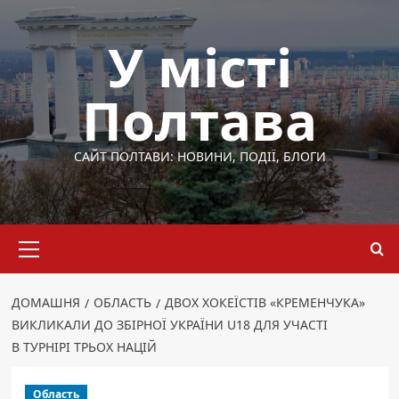
Перейти
до
У місті
вмісту
Полтава
САЙТ ПОЛТАВИ: НОВИНИ, ПОДІЇ, БЛОГИ
Основне
меню
ДОМАШНЯ
ОБЛАСТЬ
ДВОХ ХОКЕЇСТІВ «КРЕМЕНЧУКА»
ВИКЛИКАЛИ ДО ЗБІРНОЇ УКРАЇНИ U18 ДЛЯ УЧАСТІ
В ТУРНІРІ ТРЬОХ НАЦІЙ
Область