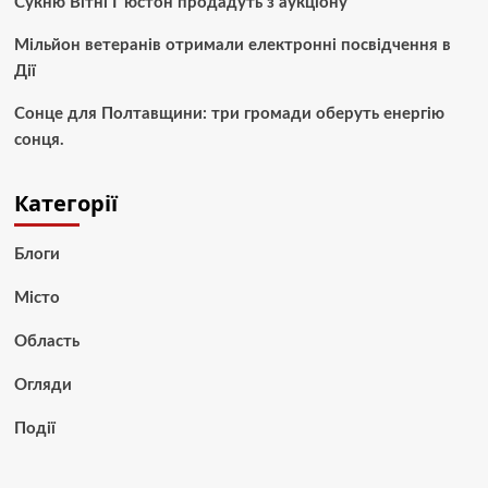
Сукню Вітні Г’юстон продадуть з аукціону
Мільйон ветеранів отримали електронні посвідчення в
Дії
Сонце для Полтавщини: три громади оберуть енергію
сонця.
Категорії
Блоги
Місто
Область
Огляди
Події