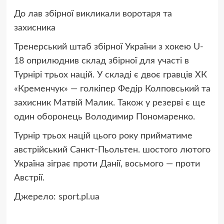
До лав збірної викликали воротаря та
захисника
Тренерський штаб збірної України з хокею U-
18 оприлюднив склад збірної для участі в
Турнірі трьох націй. У складі є двоє гравців ХК
«Кременчук» — голкіпер Федір Колповський та
захисник Матвій Малик. Також у резерві є ще
один оборонець Володимир Пономаренко.
Турнір трьох націй цього року прийматиме
австрійський Санкт-Пьольтен. шостого лютого
Україна зіграє проти Данії, восьмого — проти
Австрії.
Джерело:
sport.pl.ua