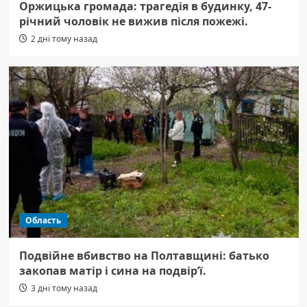
Оржицька громада: трагедія в будинку, 47-
річний чоловік не вижив після пожежі.
2 дні тому назад
Область
Подвійне вбивство на Полтавщині: батько
закопав матір і сина на подвір’ї.
3 дні тому назад